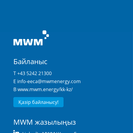
Байланыс
T +43 5242 21300
E
info-eeca@mwmenergy.com
В
www.mwm.energy/kk-kz/
Қазір байланысу!
MWM жазылыңыз