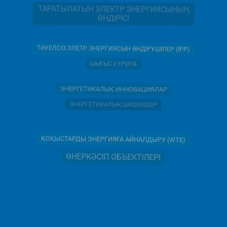
ТАРАТЫЛАТЫН ЭЛЕКТР ЭНЕРГИЯСЫНЫҢ
ӨНДІРІСІ
ТӘУЕЛСІЗ ЭЛЕТР ЭНЕРГИЯСЫН ӨНДІРУШІЛЕР (IPP)
ШЫҒЫС ЕУРОПА
ЭНЕРГЕТИКАЛЫҚ ИННОВАЦИЯЛАР
ЭНЕРГЕТИКАЛЫҚ ШЕШІМДЕР
ҚОҚЫСТАРДЫ ЭНЕРГИЯҒА АЙНАЛДЫРУ (WTE)
ӨНЕРКӘСІП ОБЪЕКТІЛЕРІ