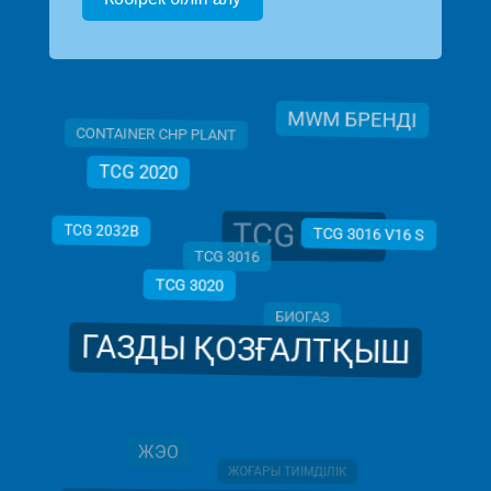
MWM БРЕНДІ
CONTAINER CHP PLANT
TCG 2020
TCG 2032
TCG 2032B
TCG 3016 V16 S
TCG 3016
TCG 3020
БИОГАЗ
ГАЗДЫ ҚОЗҒАЛТҚЫШ
ЖЭО
ЖОҒАРЫ ТИІМДІЛІК