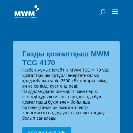
Газды қозғалтқыш MWM
TCG 4170
Газбен жұмыс істейтін MWM TCG 4170 V20
қозғалтқышы әртүрлі энергетикалық
қолданбалар үшін 2500 кВт жоғары тиімді
және сенімді қуат өндіреді.
Пайдаланудағы икемділігі мен берік,
сенімді құрылымының арқасында бұл
қозғалтқыш бүкіл әлем бойынша
орталықтандырылмаған электр
энергиясын өндіру үшін ақылды таңдау
болып саналады.
Көбірек біліп алу