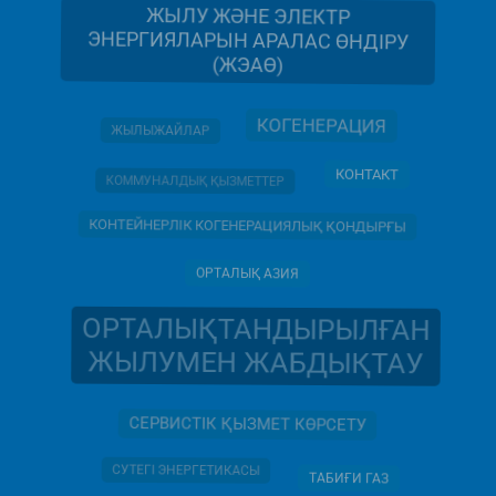
ЖЫЛУ ЖӘНЕ ЭЛЕКТР
ЭНЕРГИЯЛАРЫН АРАЛАС ӨНДІРУ
(ЖЭАӨ)
КОГЕНЕРАЦИЯ
ЖЫЛЫЖАЙЛАР
КОНТАКТ
КОММУНАЛДЫҚ ҚЫЗМЕТТЕР
КОНТЕЙНЕРЛІК КОГЕНЕРАЦИЯЛЫҚ ҚОНДЫРҒЫ
ОРТАЛЫҚ АЗИЯ
ОРТАЛЫҚТАНДЫРЫЛҒАН
ЖЫЛУМЕН ЖАБДЫҚТАУ
СЕРВИСТІК ҚЫЗМЕТ КӨРСЕТУ
СУТЕГІ ЭНЕРГЕТИКАСЫ
ТАБИҒИ ГАЗ