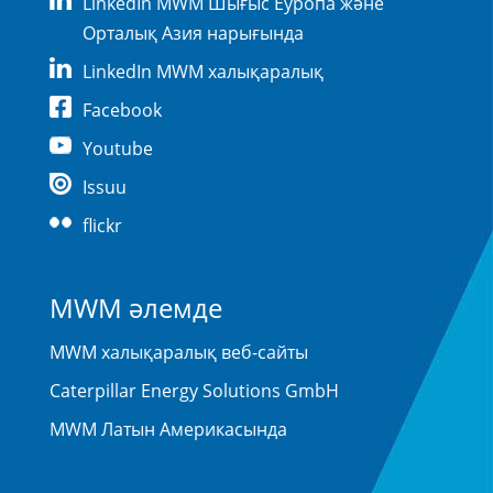
LinkedIn MWM Шығыс Еуропа және
Орталық Азия нарығында
LinkedIn MWM халықаралық
Facebook
Youtube
Issuu
flickr
MWM әлемде
MWM халықаралық веб-сайты
Caterpillar Energy Solutions GmbH
MWM Латын Америкасында