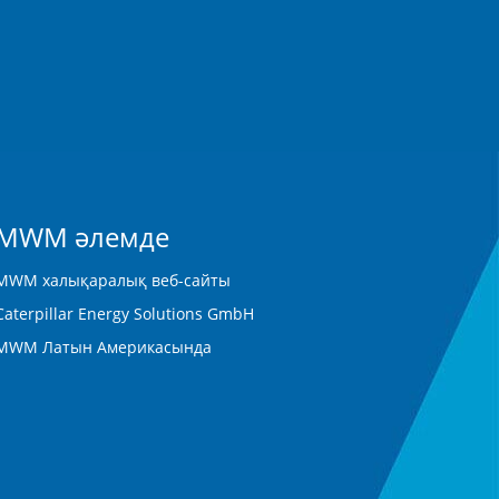
MWM әлемде
MWM халықаралық веб-сайты
Caterpillar Energy Solutions GmbH
MWM Латын Америкасында