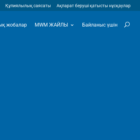
Құпиялылық саясаты
Ақпарат беруші қатысты нұсқаулар
ық жобалар
MWM ЖАЙЛЫ
Байланыс үшін