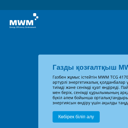
Газды қозғалтқыш M
Газбен жұмыс істейтін MWM TCG 417
әртүрлі энергетикалық қолданбалар 
тиімді және сенімді қуат өндіреді. Па
мен берік, сенімді құрылымының арқ
бүкіл әлем бойынша орталықтандыры
энергиясын өндіру үшін ақылды таңд
Көбірек біліп алу