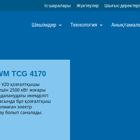
Iс-шаралары
Жүктеулер
Шығыс деректері
Шешімдер
Технология
Анықтамал
WM TCG 4170
0 V20 қозғалтқышы
үшін 2500 кВт жоғары
йдаланудағы икемділігі
асында бұл қозғалтқыш
лмаған электр
ау болып саналады.