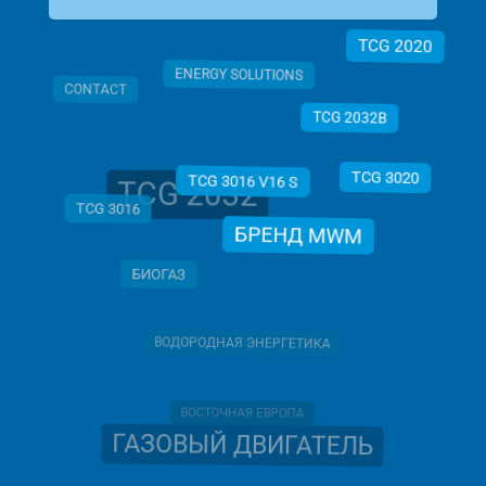
TCG 2020
ENERGY SOLUTIONS
CONTACT
TCG 2032B
TCG 3020
TCG 2032
TCG 3016 V16 S
TCG 3016
БРЕНД MWM
БИОГАЗ
ВОДОРОДНАЯ ЭНЕРГЕТИКА
ВОСТОЧНАЯ ЕВРОПА
ГАЗОВЫЙ ДВИГАТЕЛЬ