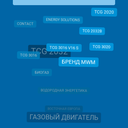
TCG 2020
ENERGY SOLUTIONS
CONTACT
TCG 2032B
TCG 3020
TCG 2032
TCG 3016 V16 S
TCG 3016
БРЕНД MWM
БИОГАЗ
ВОДОРОДНАЯ ЭНЕРГЕТИКА
ВОСТОЧНАЯ ЕВРОПА
ГАЗОВЫЙ ДВИГАТЕЛЬ