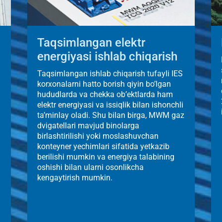
Taqsimlangan elektr
energiyasi ishlab chiqarish
Taqsimlangan ishlab chiqarish tufayli IES
korxonalarni hatto borish qiyin bo’lgan
hududlarda va chekka ob’ektlarda ham
elektr energiyasi va issiqlik bilan ishonchli
ta’minlay oladi. Shu bilan birga, MWM gaz
dvigatellari mavjud binolarga
birlashtirilishi yoki moslashuvchan
konteyner yechimlari sifatida yetkazib
berilishi mumkin va energiya talabining
oshishi bilan ularni osonlikcha
kengaytirish mumkin.