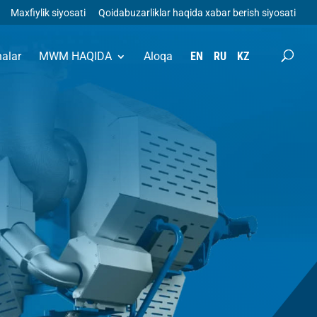
Maxfiylik siyosati
Qoidabuzarliklar haqida xabar berish siyosati
halar
MWM HAQIDA
Aloqa
EN
RU
KZ