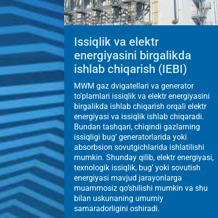
Issiqlik va elektr
energiyasini birgalikda
ishlab chiqarish (IEBI)
MWM gaz dvigatellari va generator
to’plamlari issiqlik va elektr energiyasini
birgalikda ishlab chiqarish orqali elektr
energiyasi va issiqlik ishlab chiqaradi.
Bundan tashqari, chiqindi gazlarning
issiqligi bug’ generatorlarida yoki
absorbsion sovutgichlarida ishlatilishi
mumkin. Shunday qilib, elektr energiyasi,
texnologik issiqlik, bug’ yoki sovutish
energiyasi mavjud jarayonlarga
muammosiz qo’shilishi mumkin va shu
bilan uskunaning umumiy
samaradorligini oshiradi.