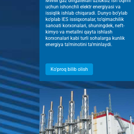
MWM gaz dvigatellari uzluksiz ish oqimi
uchun ishonchli elektr energiyasi va
issiqlik ishlab chiqaradi. Dunyo bo’ylab
ko’plab IES issiqxonalar, to’qimachilik
sanoati korxonalari, shuningdek, neft-
kimyo va metallni qayta ishlash
korxonalari kabi turli sohalarga kunlik
energiya ta’minotini ta’minlaydi.
Ko'proq bilib olish