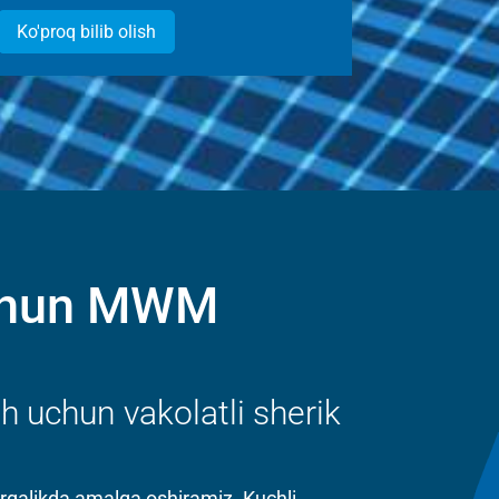
Ko'proq bilib olish
uchun MWM
h uchun vakolatli sherik
birgalikda amalga oshiramiz. Kuchli