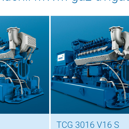
TCG 3016 V16 S
TC