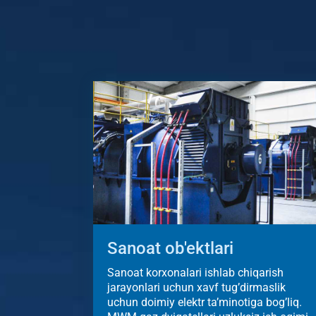
Sanoat ob'ektlari
Sanoat korxonalari ishlab chiqarish
jarayonlari uchun xavf tug’dirmaslik
uchun doimiy elektr ta’minotiga bog’liq.