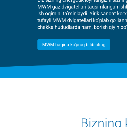
MWM gaz dvigatellari taqsimlangan ishlab 
ish oqimini ta’minlaydi. Yirik sanoat kor
tufayli MWM dvigatellari ko’plab qo’lla
chekka hududlarda ham, borish qiyin bo’
MWM haqida ko‘proq bilib oling
Bizning 