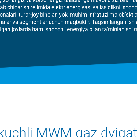
chiqarish rejimida elektr energiyasi va issiqlikni ishonch
xonalari, turar-joy binolari yoki muhim infratuzilma ob’ekt
nmalar va segmentlar uchun maqbuldir. Taqsimlangan ishla
lgan joylarda ham ishonchli energiya bilan ta’minlanishi
kuchli MWM gaz dvigat