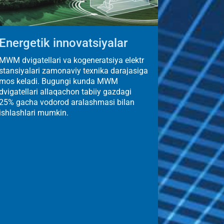
Energetik innovatsiyalar
MWM dvigatellari va kogeneratsiya elektr
stansiyalari zamonaviy texnika darajasiga
mos keladi. Bugungi kunda MWM
dvigatellari allaqachon tabiiy gazdagi
25% gacha vodorod aralashmasi bilan
ishlashlari mumkin.