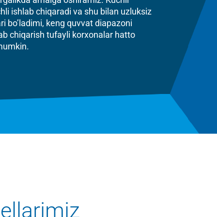
li ishlab chiqaradi va shu bilan uzluksiz
lari bo’ladimi, keng quvvat diapazoni
b chiqarish tufayli korxonalar hatto
 mumkin.
ellarimiz