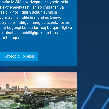
gazlar MWM gaz dvigatellari yordamida
elektr energiyasini ishlab chiqarish va
issiqlik hosil qilish uchun ayniqsa
samarali ishlatilishi mumkin. Dunyo
bo’ylab o’rnatilgan minglab tizimlar bilan
ular bugungi kunda tarmoq barqarorligi va
ta’minot ishonchliligiga katta hissa
qo’shmoqda.
Ko'proq bilib olish