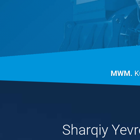
MWM.
K
Sharqiy Yev