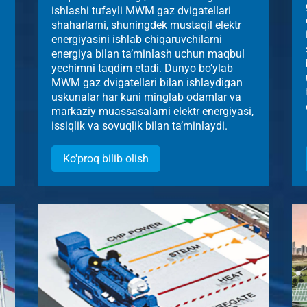
ishlashi tufayli MWM gaz dvigatellari
shaharlarni, shuningdek mustaqil elektr
energiyasini ishlab chiqaruvchilarni
energiya bilan ta’minlash uchun maqbul
yechimni taqdim etadi. Dunyo bo’ylab
MWM gaz dvigatellari bilan ishlaydigan
uskunalar har kuni minglab odamlar va
markaziy muassasalarni elektr energiyasi,
issiqlik va sovuqlik bilan ta’minlaydi.
Ko'proq bilib olish