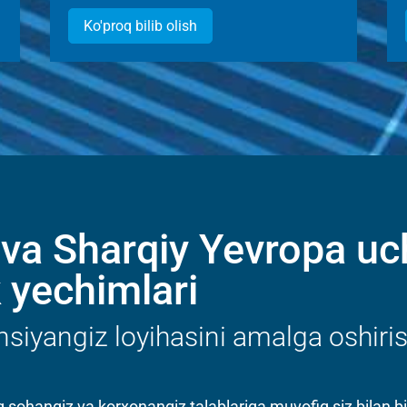
Ko'proq bilib olish
 va Sharqiy Yevropa 
k yechimlari
siyangiz loyihasini amalga oshiris
ng sohangiz va korxonangiz talablariga muvofiq siz bilan 