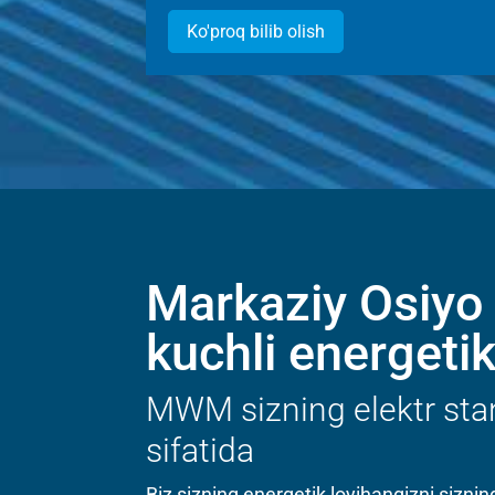
Ko'proq bilib olish
Markaziy Osiyo
kuchli energeti
MWM sizning elektr stan
sifatida
Biz sizning energetik loyihangizni sizni