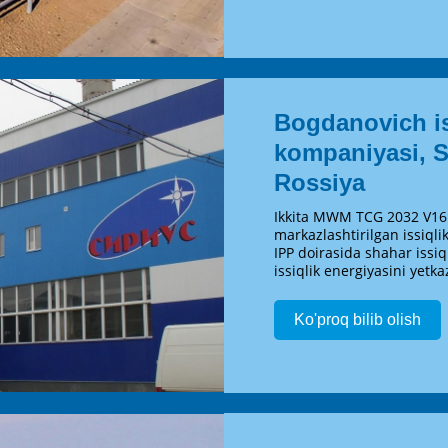
Bogdanovich is
kompaniyasi, S
Rossiya
Ikkita MWM TCG 2032 V16 
markazlashtirilgan issiqlik
IPP doirasida shahar issiq
issiqlik energiyasini yetka
Ko'proq bilib olish