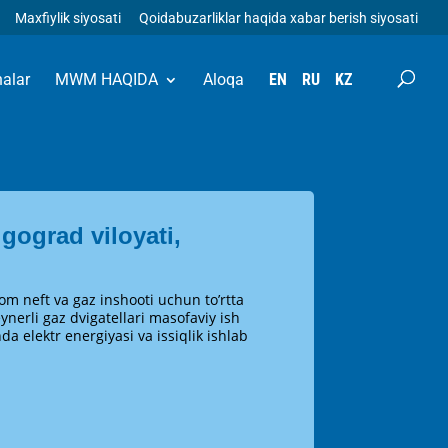
Maxfiylik siyosati
Qoidabuzarliklar haqida xabar berish siyosati
halar
MWM HAQIDA
Aloqa
EN
RU
KZ
gograd viloyati,
om neft va gaz inshooti uchun to’rtta
erli gaz dvigatellari masofaviy ish
da elektr energiyasi va issiqlik ishlab