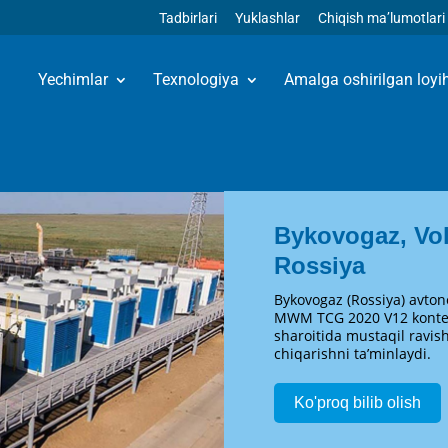
Tadbirlari
Yuklashlar
Chiqish ma’lumotlari
Yechimlar
Texnologiya
Amalga oshirilgan loyi
Bykovogaz, Vol
Rossiya
Bykovogaz (Rossiya) avton
MWM TCG 2020 V12 konteyn
sharoitida mustaqil ravish
chiqarishni ta’minlaydi.
Ko'proq bilib olish