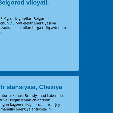
Belgorod viloyati,
K gaz dvigatellari Belgorod
 uchun 7,5 MVt elektr energiyasi va
l zaxira tizimi bilan birga to’liq avtonom
i.
tr stansiyasi, Chexiya
ator uskunasi Brandys nad Labemda
r va issiqlik ishlab chiqarishni
angan kogeneratsiya orqali turar-joy
 mahalliy energiya ehtiyojlarini