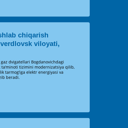
hlab chiqarish
verdlovsk viloyati,
gaz dvigatellari Bogdanovichdagi
 ta’minoti tizimini modernizatsiya qilib,
lik tarmog’iga elektr energiyasi va
zib beradi.