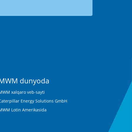
MWM dunyoda
MWM xalqaro veb-sayti
Caterpillar Energy Solutions GmbH
MWM Lotin Amerikasida