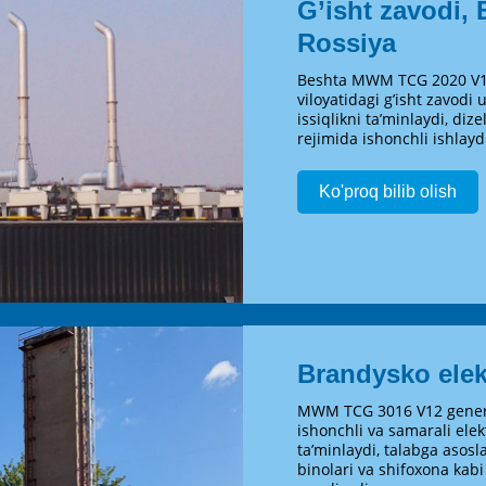
G’isht zavodi, 
Rossiya
Beshta MWM TCG 2020 V16 
viloyatidagi g’isht zavodi
issiqlikni ta’minlaydi, dize
rejimida ishonchli ishlayd
Ko'proq bilib olish
Brandysko elek
MWM TCG 3016 V12 gener
ishonchli va samarali elekt
ta’minlaydi, talabga asosl
binolari va shifoxona kabi