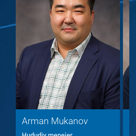
Arman Mukanov
K
Hududiy menejer
Hu