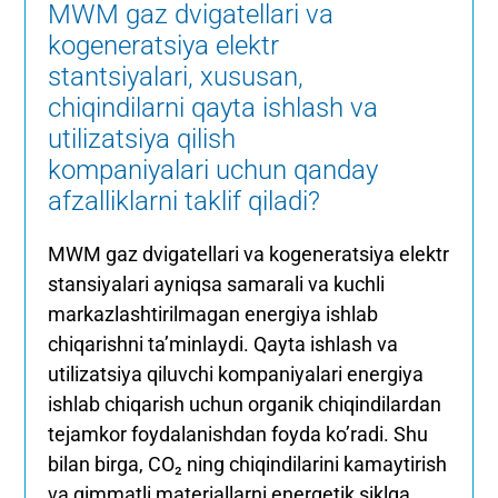
MWM gaz dvigatellari va
kogeneratsiya elektr
stantsiyalari, xususan,
chiqindilarni qayta ishlash va
utilizatsiya qilish
kompaniyalari uchun qanday
afzalliklarni taklif qiladi?
MWM gaz dvigatellari va kogeneratsiya elektr
stansiyalari ayniqsa samarali va kuchli
markazlashtirilmagan energiya ishlab
chiqarishni ta’minlaydi. Qayta ishlash va
utilizatsiya qiluvchi kompaniyalari energiya
ishlab chiqarish uchun organik chiqindilardan
tejamkor foydalanishdan foyda ko’radi. Shu
bilan birga, CO₂ ning chiqindilarini kamaytirish
va qimmatli materiallarni energetik siklga