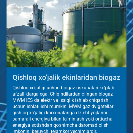
Qishloq xo'jalik ekinlaridan biogaz
Qishloq xo’jaligi uchun biogaz uskunalari ko’plab
afzalliklarga ega. Chiqindilardan olingan biogaz
MWM IES da elektr va issiqlik ishlab chiqarish
uchun ishlatilishi mumkin. MWM gaz dvigatellari
qishloq xo’jaligi korxonalariga o’z ehtiyojlarini
samarali energiya bilan ta’minlash yoki ortiqcha
energiya sotishdan qo’shimcha daromad olish
imkonini beruvchi tejamkor yechimlardir.