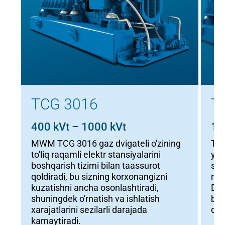
TCG 3016
T
400 kVt – 1000 kVt
10
MWM TCG 3016 gaz dvigateli o'zining
TCG
to'liq raqamli elektr stansiyalarini
yuk
boshqarish tizimi bilan taassurot
sin
qoldiradi, bu sizning korxonangizni
min
kuzatishni ancha osonlashtiradi,
Dvi
shuningdek o'rnatish va ishlatish
bo'
xarajatlarini sezilarli darajada
qo'
kamaytiradi.