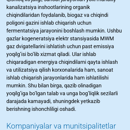
kanalizatsiya inshootlarining organik
chiqindilaridan foydalanib, biogaz va chiqindi
poligoni gazini ishlab chiqarish uchun
fermentatsiya jarayonini boshlash mumkin. Ushbu
gazlar kogeneratsiya elektr stansiyasida MWM
gaz dvigatellarini ishlatish uchun past emissiya
yoqilg’isi bo’lib xizmat qiladi. Ular ishlab
chiqaradigan energiya chiqindilarni qayta ishlash
va utilizatsiya qilish korxonalarida ham, sanoat
ishlab chiqarish jarayonlarida ham ishlatilishi
mumkin. Shu bilan birga, qazib olinadigan
yoqilg’iga bo’lgan talab va unga bog’liqlik sezilarli
darajada kamayadi, shuningdek yetkazib
berishning ishonchliligi oshadi.
Kompaniyalar va munitsipalitetlar