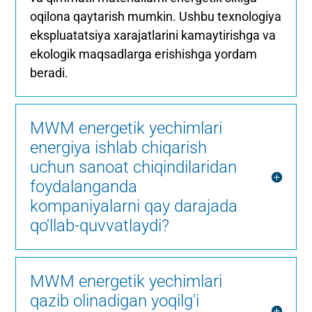
oqilona qaytarish mumkin. Ushbu texnologiya
ekspluatatsiya xarajatlarini kamaytirishga va
ekologik maqsadlarga erishishga yordam
beradi.
MWM energetik yechimlari
energiya ishlab chiqarish
uchun sanoat chiqindilaridan
foydalanganda
kompaniyalarni qay darajada
qo'llab-quvvatlaydi?
MWM energetik yechimlari
qazib olinadigan yoqilg'i