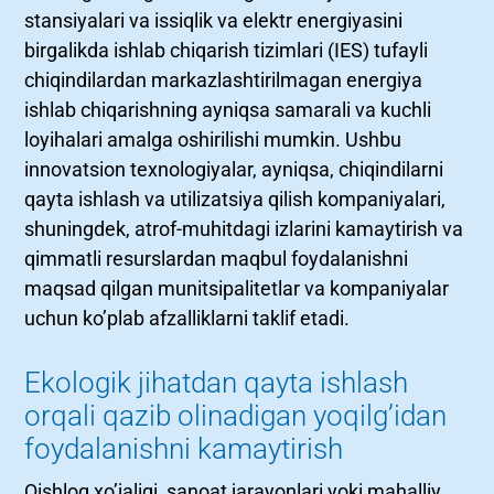
stansiyalari va issiqlik va elektr energiyasini
birgalikda ishlab chiqarish tizimlari (IES) tufayli
chiqindilardan markazlashtirilmagan energiya
ishlab chiqarishning ayniqsa samarali va kuchli
loyihalari amalga oshirilishi mumkin. Ushbu
innovatsion texnologiyalar, ayniqsa, chiqindilarni
qayta ishlash va utilizatsiya qilish kompaniyalari,
shuningdek, atrof-muhitdagi izlarini kamaytirish va
qimmatli resurslardan maqbul foydalanishni
maqsad qilgan munitsipalitetlar va kompaniyalar
uchun ko’plab afzalliklarni taklif etadi.
Ekologik jihatdan qayta ishlash
orqali qazib olinadigan yoqilg’idan
foydalanishni kamaytirish
Qishloq xo’jaligi, sanoat jarayonlari yoki mahalliy