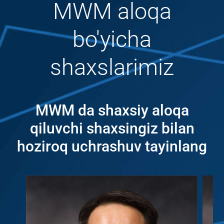
MWM aloqa
bo'yicha
shaxslarimiz
MWM da shaxsiy aloqa
qiluvchi shaxsingiz bilan
hoziroq uchrashuv tayinlang