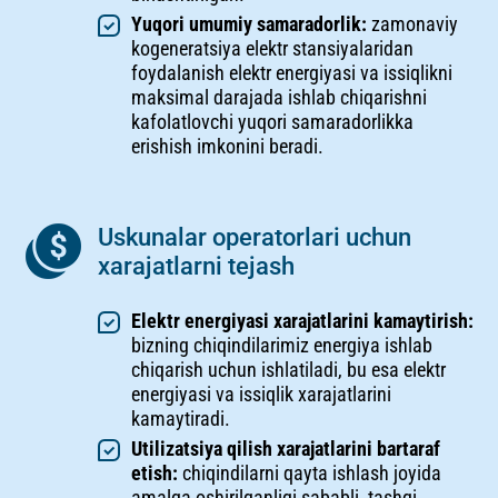
Yuqori umumiy samaradorlik:
zamonaviy
kogeneratsiya elektr stansiyalaridan
foydalanish elektr energiyasi va issiqlikni
maksimal darajada ishlab chiqarishni
kafolatlovchi yuqori samaradorlikka
erishish imkonini beradi.
Uskunalar operatorlari uchun
xarajatlarni tejash
Elektr energiyasi xarajatlarini kamaytirish:
bizning chiqindilarimiz energiya ishlab
chiqarish uchun ishlatiladi, bu esa elektr
energiyasi va issiqlik xarajatlarini
kamaytiradi.
Utilizatsiya qilish xarajatlarini bartaraf
etish:
chiqindilarni qayta ishlash joyida
amalga oshirilganligi sababli, tashqi