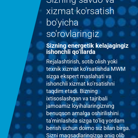
xizmat ko'rsatish
bo'yicha
so'rovlaringiz
Sizning energetik kelajagingiz
ishonchli qo’llarda
Rejalashtirish, sotib olish yoki
texnik xizmat ko’rsatishda MWM
sizga ekspert maslahati va
ishonchli xizmat ko’rsatishni
taqdim etadi. Bizning
ixtisoslashgan va tajribali
jamoamiz loyihalaringizning
benuqson amalga oshirilishini
ta’minlashda sizga to’liq yordam
berish uchun doimo siz bilan birga.
Sizni maqsadlaringizga aniq olib