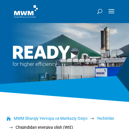
MWM Sharqiy Yevropa va Markaziy Osiyo
Yechimlar
$
Chiqindidan energiya olish (WtE)
$