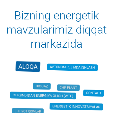
Bizning energetik
mavzularimiz diqqat
markazida
ALOQA
AVTONOM REJIMDA ISHLASH
CHP PLANT
CONTACT
BIOGAZ
CHIQINDIDAN ENERGIYA OLISH (WTE)
ENERGETIK INNOVATSIYALAR