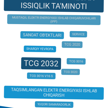
ISSIQLIK TA'MINOTI
MUSTAQIL ELEKTR ENERGIYASI ISHLAB CHIQARUVCHILARI
(IPP)
SANOAT OB'EKTLARI
SERVICE
TCG 2020
SHARQIY YEVROPA
TCG 2032
TCG 3016
TCG 3020
TCG 3016 V16 S
TAQSIMLANGAN ELEKTR ENERGIYASI ISHLAB
CHIQARISH