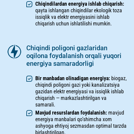
Chiqindilardan energiya ishlab chiqarish:
qayta ishlangan chiqindilar ekologik toza
issiqlik va elektr energiyasini ishlab
chiqarish uchun ishlatilishi mumkin.
Chiqindi poligoni gazlaridan
oqilona foydalanish orqali yuqori
energiya samaradorligi
Bir manbadan olinadigan energiya:
biogaz,
chiqindi poligoni gazi yoki kanalizatsiya
gazidan elektr energiyasi va issiqlik ishlab
chiqarish — markazlashtirilgan va
samarali.
Mavjud resurslardan foydalanish:
mavjud
energiya manbalari qo’shimcha xom
ashyoga ehtiyoj sezmasdan optimal tarzda
birlashtirilgan.