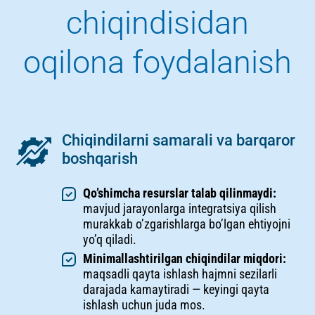
chiqindisidan
oqilona foydalanish
Chiqindilarni samarali va barqaror
boshqarish
Qo’shimcha resurslar talab qilinmaydi:
mavjud jarayonlarga integratsiya qilish
murakkab o’zgarishlarga bo’lgan ehtiyojni
yo’q qiladi.
Minimallashtirilgan chiqindilar miqdori:
maqsadli qayta ishlash hajmni sezilarli
darajada kamaytiradi — keyingi qayta
ishlash uchun juda mos.