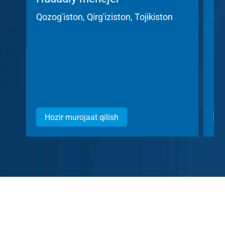
A
Qozog'iston, Qirg'iziston, Tojikiston
Ch
Hozir murojaat qilish