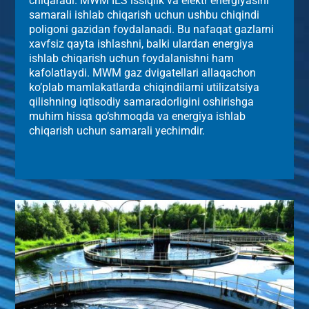
chiqaradi. MWM IES issiqlik va elektr energiyasini
samarali ishlab chiqarish uchun ushbu chiqindi
poligoni gazidan foydalanadi. Bu nafaqat gazlarni
xavfsiz qayta ishlashni, balki ulardan energiya
ishlab chiqarish uchun foydalanishni ham
kafolatlaydi. MWM gaz dvigatellari allaqachon
ko’plab mamlakatlarda chiqindilarni utilizatsiya
qilishning iqtisodiy samaradorligini oshirishga
muhim hissa qo’shmoqda va energiya ishlab
chiqarish uchun samarali yechimdir.