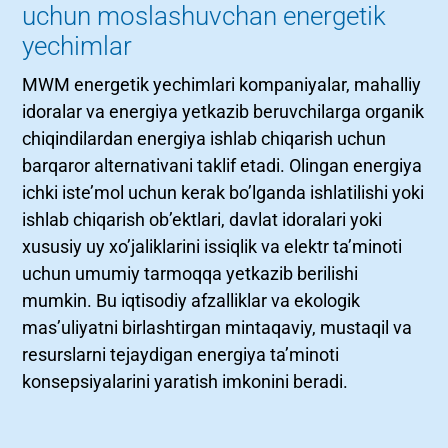
uchun moslashuvchan energetik
yechimlar
MWM energetik yechimlari kompaniyalar, mahalliy
idoralar va energiya yetkazib beruvchilarga organik
chiqindilardan energiya ishlab chiqarish uchun
barqaror alternativani taklif etadi. Olingan energiya
ichki iste’mol uchun kerak bo’lganda ishlatilishi yoki
ishlab chiqarish ob’ektlari, davlat idoralari yoki
xususiy uy xo’jaliklarini issiqlik va elektr ta’minoti
uchun umumiy tarmoqqa yetkazib berilishi
mumkin. Bu iqtisodiy afzalliklar va ekologik
mas’uliyatni birlashtirgan mintaqaviy, mustaqil va
resurslarni tejaydigan energiya ta’minoti
konsepsiyalarini yaratish imkonini beradi.