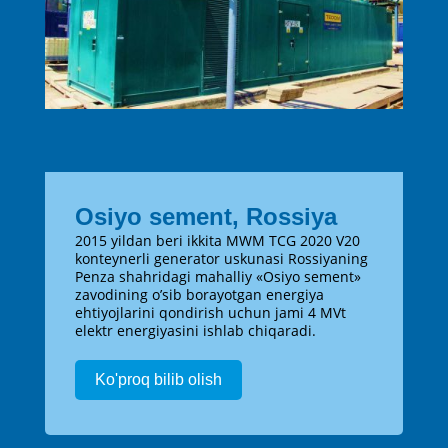
Osiyo sement, Rossiya
2015 yildan beri ikkita MWM TCG 2020 V20
konteynerli generator uskunasi Rossiyaning
Penza shahridagi mahalliy «Osiyo sement»
zavodining o’sib borayotgan energiya
ehtiyojlarini qondirish uchun jami 4 MVt
elektr energiyasini ishlab chiqaradi.
Ko'proq bilib olish