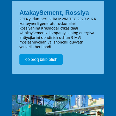
AtakaySement, Rossiya
2014 yildan beri oltita MWM TCG 2020 V16 K
konteynerli generator uskunalari
Rossiyaning Krasnodar o’lkasidagi
«AtakaySement» kompaniyasining energiya
ehtiyojlarini qondirish uchun 9 MVt
moslashuvchan va ishonchli quvvatni
yetkazib berishadi.
Ko'proq bilib olish