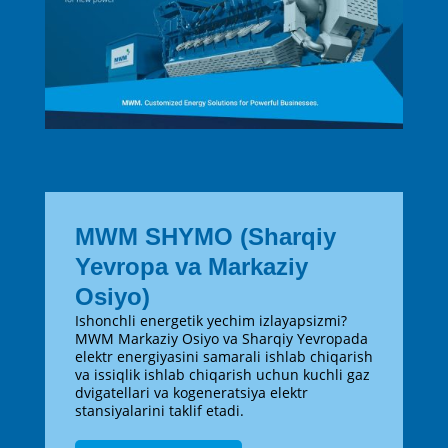
MWM SHYMO (Sharqiy
Yevropa va Markaziy
Osiyo)
Ishonchli energetik yechim izlayapsizmi?
MWM Markaziy Osiyo va Sharqiy Yevropada
elektr energiyasini samarali ishlab chiqarish
va issiqlik ishlab chiqarish uchun kuchli gaz
dvigatellari va kogeneratsiya elektr
stansiyalarini taklif etadi.