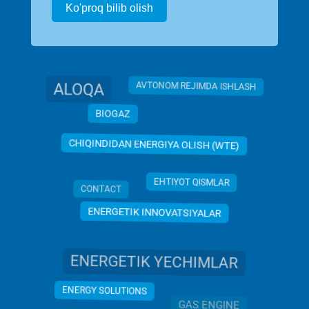
Ko'proq bilib olish
ALOQA
AVTONOM REJIMDA ISHLASH
BIOGAZ
CHP PLANT
CHIQINDIDAN ENERGIYA OLISH (WTE)
CONTACT
EHTIYOT QISMLAR
ENERGETIK INNOVATSIYALAR
ENERGETIK YECHIMLAR
ENERGY SOLUTIONS
GAS ENGINE