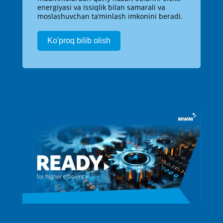
energiyasi va issiqlik bilan samarali va
moslashuvchan ta’minlash imkonini beradi.
Ko'proq bilib olish