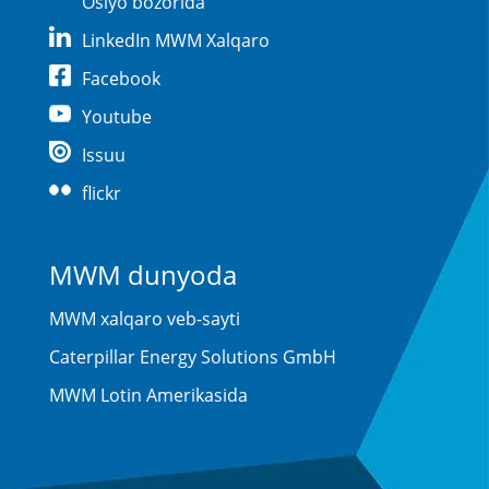
Osiyo bozorida
LinkedIn MWM Xalqaro
Facebook
Youtube
Issuu
flickr
MWM dunyoda
MWM xalqaro veb-sayti
Caterpillar Energy Solutions GmbH
MWM Lotin Amerikasida