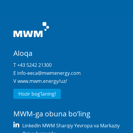
Aloqa
T +43 5242 21300
E
info-eeca@mwmenergy.com
V
www.mwm.energy/uz/
Hozir bog’laning!
MWM-ga obuna bo’ling
LinkedIn MWM Sharqiy Yevropa va Markaziy