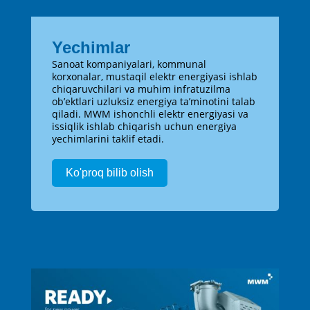
Yechimlar
Sanoat kompaniyalari, kommunal
korxonalar, mustaqil elektr energiyasi ishlab
chiqaruvchilari va muhim infratuzilma
ob’ektlari uzluksiz energiya ta’minotini talab
qiladi. MWM ishonchli elektr energiyasi va
issiqlik ishlab chiqarish uchun energiya
yechimlarini taklif etadi.
Ko'proq bilib olish