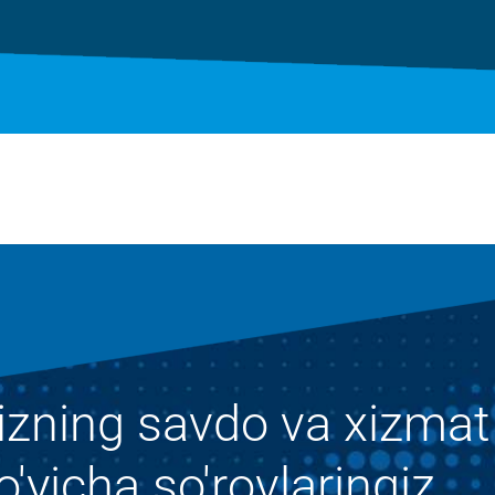
izning savdo va xizmat 
o'yicha so'rovlaringiz