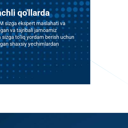
chli qo'llarda
MWM sizga ekspert maslahati va
hgan va tajribali jamoamiz
a sizga to'liq yordam berish uchun
digan shaxsiy yechimlardan