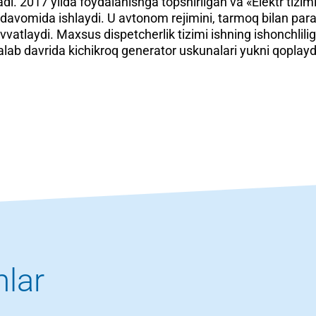
adi. 2017 yilda foydalanishga topshirilgan va «Elektr tiz
il davomida ishlaydi. U avtonom rejimini, tarmoq bilan par
uvvatlaydi. Maxsus dispetcherlik tizimi ishning ishonchlili
talab davrida kichikroq generator uskunalari yukni qoplay
mlar