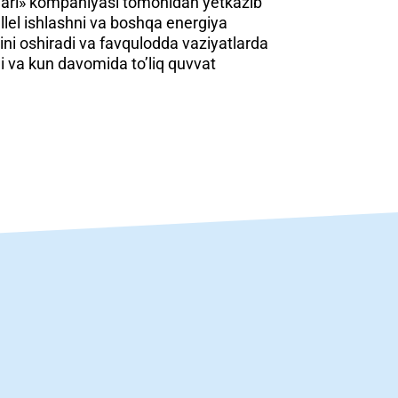
imlari» kompaniyasi tomonidan yetkazib
allel ishlashni va boshqa energiya
gini oshiradi va favqulodda vaziyatlarda
di va kun davomida to’liq quvvat