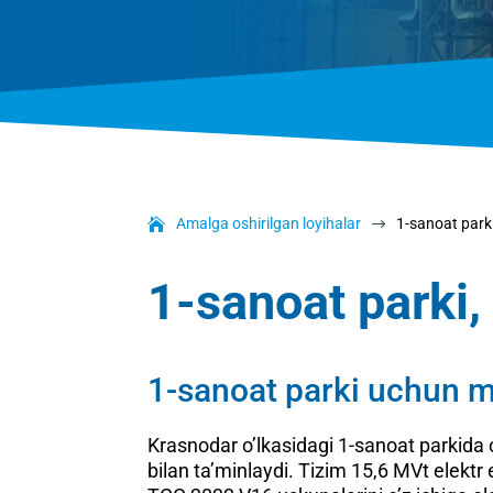
Amalga oshirilgan loyihalar
1-sanoat parki
$
1-sanoat parki,
1-sanoat parki uchun m
Krasnodar o’lkasidagi 1-sanoat parkida o
bilan ta’minlaydi. Tizim 15,6 MVt elektr