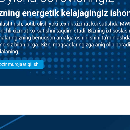
zning energetik kelajagingiz ishon
alashtirish, sotib olish yoki texnik xizmat ko'rsatishda 
nchli xizmat ko'rsatishni taqdim etadi. Bizning ixtisoslas
ihalaringizning benuqson amalga oshirilishini ta'minlashd
mo siz bilan birga. Sizni maqsadlaringizga aniq olib bora
dalaning.
zir murojaat qilish