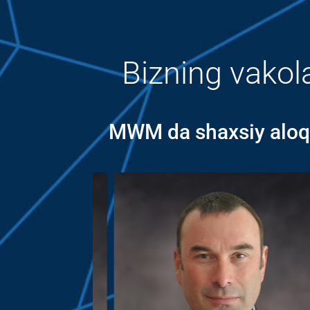
Bizning vakol
MWM da shaxsiy aloqa