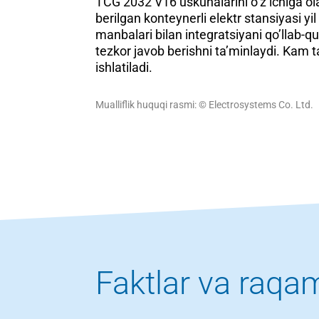
TCG 2032 V16 uskunalarini o’z ichiga ol
berilgan konteynerli elektr stansiyasi y
manbalari bilan integratsiyani qo’llab-q
tezkor javob berishni ta’minlaydi. Kam 
ishlatiladi.
Mualliflik huquqi rasmi: © Electrosystems Co. Ltd.
Faktlar va raqa