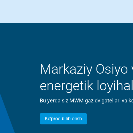
Markaziy Osiyo
energetik loyihal
Bu yerda siz MWM gaz dvigatellari va ko
Ko'proq bilib olish