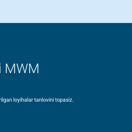
agi MWM
gan loyihalar tanlovini topasiz.