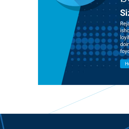
Si
Rej
isho
loy
doi
foy
Ho