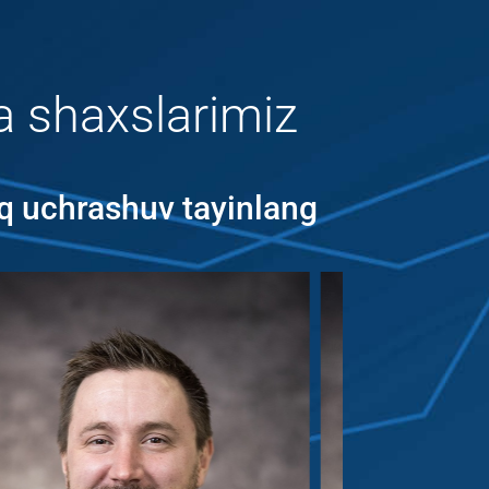
a shaxslarimiz
q uchrashuv tayinlang