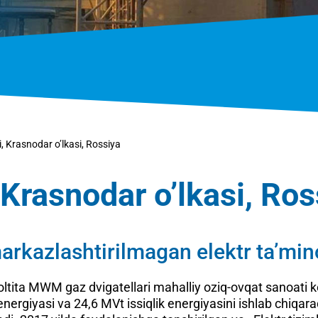
, Krasnodar o’lkasi, Rossiya
 Krasnodar o’lkasi, Ros
arkazlashtirilmagan elektr ta’min
ltita MWM gaz dvigatellari mahalliy oziq-ovqat sanoati kor
 energiyasi va 24,6 MVt issiqlik energiyasini ishlab chiqar