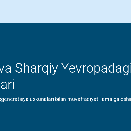
 va Sharqiy Yevropad
ari
generatsiya uskunalari bilan muvaffaqiyatli amalga oshiril