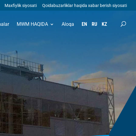
Maxfiylik siyosati
Qoidabuzarliklar haqida xabar berish siyosati
halar
MWM HAQIDA
Aloqa
EN
RU
KZ