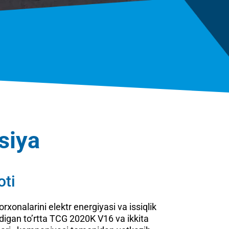
siya
oti
xonalarini elektr energiyasi va issiqlik
adigan to’rtta TCG 2020K V16 va ikkita