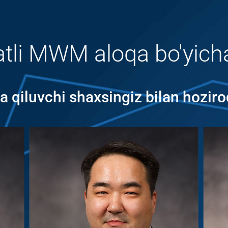
atli MWM aloqa bo'yich
 qiluvchi shaxsingiz bilan hoziro