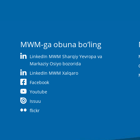
MWM-ga obuna bo’ling
LinkedIn MWM Sharqiy Yevropa va
Markaziy Osiyo bozorida
LinkedIn MWM Xalqaro
Facebook
Youtube
Issuu
flickr