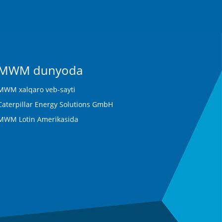
MWM dunyoda
MWM xalqaro veb-sayti
Caterpillar Energy Solutions GmbH
MWM Lotin Amerikasida