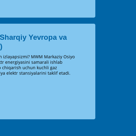
harqiy Yevropa va
)
im izlayapsizmi? MWM Markaziy Osiyo
tr energiyasini samarali ishlab
ab chiqarish uchun kuchli gaz
ya elektr stansiyalarini taklif etadi.