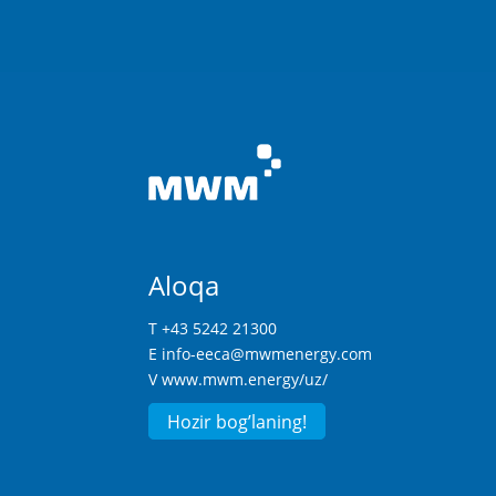
Aloqa
T +43 5242 21300
E
info-eeca@mwmenergy.com
V
www.mwm.energy/uz/
Hozir bog’laning!