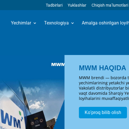
Tadbirlari
Yuklashlar
Chiqish ma’lumotlari
Yechimlar
Texnologiya
Amalga oshirilgan loyi
MWM HAQIDA
MWM brendi — bozorda ta
yechimlarining yetakchi ye
Vakolatli distribyutorlar 
vaqt davomida Sharqiy Ye
loyihalarini muvaffaqiyat
Ko'proq bilib olish