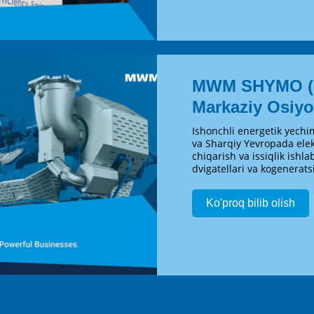
MWM SHYMO (S
Markaziy Osiyo
Ishonchli energetik yech
va Sharqiy Yevropada elek
chiqarish va issiqlik ishl
dvigatellari va kogeneratsi
Ko'proq bilib olish