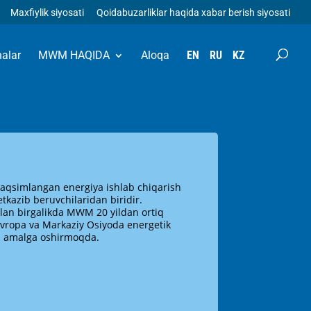
Maxfiylik siyosati
Qoidabuzarliklar haqida xabar berish siyosati
halar
MWM HAQIDA
Aloqa
EN
RU
KZ
qsimlangan energiya ishlab chiqarish
tkazib beruvchilaridan biridir.
bilan birgalikda MWM 20 yildan ortiq
vropa va Markaziy Osiyoda energetik
li amalga oshirmoqda.