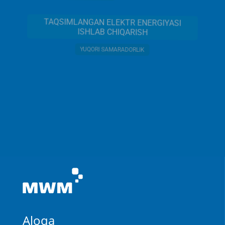
TAQSIMLANGAN ELEKTR ENERGIYASI
ISHLAB CHIQARISH
YUQORI SAMARADORLIK
Aloqa