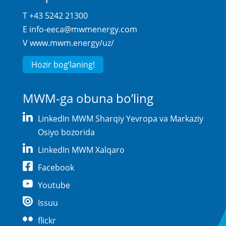
T +43 5242 21300
E
info-eeca@mwmenergy.com
V
www.mwm.energy/uz/
Hozir bog’laning!
MWM-ga obuna bo’ling
LinkedIn MWM Sharqiy Yevropa va Markaziy
Osiyo bozorida
LinkedIn MWM Xalqaro
Facebook
Youtube
Issuu
flickr