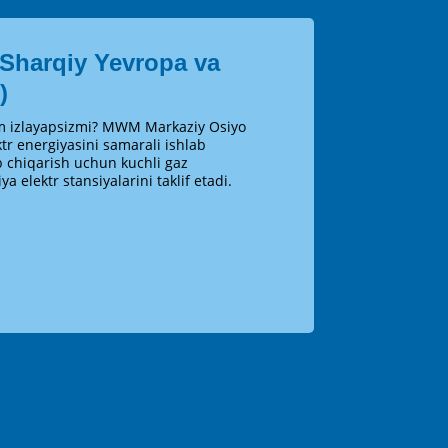
harqiy Yevropa va
)
im izlayapsizmi? MWM Markaziy Osiyo
tr energiyasini samarali ishlab
ab chiqarish uchun kuchli gaz
ya elektr stansiyalarini taklif etadi.