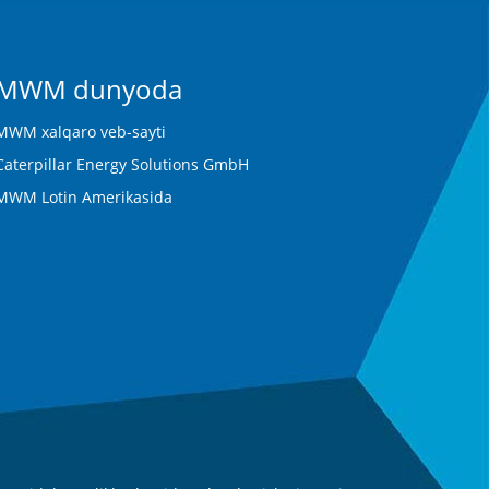
MWM dunyoda
MWM xalqaro veb-sayti
Caterpillar Energy Solutions GmbH
MWM Lotin Amerikasida