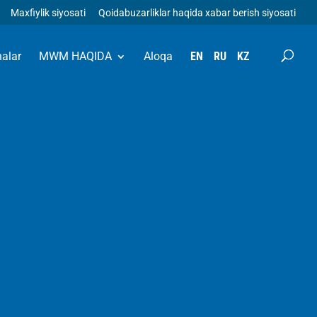
Maxfiylik siyosati
Qoidabuzarliklar haqida xabar berish siyosati
halar
MWM HAQIDA
Aloqa
EN
RU
KZ