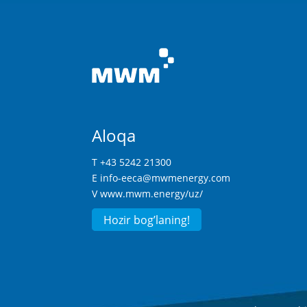
Aloqa
T +43 5242 21300
E
info-eeca@mwmenergy.com
V
www.mwm.energy/uz/
Hozir bog’laning!