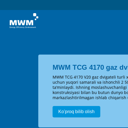
MWM TCG 4170 gaz dvi
MWM TCG 4170 V20 gaz dvigateli turli x
uchun yuqori samarali va ishonchli 2 5
ta’minlaydi. Ishning moslashuvchanlig
konstruksiyasi bilan bu butun dunyo bo
markazlashtirilmagan ishlab chiqarish 
Ko'proq bilib olish