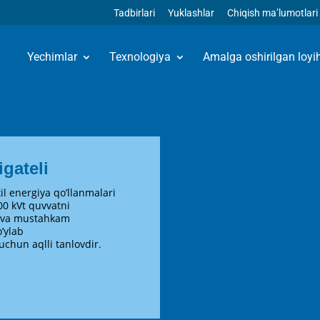
Tadbirlari
Yuklashlar
Chiqish ma’lumotlari
Yechimlar
Texnologiya
Amalga oshirilgan loyi
gateli
il energiya qo’llanmalari
00 kVt quvvatni
i va mustahkam
’ylab
uchun aqlli tanlovdir.