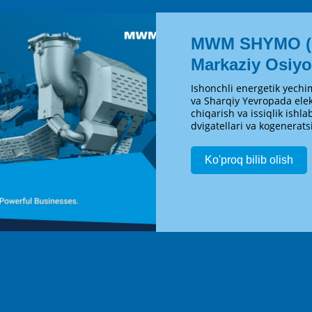
MWM SHYMO (S
Markaziy Osiyo
Ishonchli energetik yech
va Sharqiy Yevropada elek
chiqarish va issiqlik ishl
dvigatellari va kogeneratsi
Ko'proq bilib olish