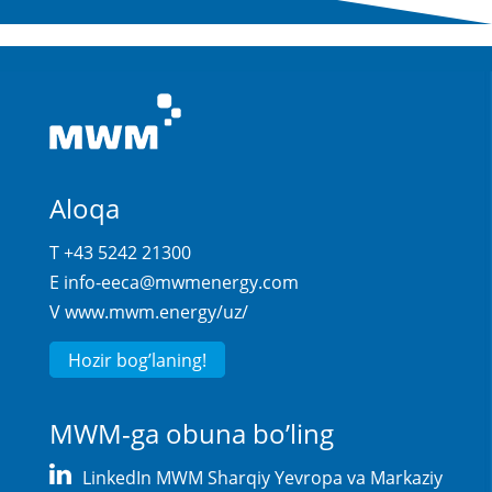
Aloqa
T +43 5242 21300
E
info-eeca@mwmenergy.com
V
www.mwm.energy/uz/
Hozir bog’laning!
MWM-ga obuna bo’ling
LinkedIn MWM Sharqiy Yevropa va Markaziy