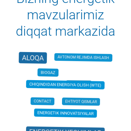
mavzularimiz
diqqat markazida
ALOQA
AVTONOM REJIMDA ISHLASH
BIOGAZ
CHP PLANT
CHIQINDIDAN ENERGIYA OLISH (WTE)
CONTACT
EHTIYOT QISMLAR
ENERGETIK INNOVATSIYALAR
ENERGETIK YECHIMLAR