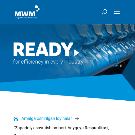
Amalga oshirilgan loyihalar
$
“Zapadniy» sovutish ombori, Adygeya Respublikasi,