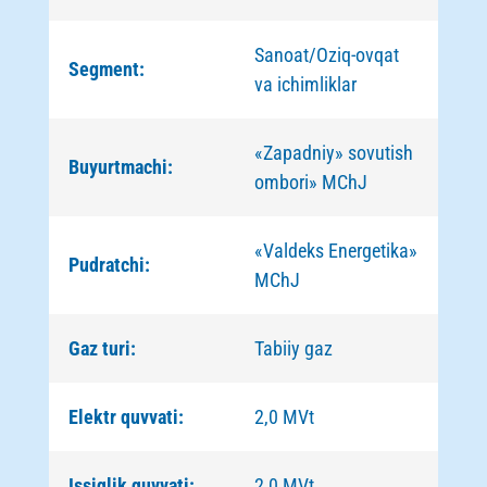
Sanoat/Oziq-ovqat
Segment:
va ichimliklar
«Zapadniy» sovutish
Buyurtmachi:
ombori» MChJ
«Valdeks Energetika»
Pudratchi:
MChJ
Gaz turi:
Tabiiy gaz
Elektr quvvati:
2,0 MVt
Issiqlik quvvati:
2,0 MVt