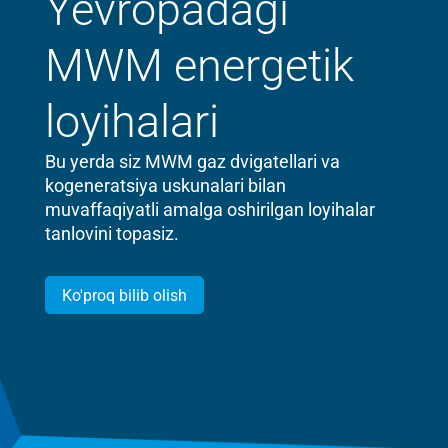
Yevropadagi
MWM energetik
loyihalari
Bu yerda siz MWM gaz dvigatellari va
kogeneratsiya uskunalari bilan
muvaffaqiyatli amalga oshirilgan loyihalar
tanlovini topasiz.
Ko'proq bilib olish