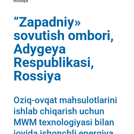
Rossiya
“Zapadniy»
sovutish ombori,
Adygeya
Respublikasi,
Rossiya
Oziq-ovqat mahsulotlarini
ishlab chiqarish uchun
MWM texnologiyasi bilan
joyida ishonchli energiya