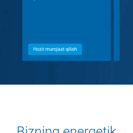
Hozir murojaat qilish
Hozi
Bizning energetik