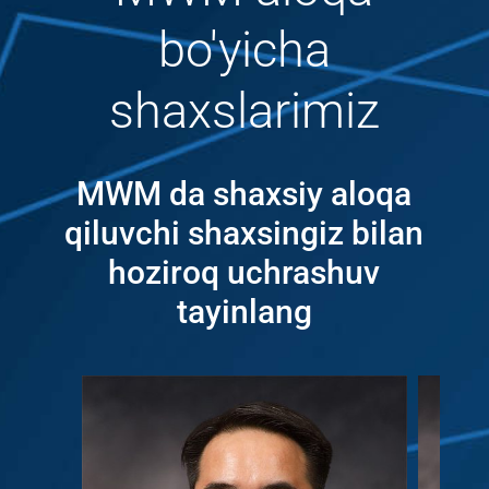
bo'yicha
shaxslarimiz
MWM da shaxsiy aloqa
qiluvchi shaxsingiz bilan
hoziroq uchrashuv
tayinlang