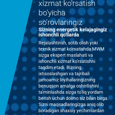
xizmat ko'rsatish
bo'yicha
so'rovlaringiz
Sizning energetik kelajagingiz
ishonchli qo'llarda
Rejalashtirish, sotib olish yoki
texnik xizmat ko'rsatishda MWM
sizga ekspert maslahati va
ishonchli xizmat ko'rsatishni
taqdim etadi. Bizning
ixtisoslashgan va tajribali
jamoamiz loyihalaringizning
benuqson amalga oshirilishini
ta'minlashda sizga to'liq yordam
berish uchun doimo siz bilan birga.
Sizni maqsadlaringizga aniq olib
boradigan shaxsiy yechimlardan