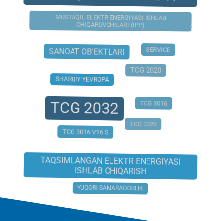
MUSTAQIL ELEKTR ENERGIYASI ISHLAB
CHIQARUVCHILARI (IPP)
SERVICE
SANOAT OB'EKTLARI
TCG 2020
SHARQIY YEVROPA
TCG 2032
TCG 3016
TCG 3020
TCG 3016 V16 S
TAQSIMLANGAN ELEKTR ENERGIYASI
ISHLAB CHIQARISH
YUQORI SAMARADORLIK