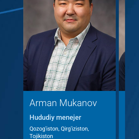
Arman Mukanov
Kri
Hududiy menejer
Hudu
Acc
Qozog'iston, Qirg'iziston,
Tojikiston
Chexi