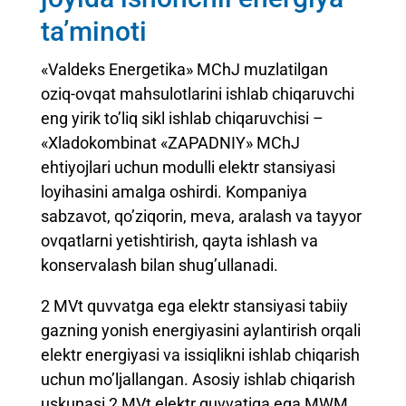
ta’minoti
«Valdeks Energetika» MChJ muzlatilgan
oziq-ovqat mahsulotlarini ishlab chiqaruvchi
eng yirik to’liq sikl ishlab chiqaruvchisi –
«Xladokombinat «ZAPADNIY» MChJ
ehtiyojlari uchun modulli elektr stansiyasi
loyihasini amalga oshirdi. Kompaniya
sabzavot, qo’ziqorin, meva, aralash va tayyor
ovqatlarni yetishtirish, qayta ishlash va
konservalash bilan shug’ullanadi.
2 MVt quvvatga ega elektr stansiyasi tabiiy
gazning yonish energiyasini aylantirish orqali
elektr energiyasi va issiqlikni ishlab chiqarish
uchun mo’ljallangan. Asosiy ishlab chiqarish
uskunasi 2 MVt elektr quvvatiga ega MWM