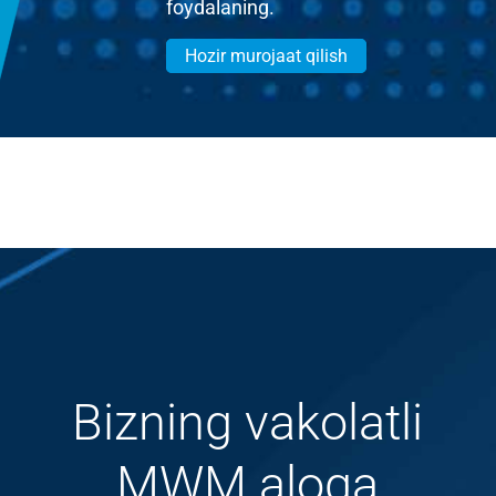
foydalaning.
Hozir murojaat qilish
Bizning vakolatli
MWM aloqa