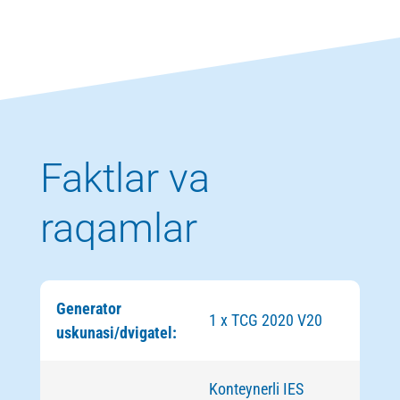
Faktlar va
raqamlar
Generator
1 х TCG 2020 V20
uskunasi/dvigatel:
Konteynerli IES