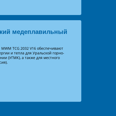
кий медеплавильный
й MWM TCG 2032 V16 обеспечивают
ргии и тепла для Уральской горно-
ии (УГМК), а также для местного
сия).