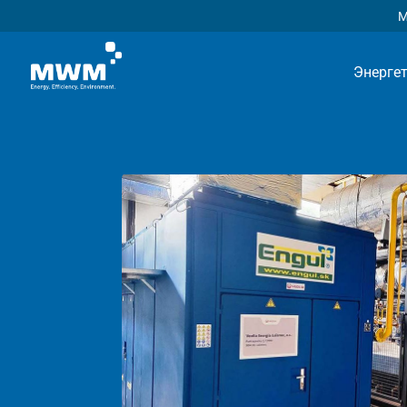
М
Энерге