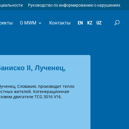
нциальности
Руководство по информированию о нарушениях
оекты
О MWM
Контакты
EN
KZ
UZ
аниско II, Лученец,
 Лученец, Словакия, производит тепло
естных жителей. Когенерационная
азовом двигателе TCG 3016 V16.