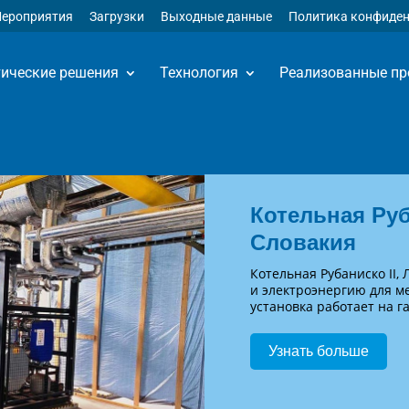
ероприятия
Загрузки
Выходные данные
Политика конфиде
тические решения
Технология
Реализованные пр
Котельная Руб
Словакия
Котельная Рубаниско II,
и электроэнергию для м
установка работает на г
Узнать больше