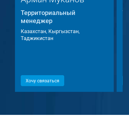
Территориальный
Т
менеджер
м
Казахстан, Кыргызстан,
Че
Таджикистан
ре
Хочу связаться