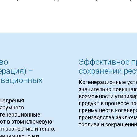
во
Эффективное п
ерация) –
сохранении рес
овационных
Когенерационные уста
значительно повышаю
возможности утилизир
внедрения
продукт в процессе п
разумного
преимуществ когенера
огенерационные
производства заключ
ают в этом ключевую
топлива и сокращении
ктроэнергию и тепло,
 минимальными