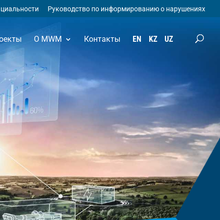
нциальности
Руководство по информированию о нарушениях
оекты
О MWM
Контакты
EN
KZ
UZ