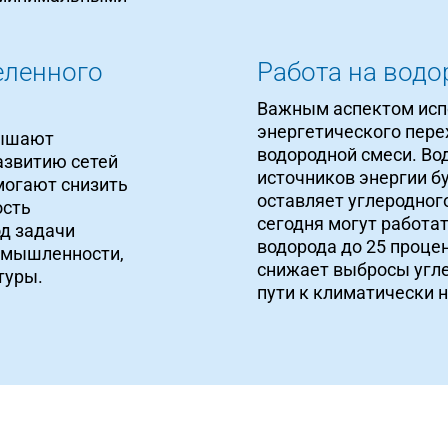
еленного
Работа на водо
Важным аспектом испо
энергетического пере
вышают
водородной смеси. Во
азвитию сетей
источников энергии бу
могают снизить
оставляет углеродног
ость
сегодня могут работа
д задачи
водорода до 25 проце
омышленности,
снижает выбросы угле
туры.
пути к климатически 