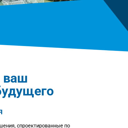
 ваш
будущего
я
шения, спроектированные по