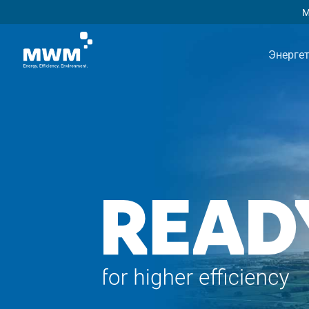
М
Энерге