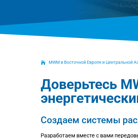
MWM в Восточной Европе и Центральной А
Доверьтесь M
энергетически
Создаем системы рас
Разработаем вместе с вами передов