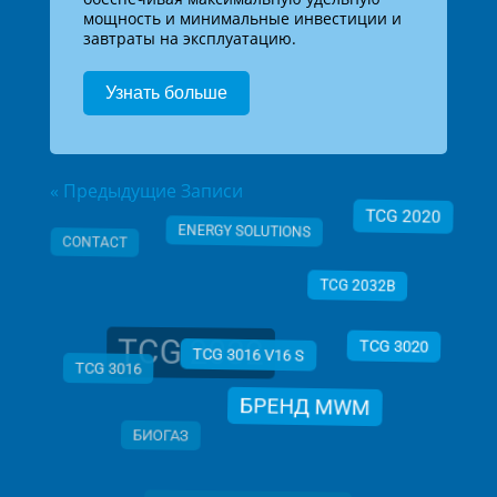
мощность и минимальные инвестиции и
завтраты на эксплуатацию.
Узнать больше
« Предыдущие Записи
ENERGY SOLUTIONS
TCG 2020
CONTACT
TCG 2032B
TCG 2032
TCG 3020
TCG 3016
TCG 3016 V16 S
БРЕНД MWM
БИОГАЗ
ВОДОРОДНАЯ ЭНЕРГЕТИКА