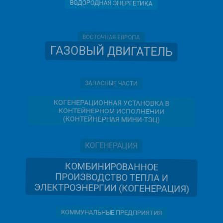
ВОСТОЧНАЯ ЕВРОПА
ГАЗОВЫЙ ДВИГАТЕЛЬ
ЗАПАСНЫЕ ЧАСТИ
КОГЕНЕРАЦИОННАЯ УСТАНОВКА В
КОНТЕЙНЕРНОМ ИСПОЛНЕНИИ
(КОНТЕЙНЕРНАЯ МИНИ-ТЭЦ)
КОГЕНЕРАЦИЯ
КОМБИНИРОВАННОЕ
ПРОИЗВОДСТВО ТЕПЛА И
ЭЛЕКТРОЭНЕРГИИ (КОГЕНЕРАЦИЯ)
КОММУНАЛЬНЫЕ ПРЕДПРИЯТИЯ