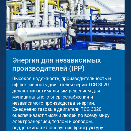
Энергия для независимых
производителей (IPP)
Высокая надежность, производительность и
эффективность двигателей серии TCG 3020
делают их оптимальным решением для
муниципального энергоснабжения и
независимого производства энергии.
Ежедневно газовые двигатели TCG 3020
обеспечивают тысячи людей по всему миру
электроэнергией, теплом и холодом,
поддерживая ключевую инфраструктуру.