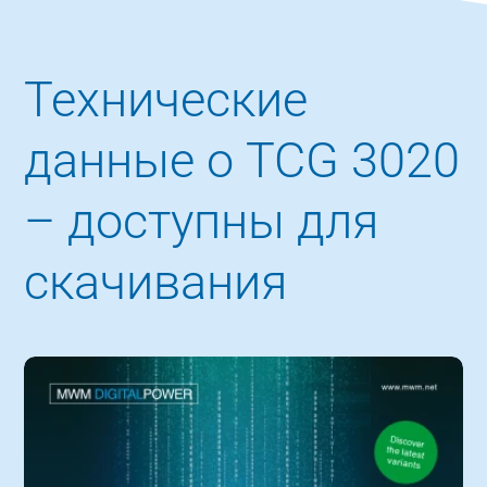
Технические
данные о TCG 3020
– доступны для
скачивания