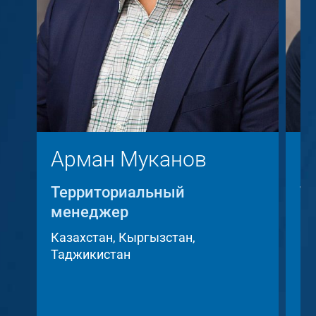
Арман Муканов
К
Территориальный
Т
менеджер
м
Казахстан, Кыргызстан,
Че
Таджикистан
ре