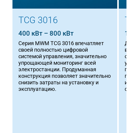
TCG 3016
T
400 кВт – 800 кВт
10
Серия MWM TCG 3016 впечатляет
Дв
своей полностью цифровой
вы
системой управления, значительно
об
упрощающей мониторинг всей
уд
электростанции. Продуманная
габ
конструкция позволяет значительно
по
снизить затраты на установку и
ис
эксплуатацию.
сет