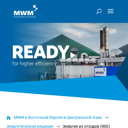
MWM в Восточной Европе и Центральной Азии
$
Энергетические решения
Энергия из отходов (WtE)
$