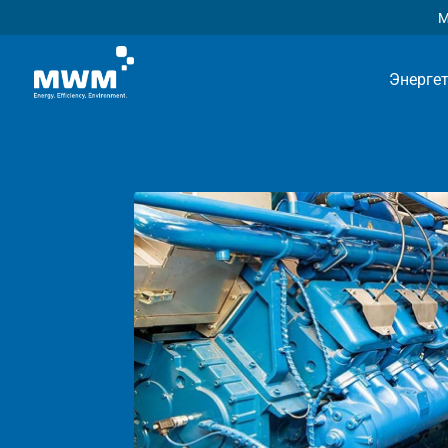
М
Энерге