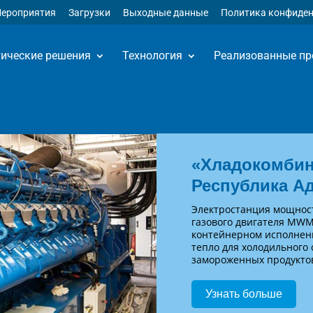
ероприятия
Загрузки
Выходные данные
Политика конфиде
тические решения
Технология
Реализованные пр
«Хладокомбин
Республика Ад
Электростанция мощност
газового двигателя MWM
контейнерном исполнени
тепло для холодильного
замороженных продукто
Узнать больше