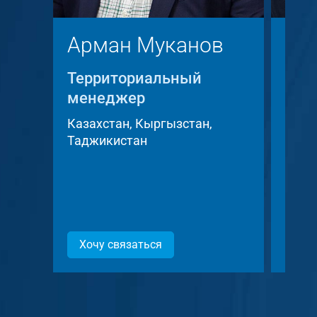
Арман Муканов
Кр
Территориальный
Тер
менеджер
мен
Казахстан, Кыргызстан,
Чешс
Таджикистан
Слов
Хочу связаться
Хоч