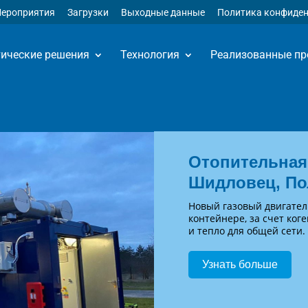
ероприятия
Загрузки
Выходные данные
Политика конфиде
тические решения
Технология
Реализованные пр
Отопительная 
Шидловец, П
Новый газовый двигател
контейнере, за счет ко
и тепло для общей сети.
Узнать больше