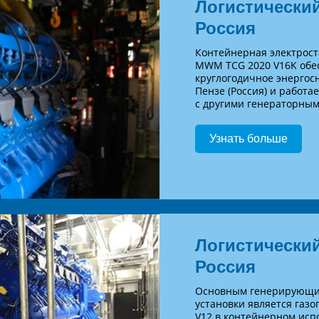
Логистический
Россия
Контейнерная электрост
MWM TCG 2020 V16K обе
круглогодичное энергос
Пензе (Россия) и работ
с другими генераторным
Узнать больше
Логистический
Россия
Основным генерирующи
установки является газ
V12 в контейнерном исп