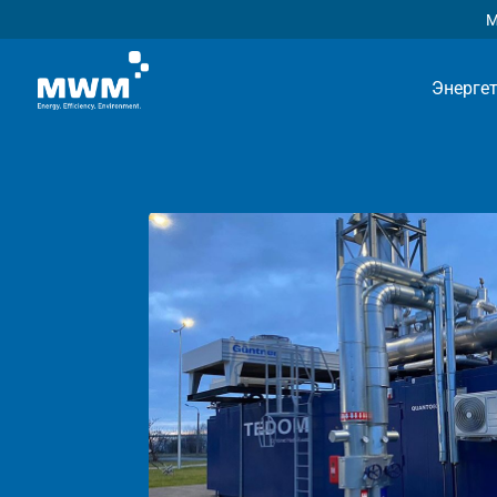
М
Энерге