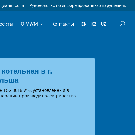
нциальности
Руководство по информированию о нарушениях
оекты
О MWM
Контакты
EN
KZ
UZ
котельная в г.
ольша
ь TCG 3016 V16, установленный в
генерации производит электричество