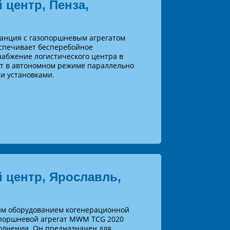
 центр, Пенза,
анция с газопоршневым агрегатом
спечивает бесперебойное
набжение логистического центра в
ает в автономном режиме параллельно
и установками.
 центр, Ярославль,
м оборудованием когенерационной
опоршневой агрегат MWM TCG 2020
олнении. Он предназначен для