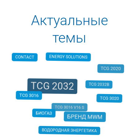
Актуальные
темы
ENERGY SOLUTIONS
CONTACT
TCG 2020
TCG 2032
TCG 2032B
TCG 3016
TCG 3020
БИОГАЗ
TCG 3016 V16 S
БРЕНД MWM
ВОДОРОДНАЯ ЭНЕРГЕТИКА