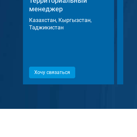
Территориальный
Тер
менеджер
мен
Казахстан, Кыргызстан,
Чешс
Таджикистан
Слов
Хочу связаться
Хоч