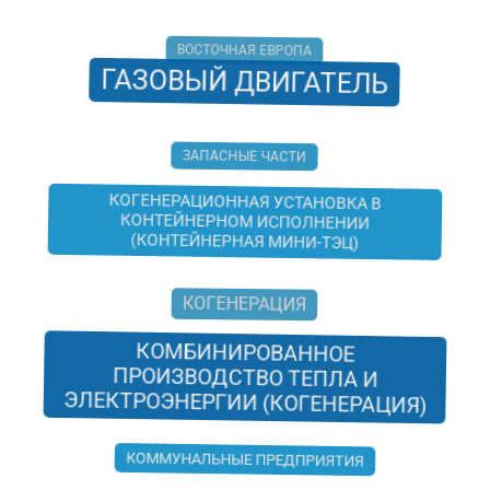
ВОСТОЧНАЯ ЕВРОПА
ГАЗОВЫЙ ДВИГАТЕЛЬ
ЗАПАСНЫЕ ЧАСТИ
КОГЕНЕРАЦИОННАЯ УСТАНОВКА В
КОНТЕЙНЕРНОМ ИСПОЛНЕНИИ
(КОНТЕЙНЕРНАЯ МИНИ-ТЭЦ)
КОГЕНЕРАЦИЯ
КОМБИНИРОВАННОЕ
ПРОИЗВОДСТВО ТЕПЛА И
ЭЛЕКТРОЭНЕРГИИ (КОГЕНЕРАЦИЯ)
КОММУНАЛЬНЫЕ ПРЕДПРИЯТИЯ