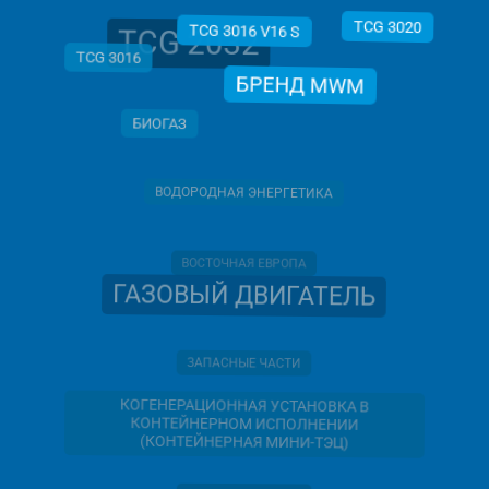
TCG 2032
TCG 3020
TCG 3016 V16 S
TCG 3016
БРЕНД MWM
БИОГАЗ
ВОДОРОДНАЯ ЭНЕРГЕТИКА
ВОСТОЧНАЯ ЕВРОПА
ГАЗОВЫЙ ДВИГАТЕЛЬ
ЗАПАСНЫЕ ЧАСТИ
КОГЕНЕРАЦИОННАЯ УСТАНОВКА В
КОНТЕЙНЕРНОМ ИСПОЛНЕНИИ
(КОНТЕЙНЕРНАЯ МИНИ-ТЭЦ)