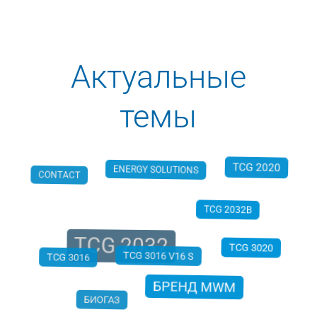
Актуальные
темы
ENERGY SOLUTIONS
CONTACT
TCG 2020
TCG 2032B
TCG 2032
TCG 3016
TCG 3020
TCG 3016 V16 S
БРЕНД MWM
БИОГАЗ