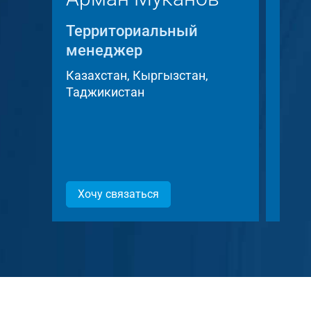
Территориальный
Тер
менеджер
мен
Казахстан, Кыргызстан,
Чешс
Таджикистан
Слов
Хочу связаться
Хоч