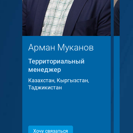
Арман Муканов
Кр
Территориальный
Тер
менеджер
мен
Казахстан, Кыргызстан,
Чешс
Таджикистан
Слов
Хочу связаться
Хоч