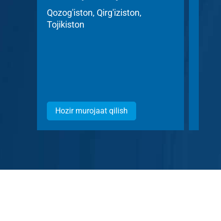
Acc
Qozog'iston, Qirg'iziston,
Tojikiston
Chexi
Hozir murojaat qilish
Hozi