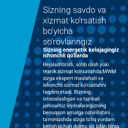
Sizning savdo va
xizmat ko'rsatish
bo'yicha
so'rovlaringiz
Sizning energetik kelajagingiz
ishonchli qo'llarda
Rejalashtirish, sotib olish yoki
texnik xizmat ko'rsatishda MWM
sizga ekspert maslahati va
ishonchli xizmat ko'rsatishni
taqdim etadi. Bizning
ixtisoslashgan va tajribali
jamoamiz loyihalaringizning
benuqson amalga oshirilishini
ta'minlashda sizga to'liq yordam
berish uchun doimo siz bilan birga.