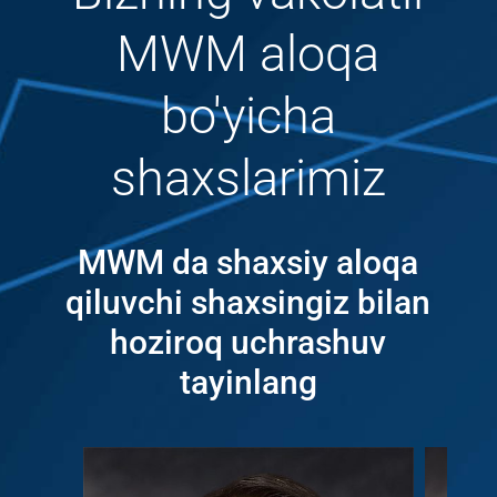
MWM aloqa
bo'yicha
shaxslarimiz
MWM da shaxsiy aloqa
qiluvchi shaxsingiz bilan
hoziroq uchrashuv
tayinlang