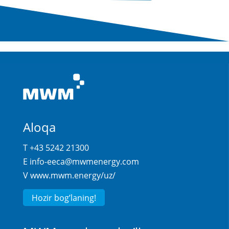
YUQORI SAMARADORLIK
Aloqa
T +43 5242 21300
E
info-eeca@mwmenergy.com
V
www.mwm.energy/uz/
Hozir bog’laning!