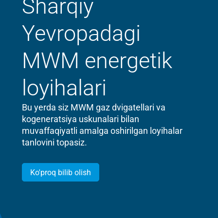
Sharqiy
Yevropadagi
MWM energetik
loyihalari
Bu yerda siz MWM gaz dvigatellari va
kogeneratsiya uskunalari bilan
muvaffaqiyatli amalga oshirilgan loyihalar
tanlovini topasiz.
Ko'proq bilib olish