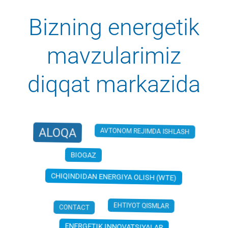
Bizning energetik
mavzularimiz
diqqat markazida
ALOQA
AVTONOM REJIMDA ISHLASH
BIOGAZ
CHP PLANT
CHIQINDIDAN ENERGIYA OLISH (WTE)
CONTACT
EHTIYOT QISMLAR