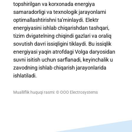
topshirilgan va korxonada energiya
samaradorligi va texnologik jarayonlarni
optimallashtirishni ta’minlaydi. Elektr
energiyasini ishlab chiqarishdan tashqari,
tizim dvigatelning chiqindi gazlari va oraliq
sovutish davri issiqligini tiklaydi. Bu issiqlik
energiyasi yaqin atrofdagi Volga daryosidan
suvni isitish uchun sarflanadi, keyinchalik u
zavodning ishlab chiqarish jarayonlarida
ishlatiladi.
Mualliflik huquqi rasmi: © ООО Electrosystems