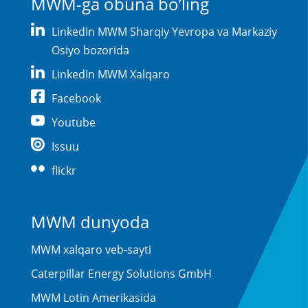
MWM-ga obuna bo’ling
LinkedIn MWM Sharqiy Yevropa va Markaziy
Osiyo bozorida
LinkedIn MWM Xalqaro
Facebook
Youtube
Issuu
flickr
MWM dunyoda
MWM xalqaro veb-sayti
Caterpillar Energy Solutions GmbH
MWM Lotin Amerikasida