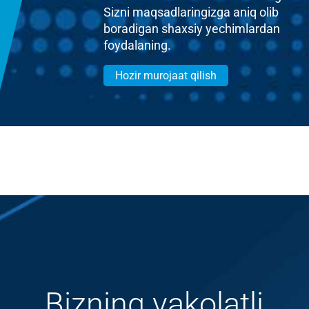
Sizni maqsadlaringizga aniq olib
boradigan shaxsiy yechimlardan
foydalaning.
Hozir murojaat qilish
Bizning vakolatli