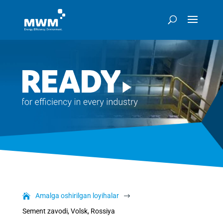
Amalga oshirilgan loyihalar
$
Sement zavodi, Volsk, Rossiya