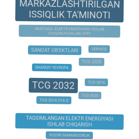
MARKAZLASHTIRILGAN
ISSIQLIK TA'MINOTI
MUSTAQIL ELEKTR ENERGIYASI ISHLAB
CHIQARUVCHILARI (IPP)
SERVICE
SANOAT OB'EKTLARI
TCG 2020
SHARQIY YEVROPA
TCG 2032
TCG 3016
TCG 3020
TCG 3016 V16 S
TAQSIMLANGAN ELEKTR ENERGIYASI
ISHLAB CHIQARISH