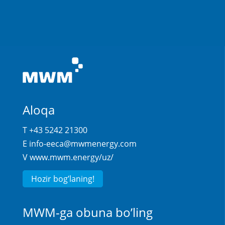
Aloqa
T +43 5242 21300
E
info-eeca@mwmenergy.com
V
www.mwm.energy/uz/
Hozir bog’laning!
MWM-ga obuna bo’ling