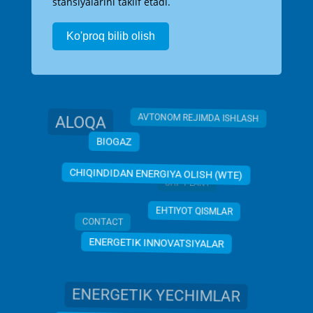
stansiyalarini taklif etadi.
Ko'proq bilib olish
ALOQA
AVTONOM REJIMDA ISHLASH
BIOGAZ
CHIQINDIDAN ENERGIYA OLISH (WTE)
CHP PLANT
EHTIYOT QISMLAR
CONTACT
ENERGETIK INNOVATSIYALAR
ENERGETIK YECHIMLAR