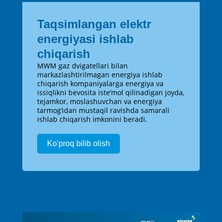
Taqsimlangan elektr
energiyasi ishlab
chiqarish
MWM gaz dvigatellari bilan
markazlashtirilmagan energiya ishlab
chiqarish kompaniyalarga energiya va
issiqlikni bevosita iste’mol qilinadigan joyda,
tejamkor, moslashuvchan va energiya
tarmog’idan mustaqil ravishda samarali
ishlab chiqarish imkonini beradi.
Ko'proq bilib olish