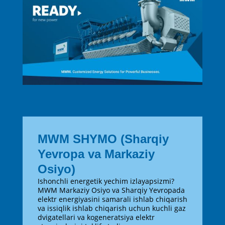
MWM SHYMO (Sharqiy
Yevropa va Markaziy
Osiyo)
Ishonchli energetik yechim izlayapsizmi?
MWM Markaziy Osiyo va Sharqiy Yevropada
elektr energiyasini samarali ishlab chiqarish
va issiqlik ishlab chiqarish uchun kuchli gaz
dvigatellari va kogeneratsiya elektr