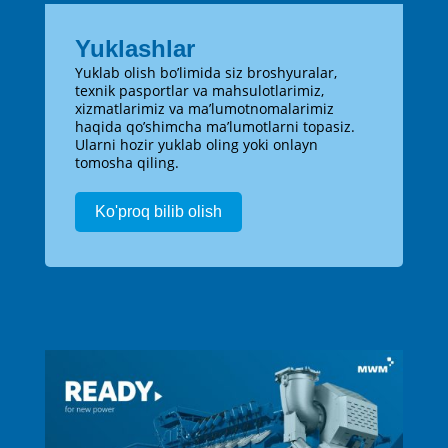
Yuklashlar
Yuklab olish bo’limida siz broshyuralar,
texnik pasportlar va mahsulotlarimiz,
xizmatlarimiz va ma’lumotnomalarimiz
haqida qo’shimcha ma’lumotlarni topasiz.
Ularni hozir yuklab oling yoki onlayn
tomosha qiling.
Ko'proq bilib olish