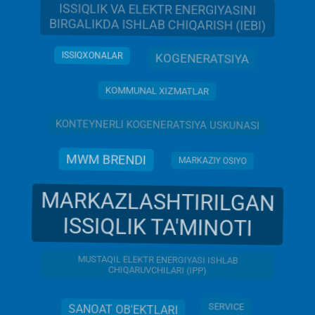
ISSIQLIK VA ELEKTR ENERGIYASINI
BIRGALIKDA ISHLAB CHIQARISH (IEBI)
ISSIQXONALAR
KOGENERATSIYA
KOMMUNAL XIZMATLAR
KONTEYNERLI KOGENERATSIYA USKUNASI
MWM BRENDI
MARKAZIY OSIYO
MARKAZLASHTIRILGAN
ISSIQLIK TA'MINOTI
MUSTAQIL ELEKTR ENERGIYASI ISHLAB
CHIQARUVCHILARI (IPP)
SERVICE
SANOAT OB'EKTLARI