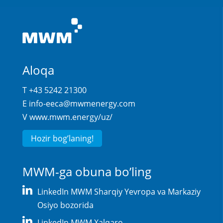
Aloqa
T +43 5242 21300
E
info-eeca@mwmenergy.com
V
www.mwm.energy/uz/
Hozir bog’laning!
MWM-ga obuna bo’ling
LinkedIn MWM Sharqiy Yevropa va Markaziy
Osiyo bozorida
LinkedIn MWM Xalqaro