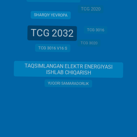
TCG 2020
SHARQIY YEVROPA
TCG 2032
TCG 3016
TCG 3020
TCG 3016 V16 S
TAQSIMLANGAN ELEKTR ENERGIYASI
ISHLAB CHIQARISH
YUQORI SAMARADORLIK