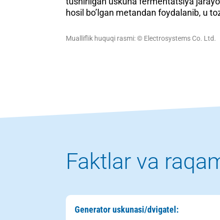
tushirilgan uskuna fermentatsiya jarayon
hosil bo’lgan metandan foydalanib, u toz
Mualliflik huquqi rasmi: © Electrosystems Co. Ltd.
Faktlar va raqa
Generator uskunasi/dvigatel: