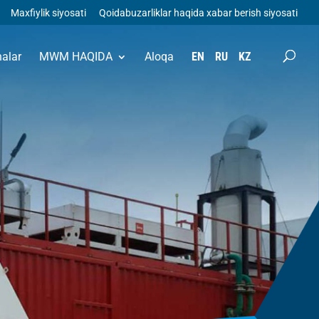
Maxfiylik siyosati
Qoidabuzarliklar haqida xabar berish siyosati
halar
MWM HAQIDA
Aloqa
EN
RU
KZ