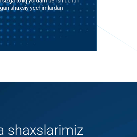
a sizga to'liq yordam berish uchun
digan shaxsiy yechimlardan
a shaxslarimiz