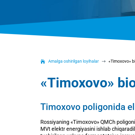
Amalga oshirilgan loyihalar
«Timoxovo» bi
$
«Timoxovo» bio
Timoxovo poligonida ele
Rossiyaning «Timoxovo» QMCh poligonid
MVt elektr energiyasini ishlab chiqaradil