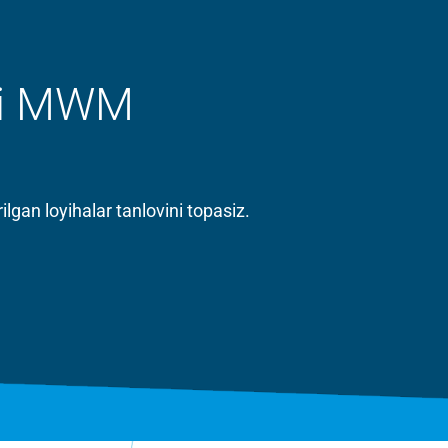
agi MWM
gan loyihalar tanlovini topasiz.