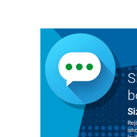
S
b
Si
Rej
isho