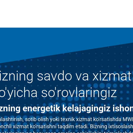
izning savdo va xizmat 
o'yicha so'rovlaringiz
zning energetik kelajagingiz ishon
alashtirish, sotib olish yoki texnik xizmat ko'rsatishda 
nchli xizmat ko'rsatishni taqdim etadi. Bizning ixtisoslas