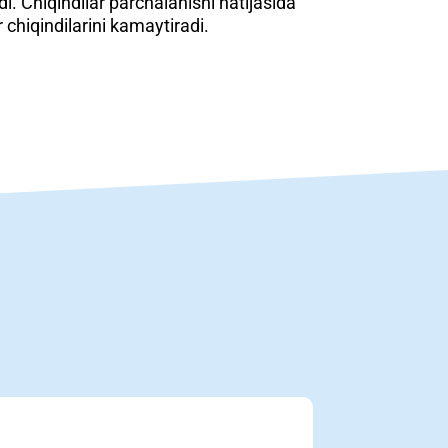
i. Chiqindilar parchalanishi natijasida
chiqindilarini kamaytiradi.