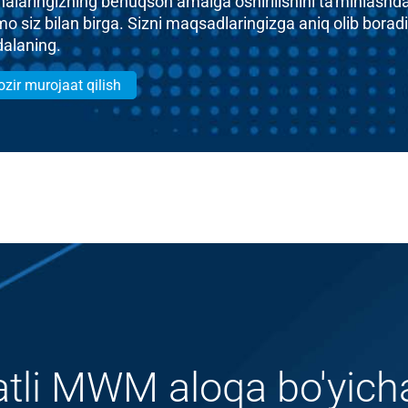
ihalaringizning benuqson amalga oshirilishini ta'minlashd
mo siz bilan birga. Sizni maqsadlaringizga aniq olib bora
dalaning.
zir murojaat qilish
atli MWM aloqa bo'yich