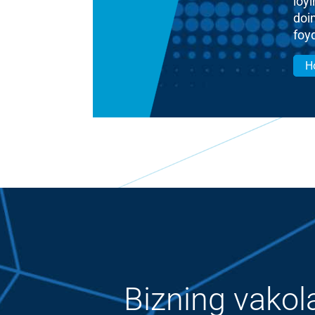
loy
doi
foy
Ho
Bizning vakol