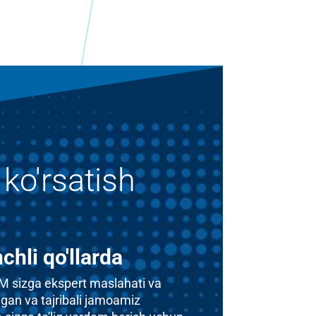
ko'rsatish
chli qo'llarda
MWM sizga ekspert maslahati va
hgan va tajribali jamoamiz