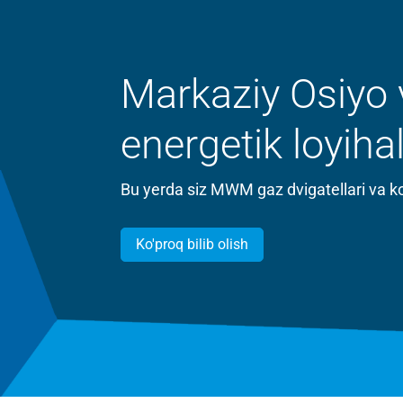
Markaziy Osiyo
energetik loyihal
Bu yerda siz MWM gaz dvigatellari va ko
Ko'proq bilib olish