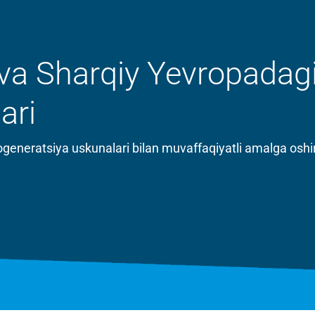
 va Sharqiy Yevropad
ari
generatsiya uskunalari bilan muvaffaqiyatli amalga oshiril