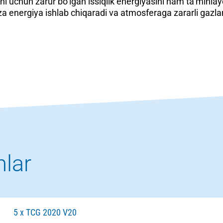
i uchun zarur bo’lgan issiqlik energiyasini ham ta’minlayd
a energiya ishlab chiqaradi va atmosferaga zararli gazlar 
mlar
5 x TCG 2020 V20