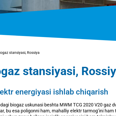
ogaz stansiyasi, Rossiya
gaz stansiyasi, Rossi
ktr energiyasi ishlab chiqarish
agi biogaz uskunasi beshta MWM TCG 2020 V20 gaz dvigat
ar, bu esa poligonni ham, mahalliy elektr tarmog’ini ham t