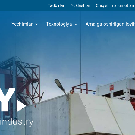
Tadbirlari
Yuklashlar
Chiqish ma’lumotlari
Yechimlar
Texnologiya
Amalga oshirilgan loyi