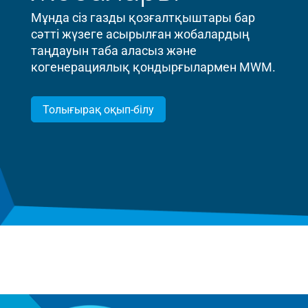
Мұнда сіз газды қозғалтқыштары бар
сәтті жүзеге асырылған жобалардың
таңдауын таба аласыз және
когенерациялық қондырғылармен MWM.
Толығырақ оқып-білу