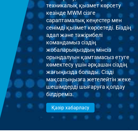
техникалық қызмет көрсету
кезінде MWM сізге
сараптамалық кеңестер мен
сенімді қызмет көрсетеді. Біздің
адал және тәжірибелі
командамыз сіздің
жобаларыңыздың мінсіз
орындалуын қамтамасыз етуге
көмектесу үшін әрқашан сіздің
жағыңызда болады. Сізді
мақсатыңызға жетелейтін жеке
шешімдерді шығаруға қолдау
білдіреміз.
Қазір хабарласу