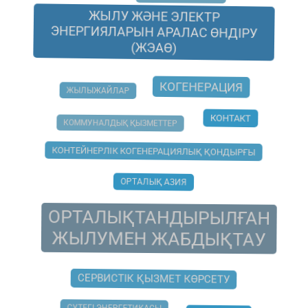
ЖЫЛУ ЖӘНЕ ЭЛЕКТР
ЭНЕРГИЯЛАРЫН АРАЛАС ӨНДІРУ
(ЖЭАӨ)
КОГЕНЕРАЦИЯ
ЖЫЛЫЖАЙЛАР
КОНТАКТ
КОММУНАЛДЫҚ ҚЫЗМЕТТЕР
КОНТЕЙНЕРЛІК КОГЕНЕРАЦИЯЛЫҚ ҚОНДЫРҒЫ
ОРТАЛЫҚ АЗИЯ
ОРТАЛЫҚТАНДЫРЫЛҒАН
ЖЫЛУМЕН ЖАБДЫҚТАУ
СЕРВИСТІК ҚЫЗМЕТ КӨРСЕТУ