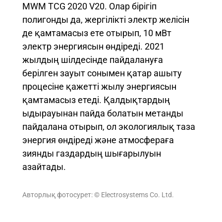
MWM TCG 2020 V20. Олар бірігіп
полигонды да, жергілікті электр желісін
де қамтамасыз ете отырып, 10 мВт
электр энергиясын өндіреді. 2021
жылдың шілдесінде пайдалануға
берілген зауыт сонымен қатар ашыту
процесіне қажетті жылу энергиясын
қамтамасыз етеді. Қалдықтардың
ыдырауынан пайда болатын метанды
пайдалана отырып, ол экологиялық таза
энергия өндіреді және атмосфераға
зиянды газдардың шығарылуын
азайтады.
Авторлық фотосурет: © Electrosystems Co. Ltd.