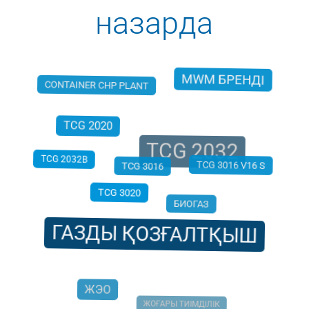
назарда
MWM БРЕНДІ
CONTAINER CHP PLANT
TCG 2020
TCG 2032
TCG 3016
TCG 2032B
TCG 3016 V16 S
TCG 3020
БИОГАЗ
ГАЗДЫ ҚОЗҒАЛТҚЫШ
ЖЭО
ЖОҒАРЫ ТИІМДІЛІК