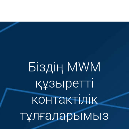
Біздің MWM
құзыретті
контактілік
тұлғаларымыз