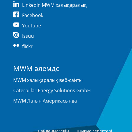
LinkedIn MWM халықаралық
Facebook
Youtube
Issuu
flickr
MWM әлемде
MWM халықаралық веб-сайты
Caterpillar Energy Solutions GmbH
MWM Латын Америкасында
Байланыс үшін
Шығыс деректері