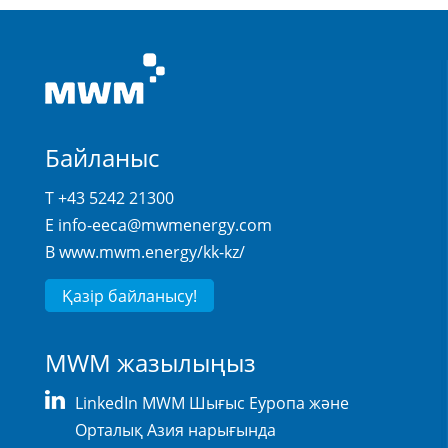
Байланыс
T +43 5242 21300
E
info-eeca@mwmenergy.com
В
www.mwm.energy/kk-kz/
Қазір байланысу!
MWM жазылыңыз
LinkedIn MWM Шығыс Еуропа және
Орталық Азия нарығында