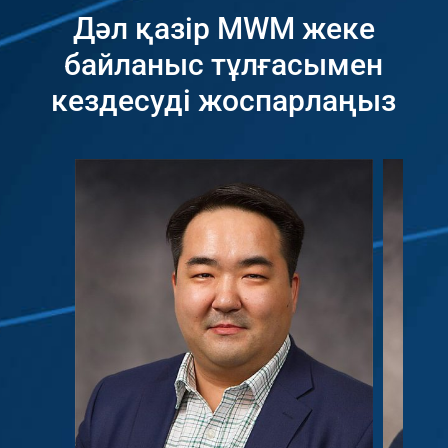
Дәл қазір MWM жеке
байланыс тұлғасымен
кездесуді жоспарлаңыз