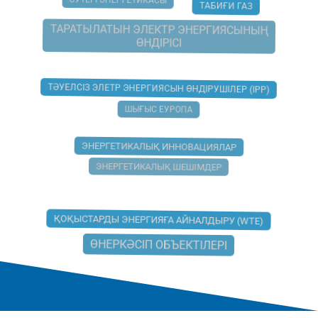
СУТЕГІ ЭНЕРГЕТИКАСЫ
ТАБИҒИ ГАЗ
ТАРАТЫЛАТЫН ЭЛЕКТР ЭНЕРГИЯСЫНЫҢ
ӨНДІРІСІ
ТӘУЕЛСІЗ ЭЛЕТР ЭНЕРГИЯСЫН ӨНДІРУШІЛЕР (IPP)
ШЫҒЫС ЕУРОПА
ЭНЕРГЕТИКАЛЫҚ ИННОВАЦИЯЛАР
ЭНЕРГЕТИКАЛЫҚ ШЕШІМДЕР
ҚОҚЫСТАРДЫ ЭНЕРГИЯҒА АЙНАЛДЫРУ (WTE)
ӨНЕРКӘСІП ОБЪЕКТІЛЕРІ