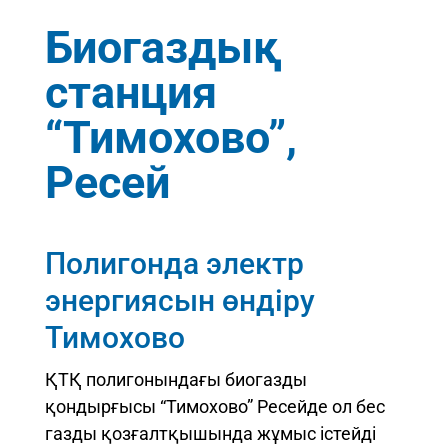
Биогаздық
станция
“Тимохово”,
Ресей
Полигонда электр
энергиясын өндіру
Тимохово
ҚТҚ полигонындағы биогазды
қондырғысы “Тимохово” Ресейде ол бес
газды қозғалтқышында жұмыс істейді