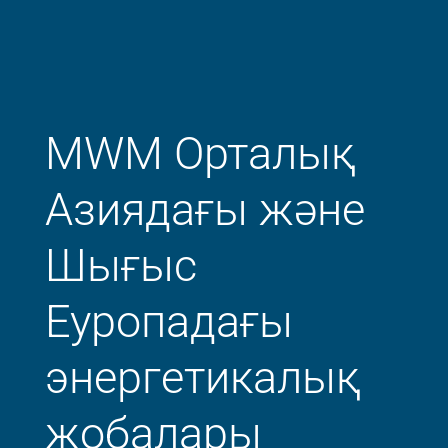
MWM Орталық
Азиядағы және
Шығыс
Еуропадағы
энергетикалық
жобалары