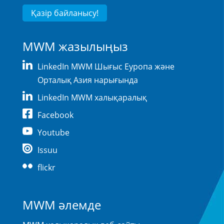
Қазір байланысу!
MWM жазылыңыз
LinkedIn MWM Шығыс Еуропа және
Орталық Азия нарығында
LinkedIn MWM халықаралық
Facebook
Youtube
Issuu
flickr
MWM әлемде