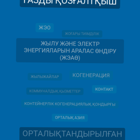
ГАЗДЫ ҚОЗҒАЛТҚЫШ
ЖЭО
ЖОҒАРЫ ТИІМДІЛІК
ЖЫЛУ ЖӘНЕ ЭЛЕКТР
ЭНЕРГИЯЛАРЫН АРАЛАС ӨНДІРУ
(ЖЭАӨ)
КОГЕНЕРАЦИЯ
ЖЫЛЫЖАЙЛАР
КОНТАКТ
КОММУНАЛДЫҚ ҚЫЗМЕТТЕР
КОНТЕЙНЕРЛІК КОГЕНЕРАЦИЯЛЫҚ ҚОНДЫРҒЫ
ОРТАЛЫҚ АЗИЯ
ОРТАЛЫҚТАНДЫРЫЛҒАН