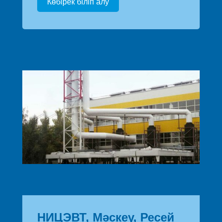
Көбірек біліп алу
НИЦЭВТ, Мәскеу, Ресей