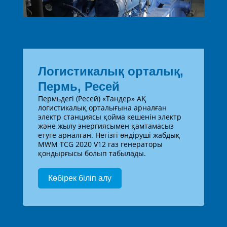
Логистикалық орталық,
Пермь, Ресей
Пермьдегі (Ресей) «Тандер» АҚ
логистикалық орталығына арналған
электр станциясы қойма кешенін электр
және жылу энергиясымен қамтамасыз
етуге арналған. Негізгі өндіруші жабдық
MWM TCG 2020 V12 газ генераторы
қондырғысы болып табылады.
Көбірек біліп алу