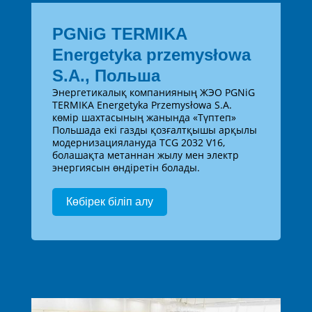
PGNiG TERMIKA
Energetyka przemysłowa
S.A., Польша
Энергетикалық компанияның ЖЭО PGNiG
TERMIKA Energetyka Przemysłowa S.A.
көмір шахтасының жанында «Түптеп»
Польшада екі газды қозғалтқышы арқылы
модернизациялануда TCG 2032 V16,
болашақта метаннан жылу мен электр
энергиясын өндіретін болады.
Көбірек біліп алу