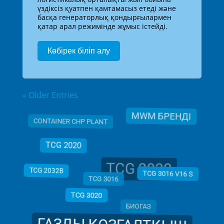
үздіксіз қуатпен қамтамасыз етеді және
басқа генераторлық қондырғылармен
қатар арал режимінде жұмыс істейді.
Көбірек біліп алу
« Older Entries
MWM БРЕНДІ
CONTAINER CHP PLANT
TCG 2020
TCG 2032
TCG 2032B
TCG 3016
TCG 3016 V16 S
TCG 3020
БИОГАЗ