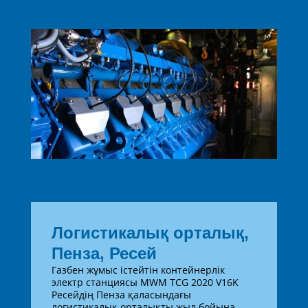
Логистикалық орталық,
Пенза, Ресей
Газбен жұмыс істейтін контейнерлік
электр станциясы MWM TCG 2020 V16K
Ресейдің Пенза қаласындағы
логистикалық орталықты жыл бойына