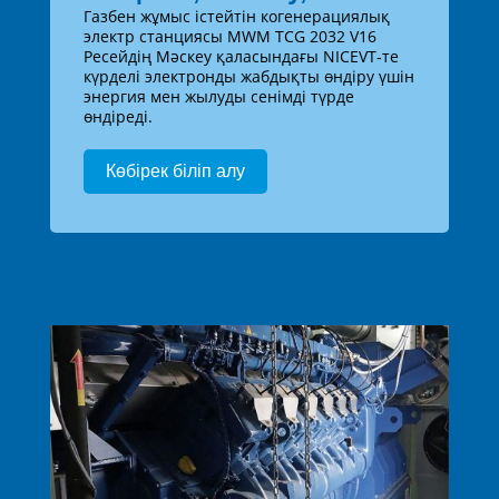
Газбен жұмыс істейтін когенерациялық
электр станциясы MWM TCG 2032 V16
Ресейдің Мәскеу қаласындағы NICEVT-те
күрделі электронды жабдықты өндіру үшін
энергия мен жылуды сенімді түрде
өндіреді.
Көбірек біліп алу