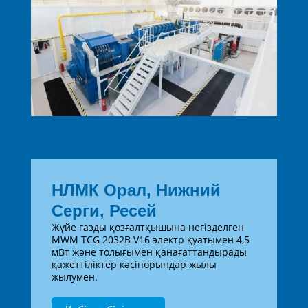
НЛМК Орал, Нижний
Серги, Ресей
Жүйе газды қозғалтқышына негізделген
MWM TCG 2032B V16 электр қуатымен 4,5
мВт және толығымен қанағаттандырады
қажеттіліктер кәсіпорындар жылы
жылумен.