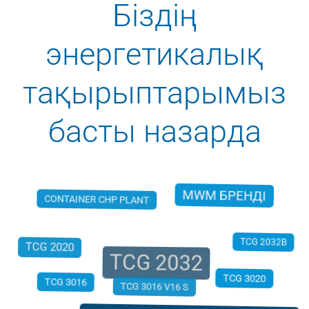
Біздің
энергетикалық
тақырыптарымыз
басты назарда
MWM БРЕНДІ
CONTAINER CHP PLANT
TCG 2032
TCG 2032B
TCG 2020
TCG 3016
TCG 3020
TCG 3016 V16 S