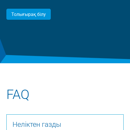
Толығырақ білу
FAQ
Неліктен газды