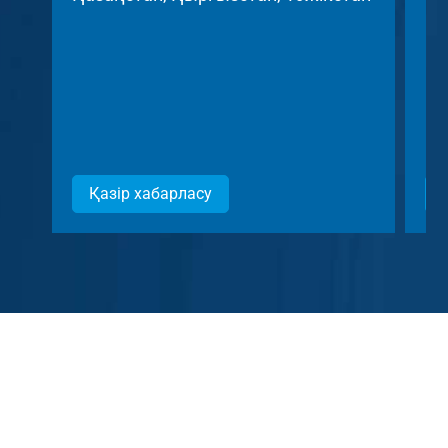
Че
Ре
Қазір хабарласу