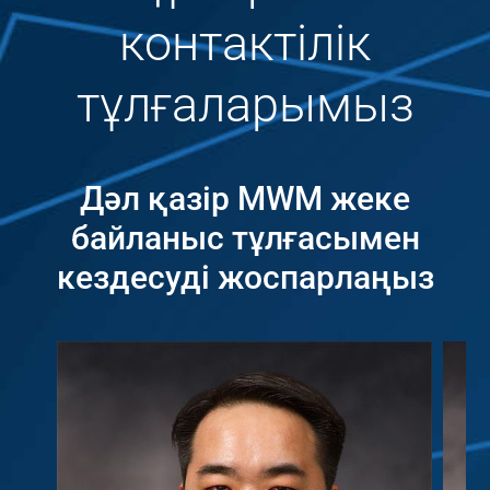
контактілік
тұлғаларымыз
Дәл қазір MWM жеке
байланыс тұлғасымен
кездесуді жоспарлаңыз