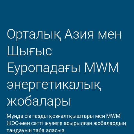
Орталық Азия мен
Шығыс
Еуропадағы MWM
энергетикалық
жобалары
Мұнда сіз газды қозғалтқыштары мен MWM
ЖЭО-мен сәтті жүзеге асырылған жобалардың
таңдауын таба аласыз.