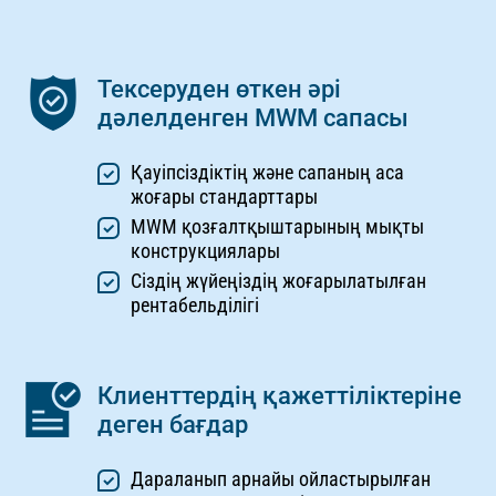
Тексеруден өткен әрі
дәлелденген MWM сапасы
Қауіпсіздіктің және сапаның аса
жоғары стандарттары
MWM қозғалтқыштарының мықты
конструкциялары
Сіздің жүйеңіздің жоғарылатылған
рентабельділігі
Клиенттердің қажеттіліктеріне
деген бағдар
Дараланып арнайы ойластырылған