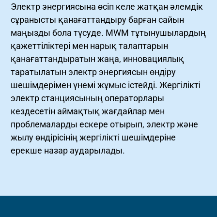
Электр энергиясына өсіп келе жатқан әлемдік
сұранысты қанағаттандыру барған сайын
маңызды бола түсуде. MWM тұтынушылардың
қажеттіліктері мен нарық талаптарын
қанағаттандыратын жаңа, инновациялық
таратылатын электр энергиясын өндіру
шешімдерімен үнемі жұмыс істейді. Жергілікті
электр станциясының операторлары
кездесетін аймақтық жағдайлар мен
проблемаларды ескере отырып, электр және
жылу өндірісінің жергілікті шешімдеріне
ерекше назар аударылады.