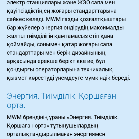
электр станциялары және ЖЭО сапа мен
қауіпсіздіктің ең жоғары стандарттарына
сәйкес келеді. MWM газды қозғалтқыштары
бар жүйелер энергия өндірудің максималды
жалпы тиімділігін қамтамасыз етіп қана
қоймайды, сонымен қатар жоғары сапа
стандарттары мен берік дизайнының
арқасында ерекше беріктікке ие, бұл
қондырғы операторларына техникалық
қызмет көрсетуді үнемдеуге мүмкіндік береді.
Энергия. Тиімділік. Қоршаған
орта.
MWM брендінің ұраны «Энергия. Тиімділік.
Қоршаған орта» тұтынушылардың
орталықтандырылмаған энергиямен