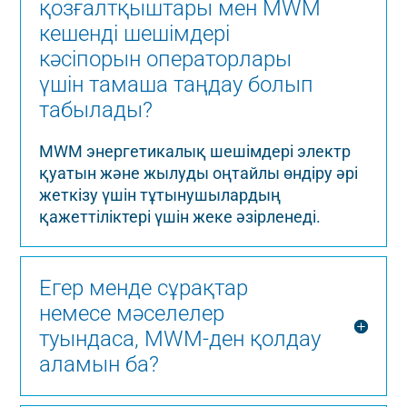
қозғалтқыштары мен MWM
кешенді шешімдері
кәсіпорын операторлары
үшін тамаша таңдау болып
табылады?
MWM энергетикалық шешімдері электр
қуатын және жылуды оңтайлы өндіру әрі
жеткізу үшін тұтынушылардың
қажеттіліктері үшін жеке әзірленеді.
Егер менде сұрақтар
немесе мәселелер
туындаса, MWM-ден қолдау
аламын ба?