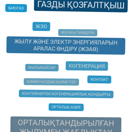
ГАЗДЫ ҚОЗҒАЛТҚЫШ
БИОГАЗ
ЖЭО
ЖОҒАРЫ ТИІМДІЛІК
ЖЫЛУ ЖӘНЕ ЭЛЕКТР ЭНЕРГИЯЛАРЫН
АРАЛАС ӨНДІРУ (ЖЭАӨ)
КОГЕНЕРАЦИЯ
ЖЫЛЫЖАЙЛАР
КОНТАКТ
КОММУНАЛДЫҚ ҚЫЗМЕТТЕР
КОНТЕЙНЕРЛІК КОГЕНЕРАЦИЯЛЫҚ ҚОНДЫРҒЫ
ОРТАЛЫҚ АЗИЯ
ОРТАЛЫҚТАНДЫРЫЛҒАН