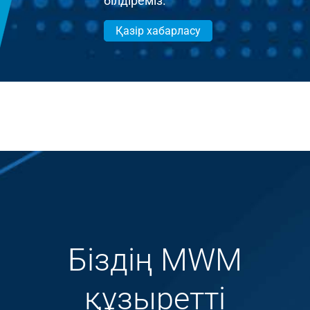
білдіреміз.
Қазір хабарласу
Біздің MWM
құзыретті