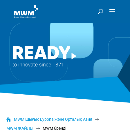
MWM Шығыс Еуропа және Орталық Азия
$
MWM ЖАЙЛЫ
MWM бренді
$