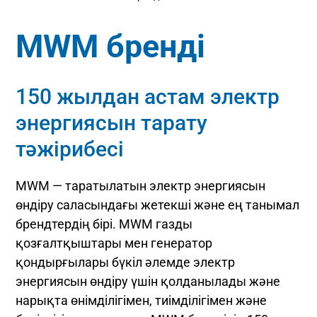
MWM бренді
150 жылдан астам электр
энергиясын тарату
тәжірибесі
MWM — таратылатын электр энергиясын
өндіру саласындағы жетекші және ең танымал
брендтердің бірі. MWM газды
қозғалтқыштары мен генератор
қондырғылары бүкіл әлемде электр
энергиясын өндіру үшін қолданылады және
нарықта өнімділігімен, тиімділігімен және