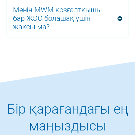
Менің MWM қозғалтқышы
бар ЖЭО болашақ үшін
жақсы ма?
Бір қарағандағы ең
маңыздысы