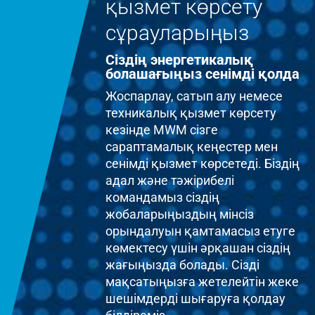
қызмет көрсету
сұрауларыңыз
Сіздің энергетикалық
болашағыңыз сенімді қолда
Жоспарлау, сатып алу немесе
техникалық қызмет көрсету
кезінде MWM сізге
сараптамалық кеңестер мен
сенімді қызмет көрсетеді. Біздің
адал және тәжірибелі
командамыз сіздің
жобаларыңыздың мінсіз
орындалуын қамтамасыз етуге
көмектесу үшін әрқашан сіздің
жағыңызда болады. Сізді
мақсатыңызға жетелейтін жеке
шешімдерді шығаруға қолдау