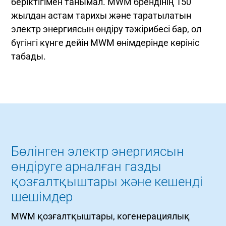
беріктігімен танымал. MWM брендінің 150
жылдан астам тарихы және таратылатын
электр энергиясын өндіру тәжірибесі бар, ол
бүгінгі күнге дейін MWM өнімдерінде көрініс
табады.
Бөлінген электр энергиясын
өндіруге арналған газды
қозғалтқыштары және кешенді
шешімдер
MWM қозғалтқыштары, когенерациялық