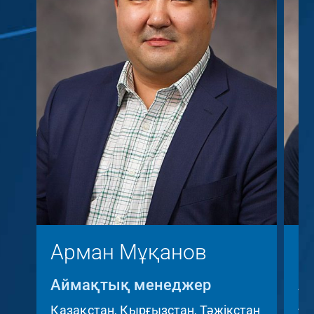
Арман Мұқанов
К
Аймақтық менеджер
А
A
Қазақстан, Қырғызстан, Тәжікстан