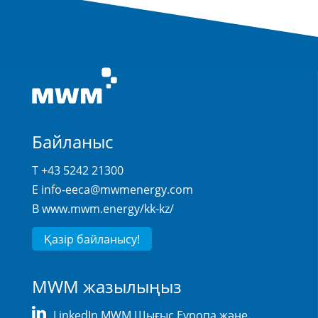
Байланыс
T +43 5242 21300
E
info-eeca@mwmenergy.com
В
www.mwm.energy/kk-kz/
Қазір байланысу!
MWM жазылыңыз
LinkedIn MWM Шығыс Еуропа және