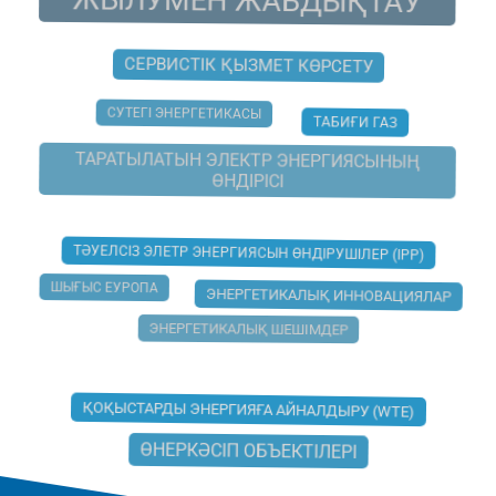
ЖЫЛУМЕН ЖАБДЫҚТАУ
СЕРВИСТІК ҚЫЗМЕТ КӨРСЕТУ
СУТЕГІ ЭНЕРГЕТИКАСЫ
ТАБИҒИ ГАЗ
ТАРАТЫЛАТЫН ЭЛЕКТР ЭНЕРГИЯСЫНЫҢ
ӨНДІРІСІ
ТӘУЕЛСІЗ ЭЛЕТР ЭНЕРГИЯСЫН ӨНДІРУШІЛЕР (IPP)
ШЫҒЫС ЕУРОПА
ЭНЕРГЕТИКАЛЫҚ ИННОВАЦИЯЛАР
ЭНЕРГЕТИКАЛЫҚ ШЕШІМДЕР
ҚОҚЫСТАРДЫ ЭНЕРГИЯҒА АЙНАЛДЫРУ (WTE)
ӨНЕРКӘСІП ОБЪЕКТІЛЕРІ