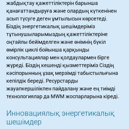
жабдықтау қажеттіліктерін барынша
қанағаттандыруға және олардың күткенінен
асып түсуге деген ұмтылысын көрсетеді.
Біздің энергетикалық шешімдеріміз
тұтынушыларымыздың қажеттіліктеріне
оңтайлы бейімделген және өнімнің бүкіл
өмірлік циклі бойынша қарқынды
консультациялар мен қолдаулармен бірге
жүреді. Біздің кешенді қызметтеріміз Сіздің
кәсіпорынның ұзақ мерзімді табыстылығына
кепілдік береді. Ресурстарды
жауапкершілікпен пайдалану және ең тиімді
технологиялар да MWM жоспарларына кіреді.
Инновациялық энергетикалық
шешімдер