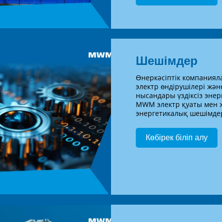
Шешімдер
Өнеркәсіптік компанияла
электр өндірушілері ж
нысандары үздіксіз энер
MWM электр қуаты мен ж
энергетикалық шешімдер
Көбірек біліп алу