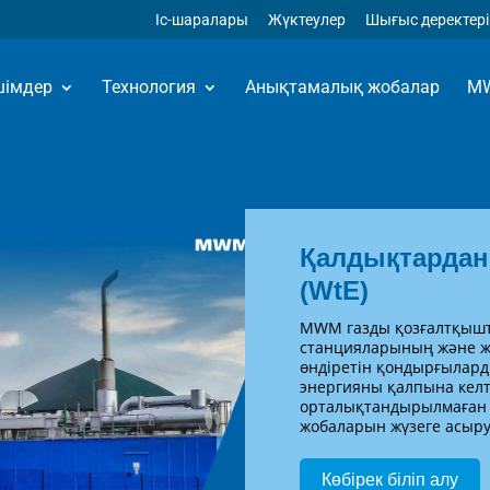
Iс-шаралары
Жүктеулер
Шығыс деректері
імдер
Технология
Анықтамалық жобалар
M
Қалдықтардан
(WtE)
MWM газды қозғалтқышт
станцияларының және ж
өндіретін қондырғылард
энергияны қалпына келт
орталықтандырылмаған 
жобаларын жүзеге асыру
Көбірек біліп алу