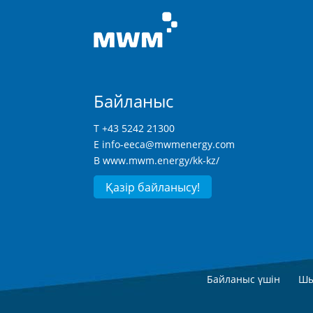
Байланыс
T +43 5242 21300
E
info-eeca@mwmenergy.com
В
www.mwm.energy/kk-kz/
Қазір байланысу!
Байланыс үшін
Шы