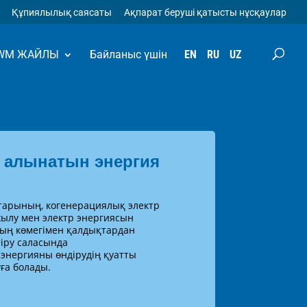
Құпиялылық саясаты
Ақпарат беруші қатысты нұсқаулар
WM ЖАЙЛЫ
Байланыс үшін
EN
RU
UZ
 алынатын энергия
арының, когенерациялық электр
ылу мен электр энергиясын
ың көмегімен қалдықтардан
іру саласында
энергияны өндірудің қуатты
ға болады.