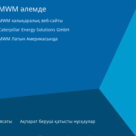
MWM әлемде
MWM халықаралық веб-сайты
Caterpillar Energy Solutions GmbH
MWM Латын Америкасында
ясаты
Ақпарат беруші қатысты нұсқаулар