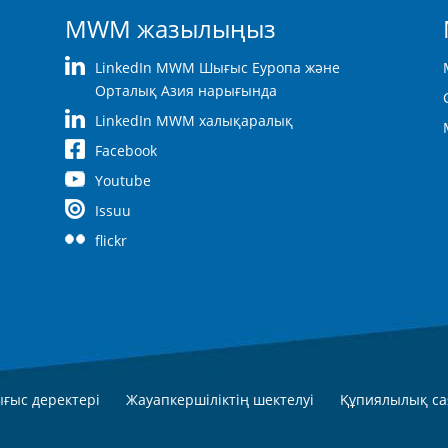
MWM жазылыңыз
LinkedIn MWM Шығыс Еуропа және
Орталық Азия нарығында
LinkedIn MWM халықаралық
Facebook
Youtube
Issuu
flickr
ғыс деректері
Жауапкершіліктің шектелуі
Құпиялылық са