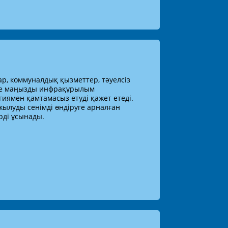
р, коммуналдық қызметтер, тәуелсіз
әне маңызды инфрақұрылым
гиямен қамтамасыз етуді қажет етеді.
ылуды сенімді өндіруге арналған
ді ұсынады.