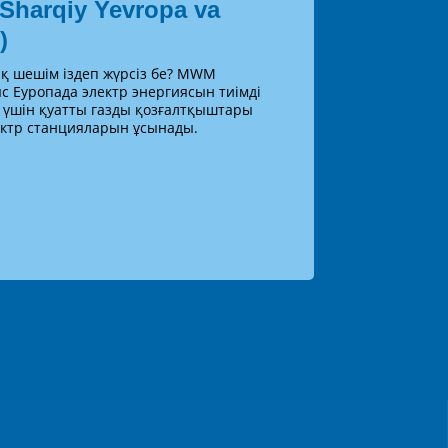
harqiy Yevropa va
)
ық шешім іздеп жүрсіз бе? MWM
 Еуропада электр энергиясын тиімді
у үшін қуатты газды қозғалтқыштары
ектр станцияларын ұсынады.