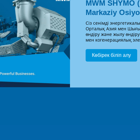
MWM SHYMO (S
Markaziy Osiyo
Сіз сенімді энергетикал
Орталық Азия мен Шығыс
өндіру және жылу өндір
мен когенерациялық эл
Көбірек біліп алу