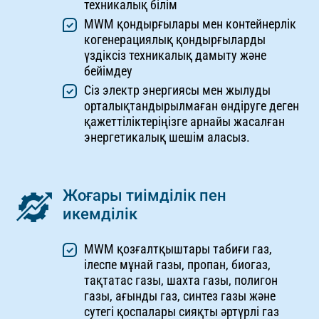
техникалық білім
MWM қондырғылары мен контейнерлік
когенерациялық қондырғыларды
үздіксіз техникалық дамыту және
бейімдеу
Сіз электр энергиясы мен жылуды
орталықтандырылмаған өндіруге деген
қажеттіліктеріңізге арнайы жасалған
энергетикалық шешім аласыз.
Жоғары тиімділік пен
икемділік
MWM қозғалтқыштары табиғи газ,
ілеспе мұнай газы, пропан, биогаз,
тақтатас газы, шахта газы, полигон
газы, ағынды газ, синтез газы және
сутегі қоспалары сияқты әртүрлі газ