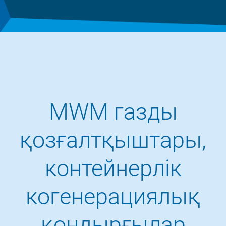
MWM газды
қозғалтқыштары,
контейнерлік
когенерациялық
қондырғылар