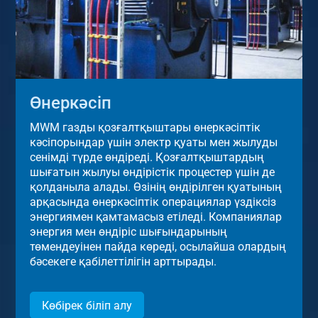
Өнеркәсіп
MWM газды қозғалтқыштары өнеркәсіптік
кәсіпорындар үшін электр қуаты мен жылуды
сенімді түрде өндіреді. Қозғалтқыштардың
шығатын жылуы өндірістік процестер үшін де
қолданыла алады. Өзінің өндірілген қуатының
арқасында өнеркәсіптік операциялар үздіксіз
энергиямен қамтамасыз етіледі. Компаниялар
энергия мен өндіріс шығындарының
төмендеуінен пайда көреді, осылайша олардың
бәсекеге қабілеттілігін арттырады.
Көбірек біліп алу