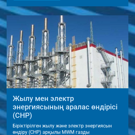
Жылу мен электр
энергиясының аралас өндірісі
(CHP)
Біріктірілген жылу және электр энергиясын
өндіру (CHP) арқылы MWM газды