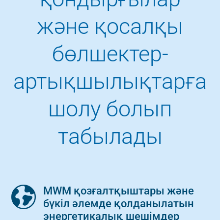
және қосалқы
бөлшектер-
артықшылықтарға
шолу болып
табылады
MWM қозғалтқыштары және
бүкіл әлемде қолданылатын
энергетикалық шешімдер