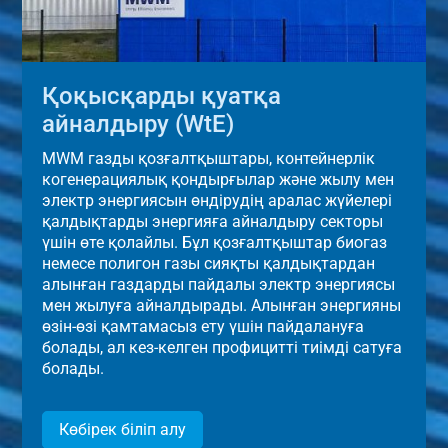
Қоқысқарды қуатқа
айналдыру (WtE)
MWM газды қозғалтқыштары, контейнерлік
когенерациялық қондырғылар және жылу мен
электр энергиясын өндірудің аралас жүйелері
қалдықтарды энергияға айналдыру секторы
үшін өте қолайлы. Бұл қозғалтқыштар биогаз
немесе полигон газы сияқты қалдықтардан
алынған газдарды пайдалы электр энергиясы
мен жылуға айналдырады. Алынған энергияны
өзін-өзі қамтамасыз ету үшін пайдалануға
болады, ал кез-келген профицитті тиімді сатуға
болады.
Көбірек біліп алу