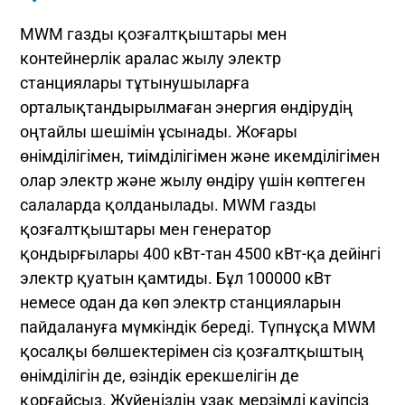
MWM газды қозғалтқыштары мен
контейнерлік аралас жылу электр
станциялары тұтынушыларға
орталықтандырылмаған энергия өндірудің
оңтайлы шешімін ұсынады. Жоғары
өнімділігімен, тиімділігімен және икемділігімен
олар электр және жылу өндіру үшін көптеген
салаларда қолданылады. MWM газды
қозғалтқыштары мен генератор
қондырғылары 400 кВт-тан 4500 кВт-қа дейінгі
электр қуатын қамтиды. Бұл 100000 кВт
немесе одан да көп электр станцияларын
пайдалануға мүмкіндік береді. Түпнұсқа MWM
қосалқы бөлшектерімен сіз қозғалтқыштың
өнімділігін де, өзіндік ерекшелігін де
қорғайсыз. Жүйеңіздің ұзақ мерзімді қауіпсіз