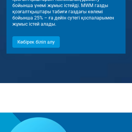
бойынша үнемі жұмыс істейді. MWM газды
қозғалтқыштары табиғи газдағы көлемі
бойынша 25% – ға дейін сутегі қоспаларымен
жұмыс істей алады.
Көбірек біліп алу