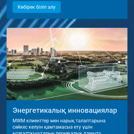
Көбірек біліп алу
Энергетикалық инновациялар
MWM клиенттер мен нарық талаптарына
сәйкес келуін қамтамасыз ету үшін
қозғалтқыштарын техникалық дамыту