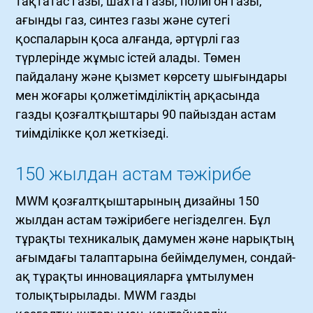
тақтатас газы, шахта газы, полигон газы,
ағынды газ, синтез газы және сутегі
қоспаларын қоса алғанда, әртүрлі газ
түрлерінде жұмыс істей алады. Төмен
пайдалану және қызмет көрсету шығындары
мен жоғары қолжетімділіктің арқасында
газды қозғалтқыштары 90 пайыздан астам
тиімділікке қол жеткізеді.
150 жылдан астам тәжірибе
MWM қозғалтқыштарының дизайны 150
жылдан астам тәжірибеге негізделген. Бұл
тұрақты техникалық дамумен және нарықтың
ағымдағы талаптарына бейімделумен, сондай-
ақ тұрақты инновацияларға ұмтылумен
толықтырылады. MWM газды