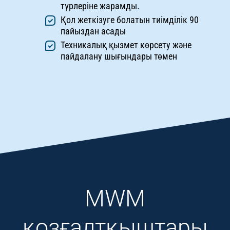
түрлеріне жарамды.
Қол жеткізуге болатын тиімділік 90
пайыздан асады
Техникалық қызмет көрсету және
пайдалану шығындары төмен
MWM
қозғалтқыштары