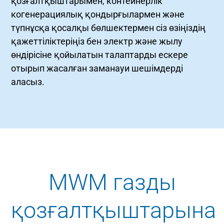
қозғалтқыштарымен, контейнерлік
когенерациялық қондырғылармен және
түпнұсқа қосалқы бөлшектермен сіз өзіңіздің
қажеттіліктеріңіз бен электр және жылу
өндірісіне қойылатын талаптарды ескере
отырып жасалған заманауи шешімдерді
аласыз.
MWM газды
қозғалтқыштарына