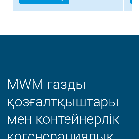
MWM газды
қозғалтқыштары
мен контейнерлік
когенерациялық