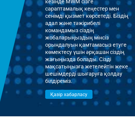
кезінде MWM сізге
сараптамалық кеңестер мен
сенімді қызмет көрсетеді. Біздің
адал және тәжірибелі
командамыз сіздің
жобаларыңыздың мінсіз
орындалуын қамтамасыз етуге
көмектесу үшін әрқашан сіздің
жағыңызда болады. Сізді
мақсатыңызға жетелейтін жеке
шешімдерді шығаруға қолдау
білдіреміз.
Қазір хабарласу