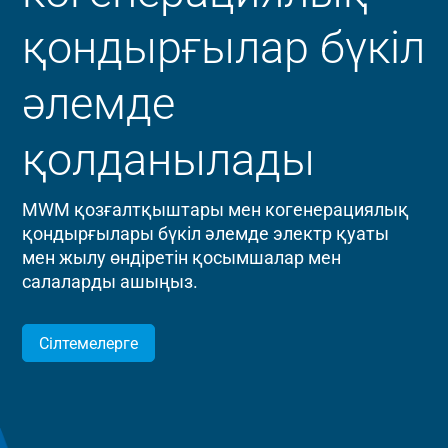
қондырғылар бүкіл
әлемде
қолданылады
MWM қозғалтқыштары мен когенерациялық
қондырғылары бүкіл әлемде электр қуаты
мен жылу өндіретін қосымшалар мен
салаларды ашыңыз.
Сілтемелерге