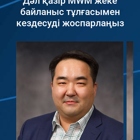
Дәл қазір MWM жеке
байланыс тұлғасымен
кездесуді жоспарлаңыз