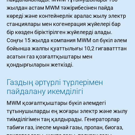
жылдан астам MWM тәжірибесінен пайда
көреді және контейнерлік аралас жылу электр
станциялары мен когенерация жүйелері бар
бір көзден біріктірілген жүйелерді алады.
Соңғы 15 жылда компания MWM ол бүкіл әлем
бойынша жалпы қуаттылығы 10,2 гигаватттан
асатын газ қозғалтқыштары мен
қондырғыларын жеткізді.
Газдың әртүрлі түрлерімен
пайдалану икемділігі
MWM қозғалтқыштары бүкіл әлемдегі
тұтынушыларды ең жоғары электр және жылу
тиімділігімен таң қалдырады. Генераторлар
табиғи газ, ілеспе мұнай газы, пропан, биогаз,