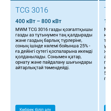
TCG 3016
T
400 кВт – 800 кВт
1 
MWM TCG 3016 газды қозғалтқышы
MWM
газды аз тұтынумен таң қалдырады
кл
және газдың барлық түрлеріне,
ты
соның ішінде көлемі бойынша 25% -
ұс
ға дейінгі сутегі қоспаларына икемді
жо
қолданылады. Сонымен қатар,
ала
орнату және пайдалану шығындары
пен
айтарлықтай төмендейді.
қам
50 
га
Көбірек біліп алу
К