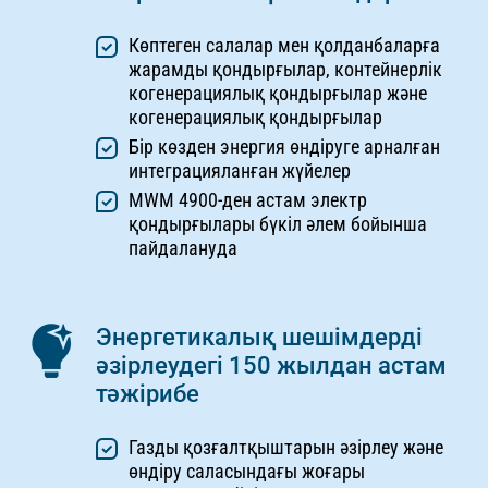
Көптеген салалар мен қолданбаларға
жарамды қондырғылар, контейнерлік
когенерациялық қондырғылар және
когенерациялық қондырғылар
Бір көзден энергия өндіруге арналған
интеграцияланған жүйелер
MWM 4900-ден астам электр
қондырғылары бүкіл әлем бойынша
пайдалануда
Энергетикалық шешімдерді
әзірлеудегі 150 жылдан астам
тәжірибе
Газды қозғалтқыштарын әзірлеу және
өндіру саласындағы жоғары