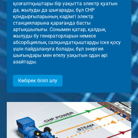
қозғалтқыштары бір уақытта электр қуатын
да, жылуды да шығарады, бұл CHP
қондырғыларының кәдімгі электр
станцияларына қарағанда басты
артықшылығы. Сонымен қатар, қалдық
жылуды бу генераторларын немесе
абсорбциялық салқындатқыштарды іске қосу
үшін пайдалануға болады, бұл энергия
шығындары мен өтелу уақытын одан әрі
азайтады.
Көбірек біліп алу