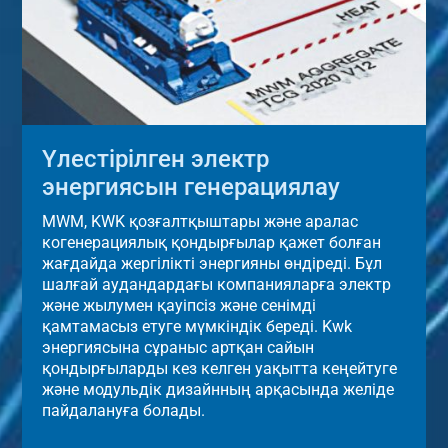
Үлестірілген электр
энергиясын генерациялау
MWM, KWK қозғалтқыштары және аралас
когенерациялық қондырғылар қажет болған
жағдайда жергілікті энергияны өндіреді. Бұл
шалғай аудандардағы компанияларға электр
және жылумен қауіпсіз және сенімді
қамтамасыз етуге мүмкіндік береді. Kwk
энергиясына сұраныс артқан сайын
қондырғыларды кез келген уақытта кеңейтуге
және модульдік дизайнның арқасында желіде
пайдалануға болады.