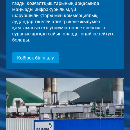
газды қозғалтқыштарының арқасында
маңызды инфрақұрылым, үй
шаруашылықтары мен коммерциялық
аудандар тікелей электр және жылумен
қамтамасыз етілуі мүмкін және энергияға
сұраныс артқан сайын оларды оңай кеңейтуге
болады.
Көбірек біліп алу