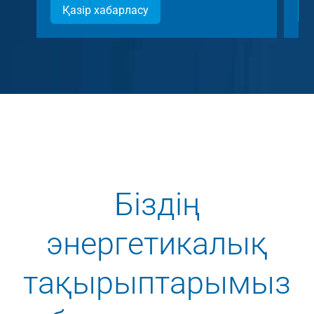
Қазір хабарласу
Біздің
энергетикалық
тақырыптарымыз