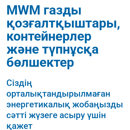
MWM газды
қозғалтқыштары,
контейнерлер
және түпнұсқа
бөлшектер
Сіздің
орталықтандырылмаған
энергетикалық жобаңызды
сәтті жүзеге асыру үшін
қажет