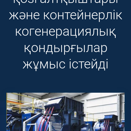
және контейнерлік
когенерациялық
қондырғылар
жұмыс істейді