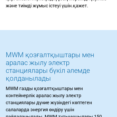
және тиімді жұмыс істеуі үшін.қажет.
MWM қозғалтқыштары мен
аралас жылу электр
станциялары бүкіл әлемде
қолданылады
MWM газды қозғалтқыштары мен
контейнерлік аралас жылу электр
станциялары дүние жүзіндегі көптеген
салаларда энергия өндіру үшін
пайдаланылады. MWM тұтынушылары 150