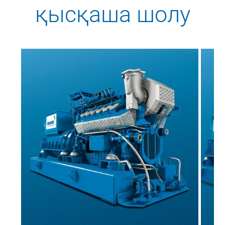
қысқаша шолу