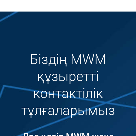
Біздің MWM
құзыретті
контактілік
тұлғаларымыз