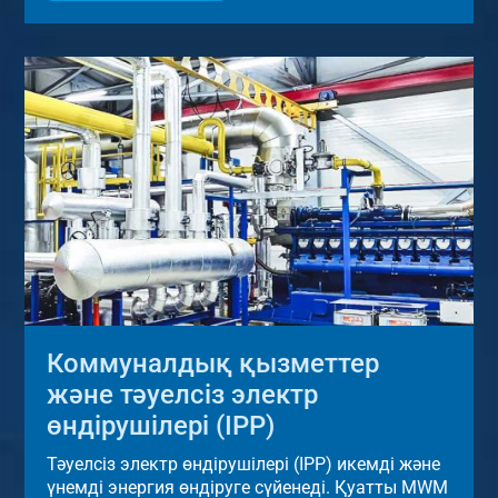
Коммуналдық қызметтер
және тәуелсіз электр
өндірушілері (IPP)
Тәуелсіз электр өндірушілері (IPP) икемді және
үнемді энергия өндіруге сүйенеді. Қуатты MWM