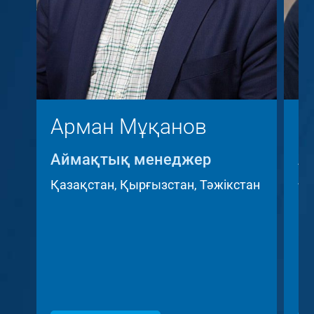
Арман Мұқанов
К
Аймақтық менеджер
А
A
Қазақстан, Қырғызстан, Тәжікстан
Че
Ре