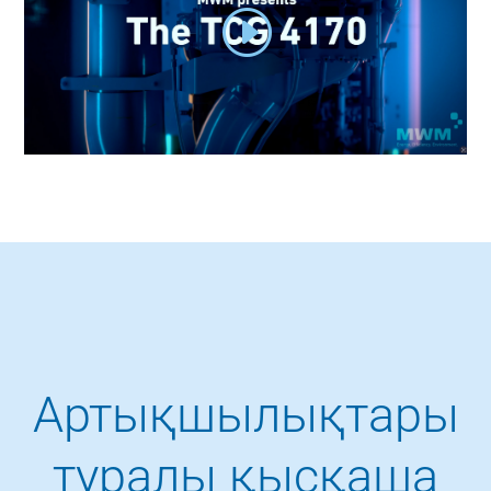
Артықшылықтары
туралы қысқаша