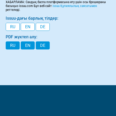
ХАБАРЛАМА: Сандық баспа платформасына өту үшін осы брошюраны
басыңыз issuu.com Бұл веб-сайт
issuu Құпиялылық саясатымен
реттеледі.
Issuu-дағы барлық тілдер:
RU
EN
DE
PDF жүктеп алу:
RU
EN
DE