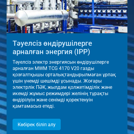
Тәуелсіз өндірушілерге
арналған энергия (IPP)
Тәуелсіз электр энергиясын өндірушілерге
арналған MWM TCG 4170 V20 газды
қозғалтқышы орталықтандырылмаған ұрпақ
үшін үнемді шешімді ұсынады. Жоғары
электрлік ПӘК, жылдам қолжетімділік және
икемді жұмыс режимдері желінің тұрақты
өндірілуін және сенімді қоректенуін
қамтамасыз етеді.
Көбірек біліп алу