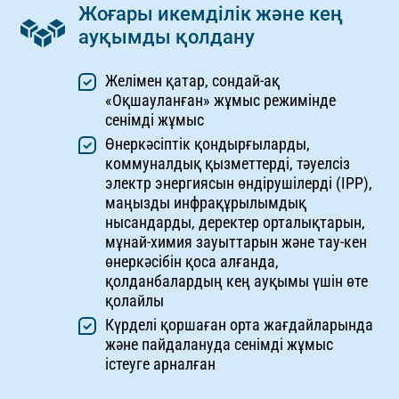
Жоғары икемділік және кең
ауқымды қолдану
Желімен қатар, сондай-ақ
«Оқшауланған» жұмыс режимінде
сенімді жұмыс
Өнеркәсіптік қондырғыларды,
коммуналдық қызметтерді, тәуелсіз
электр энергиясын өндірушілерді (IPP),
маңызды инфрақұрылымдық
нысандарды, деректер орталықтарын,
мұнай-химия зауыттарын және тау-кен
өнеркәсібін қоса алғанда,
қолданбалардың кең ауқымы үшін өте
қолайлы
Күрделі қоршаған орта жағдайларында
және пайдалануда сенімді жұмыс
істеуге арналған