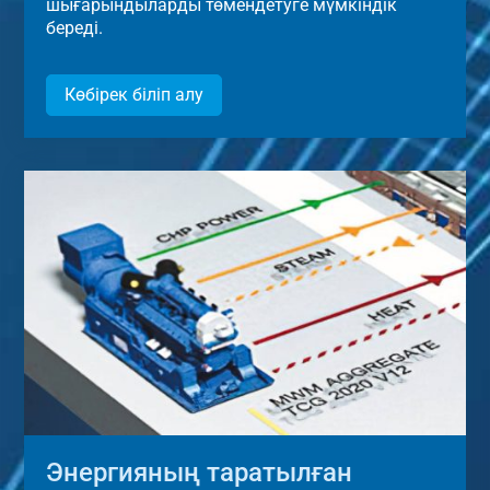
шығарындыларды төмендетуге мүмкіндік
береді.
Көбірек біліп алу
Энергияның таратылған