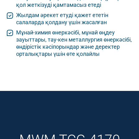
қол жеткізуді қамтамасыз етеді
Жылдам әрекет етуді қажет ететін
салаларда қолдану үшін жасалған
Мұнай-химия өнеркәсібі, мұнай өңдеу
зауыттары, тау-кен металлургия өнеркәсібі,
өндірістік кәсіпорындар және деректер
орталықтары үшін өте қолайлы