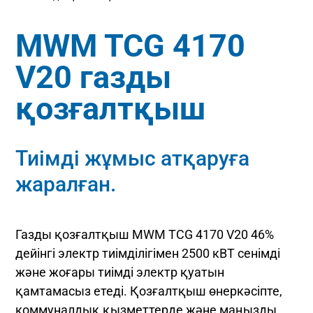
MWM TCG 4170
V20 газды
қозғалтқыш
Тиімді жұмыс атқаруға
жаралған.
Газды қозғалтқыш MWM TCG 4170 V20 46%
дейінгі электр тиімділігімен 2500 кВТ сенімді
және жоғары тиімді электр қуатын
қамтамасыз етеді. Қозғалтқыш өнеркәсіпте,
коммуналдық қызметтерде және маңызды