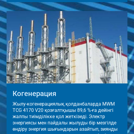
Когенерация
Жылу-когенерациялық қолданбаларда MWM
TCG 4170 V20 қозғалтқышы 89,6 %-ға дейінгі
жалпы тиімділікке қол жеткізеді. Электр
энергиясы мен пайдалы жылуды бір мезгілде
өндіру энергия шығындарын азайтып, зиянды