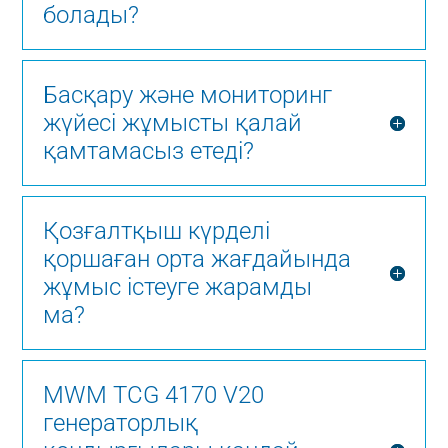
болады?
Басқару және мониторинг
жүйесі жұмысты қалай
қамтамасыз етеді?
Қозғалтқыш күрделі
қоршаған орта жағдайында
жұмыс істеуге жарамды
ма?
MWM TCG 4170 V20
генераторлық