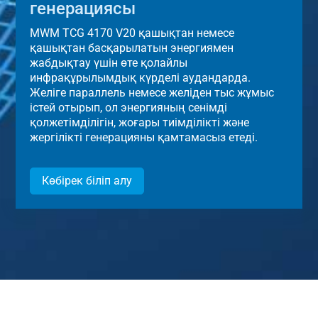
генерациясы
MWM TCG 4170 V20 қашықтан немесе
қашықтан басқарылатын энергиямен
жабдықтау үшін өте қолайлы
инфрақұрылымдық күрделі аудандарда.
Желіге параллель немесе желіден тыс жұмыс
істей отырып, ол энергияның сенімді
қолжетімділігін, жоғары тиімділікті және
жергілікті генерацияны қамтамасыз етеді.
Көбірек біліп алу