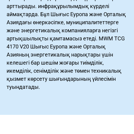
арттырады. инфрақұрылымдық күрделі
аймақтарда. Бұл Шығыс Еуропа және Орталық
Азиядағы өнеркәсіпке, муниципалитеттерге
және энергетикалық компанияларға негізгі
артықшылықты қамтамасыз етеді. MWM TCG
4170 V20 Шығыс Еуропа және Орталық
Азияның энергетикалық нарықтары үшін
келешегі бар шешім жоғары тиімділік,
икемділік, сенімділік және төмен техникалық
қызмет көрсету шығындарының үйлесімін
туындатады.