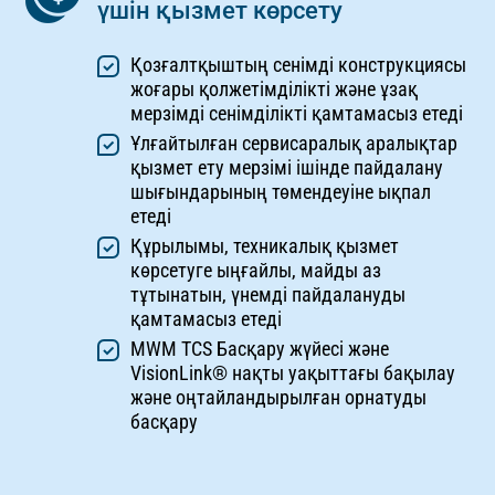
үшін қызмет көрсету
Қозғалтқыштың сенімді конструкциясы
жоғары қолжетімділікті және ұзақ
мерзімді сенімділікті қамтамасыз етеді
Ұлғайтылған сервисаралық аралықтар
қызмет ету мерзімі ішінде пайдалану
шығындарының төмендеуіне ықпал
етеді
Құрылымы, техникалық қызмет
көрсетуге ыңғайлы, майды аз
тұтынатын, үнемді пайдалануды
қамтамасыз етеді
MWM TCS Басқару жүйесі және
VisionLink® нақты уақыттағы бақылау
және оңтайландырылған орнатуды
басқару