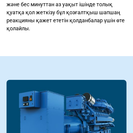
және бес минуттан аз уақыт ішінде толық
қуатқа қол жеткізу бұл қозғалтқыш шапшаң
реакцияны қажет ететін қолданбалар үшін өте
қолайлы.