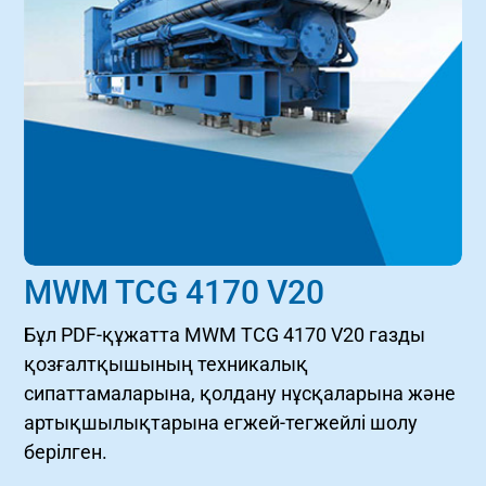
MWM TCG 4170 V20
Бұл PDF-құжатта MWM TCG 4170 V20 газды
қозғалтқышының техникалық
сипаттамаларына, қолдану нұсқаларына және
артықшылықтарына егжей-тегжейлі шолу
берілген.