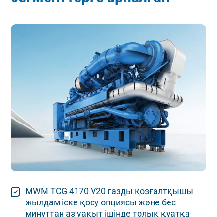
MWM TCG 4170 V20 газды қозғалтқышы
жылдам іске қосу опциясы және бес
минуттан аз уақыт ішінде толық қуатқа