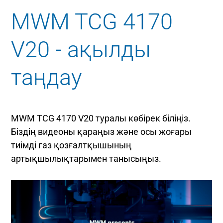
MWM TCG 4170
V20 - ақылды
таңдау
MWM TCG 4170 V20 туралы көбірек біліңіз.
Біздің видеоны қараңыз және осы жоғары
тиімді газ қозғалтқышының
артықшылықтарымен танысыңыз.