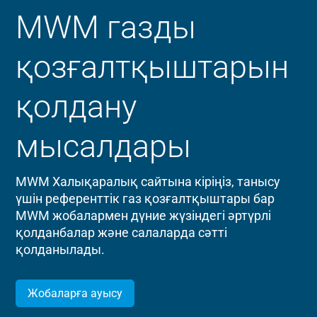
MWM газды
қозғалтқыштарын
қолдану
мысалдары
MWM Халықаралық сайтына кіріңіз, танысу
үшін референттік газ қозғалтқыштары бар
MWM жобалармен дүние жүзіндегі әртүрлі
қолданбалар және салаларда сәтті
қолданылады.
Жобаларға ауысу