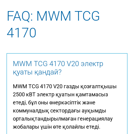
FAQ: MWM TCG
4170
MWM TCG 4170 V20 электр
қуаты қандай?
MWM TCG 4170 V20 газды қозғалтқышы
2500 кВТ электр қуатын қамтамасыз
етеді, бұл оны өнеркәсіптік және
коммуналдық сектордағы ауқымды
орталықтандырылмаған генерациялау
жобалары үшін өте қолайлы етеді.