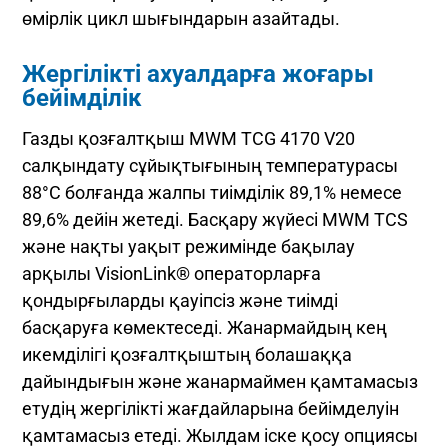
өмірлік цикл шығындарын азайтады.
Жергілікті ахуалдарға жоғары
бейімділік
Газды қозғалтқыш MWM TCG 4170 V20
салқындату сұйықтығының температурасы
88°С болғанда жалпы тиімділік 89,1% немесе
89,6% дейін жетеді. Басқару жүйесі MWM TCS
және нақты уақыт режимінде бақылау
арқылы VisionLink® операторларға
қондырғыларды қауіпсіз және тиімді
басқаруға көмектеседі. Жанармайдың кең
икемділігі қозғалтқыштың болашаққа
дайындығын және жанармаймен қамтамасыз
етудің жергілікті жағдайларына бейімделуін
қамтамасыз етеді. Жылдам іске қосу опциясы