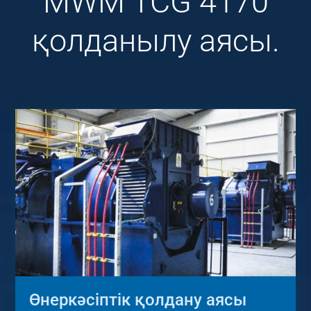
MWM TCG 4170
қолданылу аясы.
Өнеркәсіптік қолдану аясы