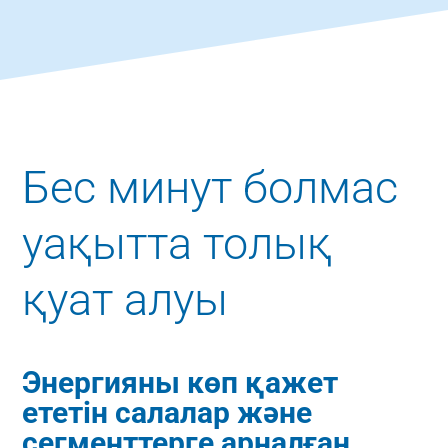
Бес минут болмас
уақытта толық
қуат алуы
Энергияны көп қажет
ететін салалар және
сегменттерге арналған