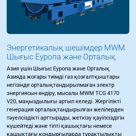
Энергетикалық шешімдер MWM
Шығыс Еуропа және Орталық
Азия үшін Шығыс Еуропа және Орталық
Азияда жоғары тиімді газ қозғалтқыштары
негізінде орталықтандырылмаған электр
энергиясын өндіру, мысалы MWM TCG 4170
V20, маңыздылығы артып келеді. Жергілікті
генерация орталықтандырылған желілерден
тәуелсіздікті арттырады, жеткізу қауіпсіздігін
күшейтеді және тіпті қашықтағы немесе
қашықтағы қондырғыларда тұрақтылықты