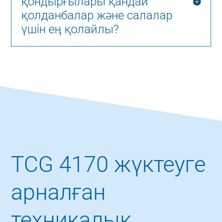
қондырғылары қандай
қолданбалар және салалар
үшін ең қолайлы?
TCG 4170 жүктеуге
арналған
техникалық