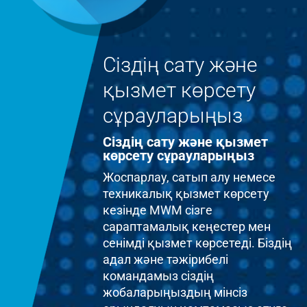
Сіздің сату және
қызмет көрсету
сұрауларыңыз
Сіздің сату және қызмет
көрсету сұрауларыңыз
Жоспарлау, сатып алу немесе
техникалық қызмет көрсету
кезінде MWM сізге
сараптамалық кеңестер мен
сенімді қызмет көрсетеді. Біздің
адал және тәжірибелі
командамыз сіздің
жобаларыңыздың мінсіз