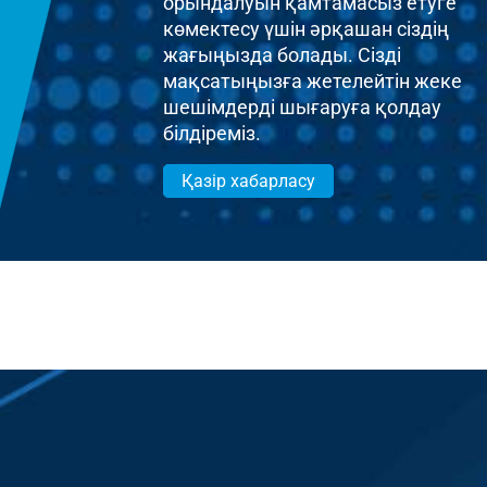
орындалуын қамтамасыз етуге
көмектесу үшін әрқашан сіздің
жағыңызда болады. Сізді
мақсатыңызға жетелейтін жеке
шешімдерді шығаруға қолдау
білдіреміз.
Қазір хабарласу