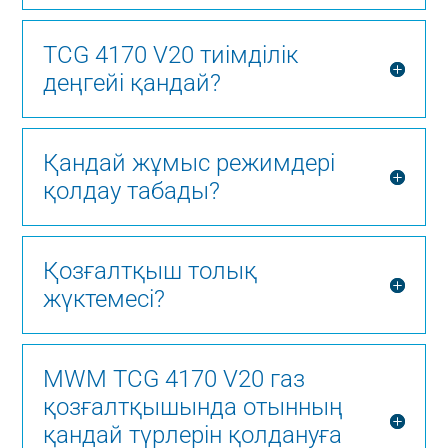
TCG 4170 V20 тиімділік
деңгейі қандай?
Қандай жұмыс режимдері
қолдау табады?
Қозғалтқыш толық
жүктемесі?
MWM TCG 4170 V20 газ
қозғалтқышында отынның
қандай түрлерін қолдануға