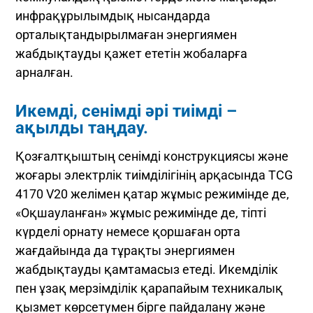
инфрақұрылымдық нысандарда
орталықтандырылмаған энергиямен
жабдықтауды қажет ететін жобаларға
арналған.
Икемді, сенімді әрі тиімді –
ақылды таңдау.
Қозғалтқыштың сенімді конструкциясы және
жоғары электрлік тиімділігінің арқасында TCG
4170 V20 желімен қатар жұмыс режимінде де,
«Оқшауланған» жұмыс режимінде де, тіпті
күрделі орнату немесе қоршаған орта
жағдайында да тұрақты энергиямен
жабдықтауды қамтамасыз етеді. Икемділік
пен ұзақ мерзімділік қарапайым техникалық
қызмет көрсетумен бірге пайдалану және