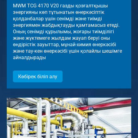
MWM TCG 4170 V20 газды қозғалтқышы
энергияны көп тұтынатын өнеркәсіптік
қолданбалар үшін сенімді және тиімді
энергиямен жабдықтауды қамтамасыз етеді.
Оның сенімді құрылымы, жоғары тиімділігі
және жүктемеге жылдам жауап беруі оны
өндірістік зауыттар, мұнай-химия өнеркәсібі
және тау-кен өнеркәсібі үшін қолайлы шешімге
айналдырады
Көбірек біліп алу