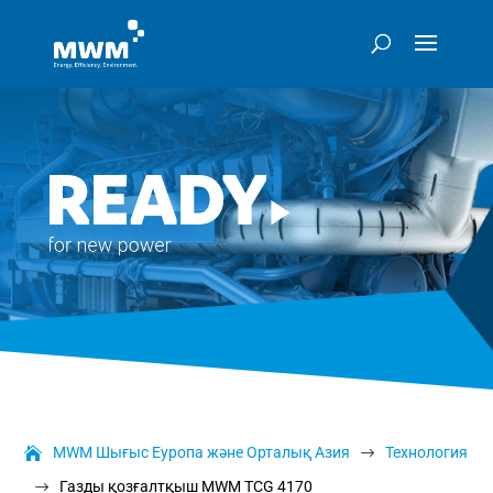
MWM Шығыс Еуропа және Орталық Азия
Технология
$
Газды қозғалтқыш MWM TCG 4170
$