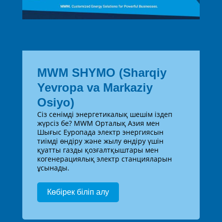
MWM SHYMO (Sharqiy
Yevropa va Markaziy
Osiyo)
Сіз сенімді энергетикалық шешім іздеп
жүрсіз бе? MWM Орталық Азия мен
Шығыс Еуропада электр энергиясын
тиімді өндіру және жылу өндіру үшін
қуатты газды қозғалтқыштары мен
когенерациялық электр станцияларын
ұсынады.
Көбірек біліп алу