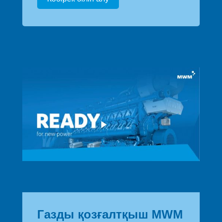
Газды қозғалтқыш MWM