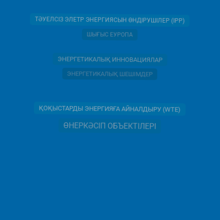
ТӘУЕЛСІЗ ЭЛЕТР ЭНЕРГИЯСЫН ӨНДІРУШІЛЕР (IPP)
ШЫҒЫС ЕУРОПА
ЭНЕРГЕТИКАЛЫҚ ИННОВАЦИЯЛАР
ЭНЕРГЕТИКАЛЫҚ ШЕШІМДЕР
ҚОҚЫСТАРДЫ ЭНЕРГИЯҒА АЙНАЛДЫРУ (WTE)
ӨНЕРКӘСІП ОБЪЕКТІЛЕРІ