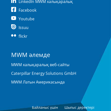
LinkedIn MWM халықаралық
Facebook
Youtube
Issuu
flickr
MWM әлемде
MWM халықаралық веб-сайты
Caterpillar Energy Solutions GmbH
MWM Латын Америкасында
Байланыс үшін
Шығыс деректері