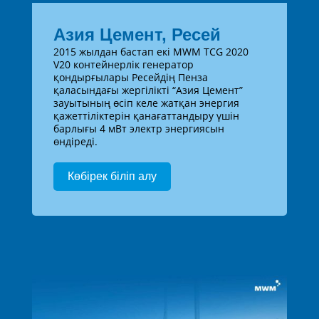
Азия Цемент, Ресей
2015 жылдан бастап екі MWM TCG 2020
V20 контейнерлік генератор
қондырғылары Ресейдің Пенза
қаласындағы жергілікті “Азия Цемент”
зауытының өсіп келе жатқан энергия
қажеттіліктерін қанағаттандыру үшін
барлығы 4 мВт электр энергиясын
өндіреді.
Көбірек біліп алу