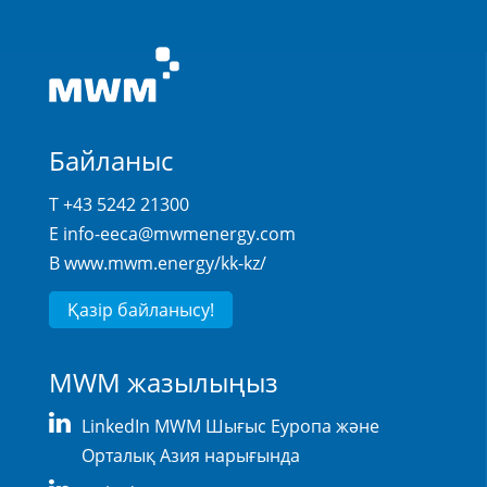
Байланыс
T +43 5242 21300
E
info-eeca@mwmenergy.com
В
www.mwm.energy/kk-kz/
Қазір байланысу!
MWM жазылыңыз
LinkedIn MWM Шығыс Еуропа және
Орталық Азия нарығында