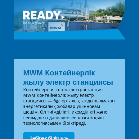
MWM Контейнерлік
жылу электр станциясы
Контейнерная теплоэлектростанция
MWM Контейнерлік жылу электр
станциясы — бұл орталықтандырылмаған
энергетикалық жобалар үшінноеам
шешім. Ол тиімділікті, икемділікті және
сенімділікті дәлелденген қозғалтқыш
технологиясымен біріктіреді.
Көбірек біліп алу