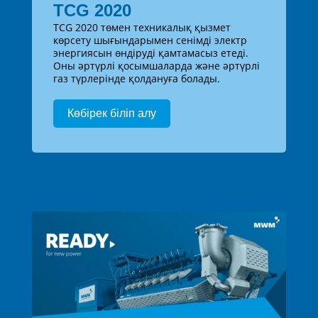
TCG 2020
TCG 2020 төмен техникалық қызмет
көрсету шығындарымен сенімді электр
энергиясын өндіруді қамтамасыз етеді.
Оны әртүрлі қосымшаларда және әртүрлі
газ түрлерінде қолдануға болады.
Көбірек біліп алу