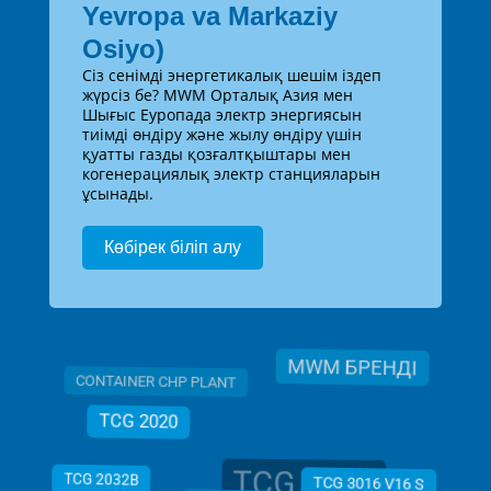
Yevropa va Markaziy
Osiyo)
Сіз сенімді энергетикалық шешім іздеп
жүрсіз бе? MWM Орталық Азия мен
Шығыс Еуропада электр энергиясын
тиімді өндіру және жылу өндіру үшін
қуатты газды қозғалтқыштары мен
когенерациялық электр станцияларын
ұсынады.
Көбірек біліп алу
MWM БРЕНДІ
CONTAINER CHP PLANT
TCG 2020
TCG 2032
TCG 2032B
TCG 3016 V16 S