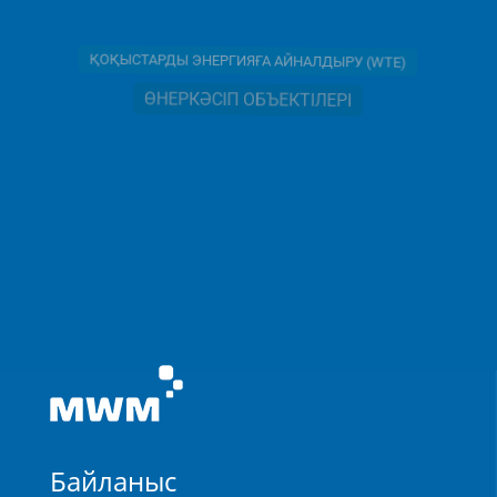
ҚОҚЫСТАРДЫ ЭНЕРГИЯҒА АЙНАЛДЫРУ (WTE)
ӨНЕРКӘСІП ОБЪЕКТІЛЕРІ
Байланыс