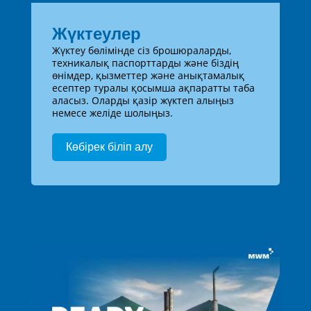
Жүктеулер
Жүктеу бөлімінде сіз брошюраларды,
техникалық паспорттарды және біздің
өнімдер, қызметтер және анықтамалық
есептер туралы қосымша ақпаратты таба
аласыз. Оларды қазір жүктеп алыңыз
немесе желіде шолыңыз.
Көбірек біліп алу