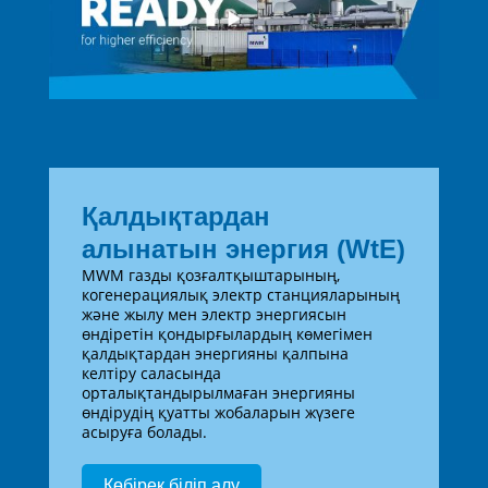
Қалдықтардан
алынатын энергия (WtE)
MWM газды қозғалтқыштарының,
когенерациялық электр станцияларының
және жылу мен электр энергиясын
өндіретін қондырғылардың көмегімен
қалдықтардан энергияны қалпына
келтіру саласында
орталықтандырылмаған энергияны
өндірудің қуатты жобаларын жүзеге
асыруға болады.
Көбірек біліп алу