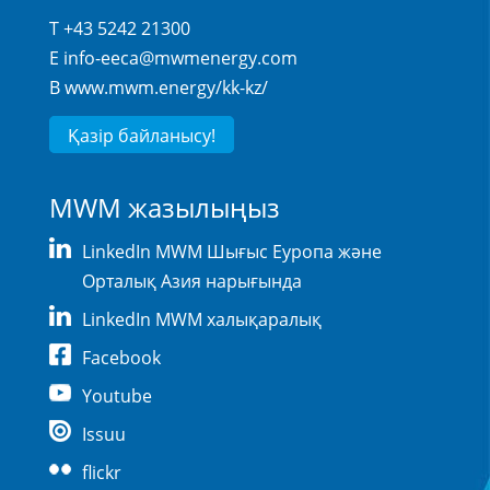
T +43 5242 21300
E
info-eeca@mwmenergy.com
В
www.mwm.energy/kk-kz/
Қазір байланысу!
MWM жазылыңыз
LinkedIn MWM Шығыс Еуропа және
Орталық Азия нарығында
LinkedIn MWM халықаралық
Facebook
Youtube
Issuu
flickr