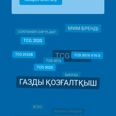
MWM БРЕНДІ
CONTAINER CHP PLANT
TCG 2020
TCG 2032
TCG 2032B
TCG 3016 V16 S
TCG 3016
TCG 3020
БИОГАЗ
ГАЗДЫ ҚОЗҒАЛТҚЫШ
ЖЭО
ЖОҒАРЫ ТИІМДІЛІК