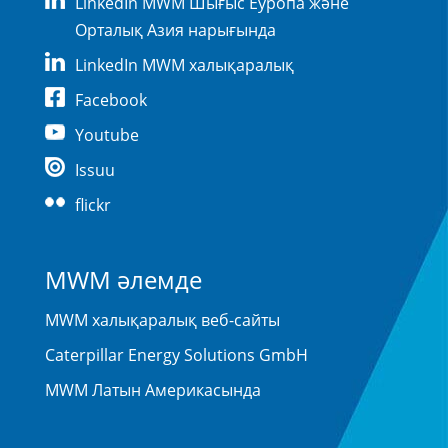
LinkedIn MWM Шығыс Еуропа және
Орталық Азия нарығында
LinkedIn MWM халықаралық
Facebook
Youtube
Issuu
flickr
MWM әлемде
MWM халықаралық веб-сайты
Caterpillar Energy Solutions GmbH
MWM Латын Америкасында