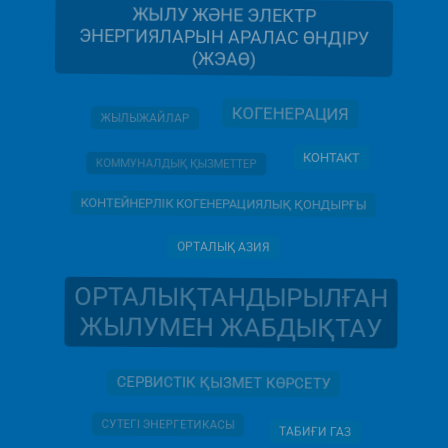
ЖЫЛУ ЖӘНЕ ЭЛЕКТР
ЭНЕРГИЯЛАРЫН АРАЛАС ӨНДІРУ
(ЖЭАӨ)
КОГЕНЕРАЦИЯ
ЖЫЛЫЖАЙЛАР
КОНТАКТ
КОММУНАЛДЫҚ ҚЫЗМЕТТЕР
КОНТЕЙНЕРЛІК КОГЕНЕРАЦИЯЛЫҚ ҚОНДЫРҒЫ
ОРТАЛЫҚ АЗИЯ
ОРТАЛЫҚТАНДЫРЫЛҒАН
ЖЫЛУМЕН ЖАБДЫҚТАУ
СЕРВИСТІК ҚЫЗМЕТ КӨРСЕТУ
СУТЕГІ ЭНЕРГЕТИКАСЫ
ТАБИҒИ ГАЗ