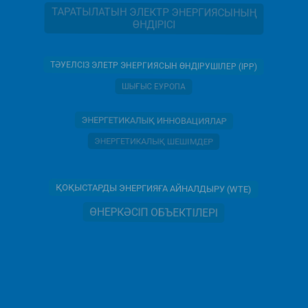
ТАРАТЫЛАТЫН ЭЛЕКТР ЭНЕРГИЯСЫНЫҢ
ӨНДІРІСІ
ТӘУЕЛСІЗ ЭЛЕТР ЭНЕРГИЯСЫН ӨНДІРУШІЛЕР (IPP)
ШЫҒЫС ЕУРОПА
ЭНЕРГЕТИКАЛЫҚ ИННОВАЦИЯЛАР
ЭНЕРГЕТИКАЛЫҚ ШЕШІМДЕР
ҚОҚЫСТАРДЫ ЭНЕРГИЯҒА АЙНАЛДЫРУ (WTE)
ӨНЕРКӘСІП ОБЪЕКТІЛЕРІ