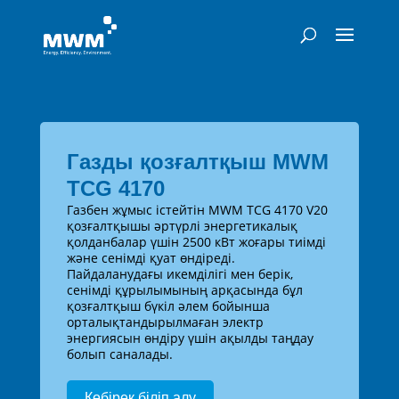
Газды қозғалтқыш MWM
TCG 4170
Газбен жұмыс істейтін MWM TCG 4170 V20
қозғалтқышы әртүрлі энергетикалық
қолданбалар үшін 2500 кВт жоғары тиімді
және сенімді қуат өндіреді.
Пайдаланудағы икемділігі мен берік,
сенімді құрылымының арқасында бұл
қозғалтқыш бүкіл әлем бойынша
орталықтандырылмаған электр
энергиясын өндіру үшін ақылды таңдау
болып саналады.
Көбірек біліп алу