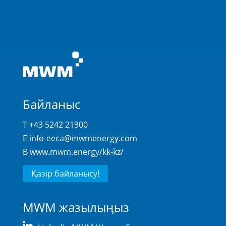
Байланыс
T +43 5242 21300
E
info-eeca@mwmenergy.com
В
www.mwm.energy/kk-kz/
Қазір байланысу!
MWM жазылыңыз