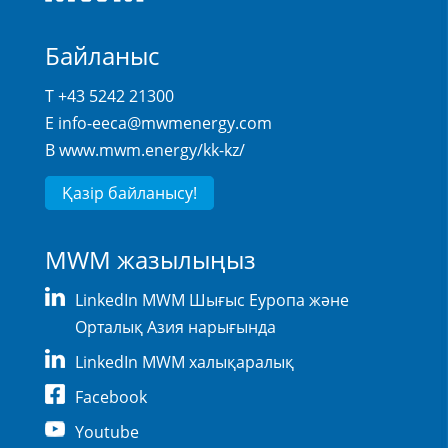
Байланыс
T +43 5242 21300
E
info-eeca@mwmenergy.com
В
www.mwm.energy/kk-kz/
Қазір байланысу!
MWM жазылыңыз
LinkedIn MWM Шығыс Еуропа және
Орталық Азия нарығында
LinkedIn MWM халықаралық
Facebook
Youtube