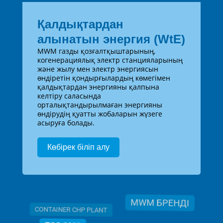
Қалдықтардан
алынатын энергия (WtE)
MWM газды қозғалтқыштарының,
когенерациялық электр станцияларының
және жылу мен электр энергиясын
өндіретін қондырғылардың көмегімен
қалдықтардан энергияны қалпына
келтіру саласында
орталықтандырылмаған энергияны
өндірудің қуатты жобаларын жүзеге
асыруға болады.
Көбірек біліп алу
MWM БРЕНДІ
CONTAINER CHP PLANT