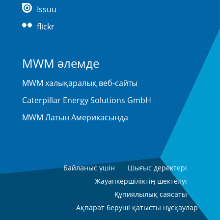
Issuu
flickr
MWM әлемде
MWM халықаралық веб-сайты
Caterpillar Energy Solutions GmbH
MWM Латын Америкасында
Байланыс үшін
Шығыс деректері
Жауапкершіліктің шектелуі
Құпиялылық саясаты
Ақпарат беруші қатысты нұсқаулар