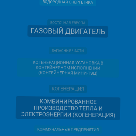
ВОСТОЧНАЯ ЕВРОПА
ГАЗОВЫЙ ДВИГАТЕЛЬ
ЗАПАСНЫЕ ЧАСТИ
КОГЕНЕРАЦИОННАЯ УСТАНОВКА В
КОНТЕЙНЕРНОМ ИСПОЛНЕНИИ
(КОНТЕЙНЕРНАЯ МИНИ-ТЭЦ)
КОГЕНЕРАЦИЯ
КОМБИНИРОВАННОЕ
ПРОИЗВОДСТВО ТЕПЛА И
ЭЛЕКТРОЭНЕРГИИ (КОГЕНЕРАЦИЯ)
КОММУНАЛЬНЫЕ ПРЕДПРИЯТИЯ