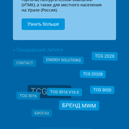
(УГМК), а также для местного населения
на Урале (Россия).
Узнать больше
« Предыдущие Записи
ENERGY SOLUTIONS
TCG 2020
CONTACT
TCG 2032B
TCG 2032
TCG 3020
TCG 3016
TCG 3016 V16 S
БРЕНД MWM
БИОГАЗ
ВОДОРОДНАЯ ЭНЕРГЕТИКА