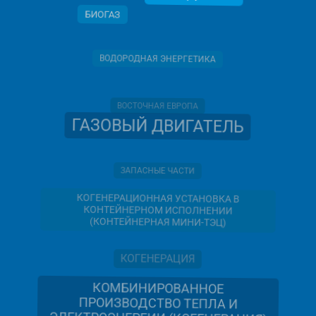
БИОГАЗ
ВОДОРОДНАЯ ЭНЕРГЕТИКА
ВОСТОЧНАЯ ЕВРОПА
ГАЗОВЫЙ ДВИГАТЕЛЬ
ЗАПАСНЫЕ ЧАСТИ
КОГЕНЕРАЦИОННАЯ УСТАНОВКА В
КОНТЕЙНЕРНОМ ИСПОЛНЕНИИ
(КОНТЕЙНЕРНАЯ МИНИ-ТЭЦ)
КОГЕНЕРАЦИЯ
КОМБИНИРОВАННОЕ
ПРОИЗВОДСТВО ТЕПЛА И