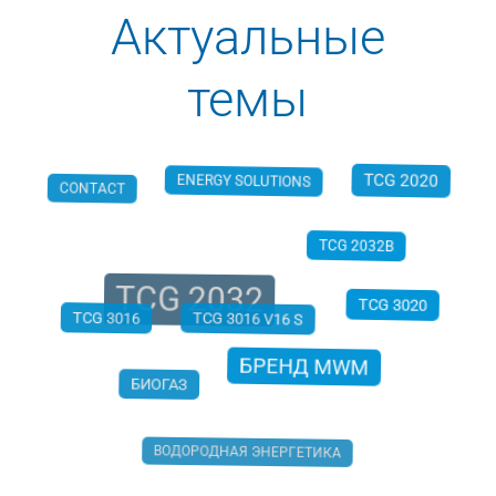
Актуальные
темы
ENERGY SOLUTIONS
CONTACT
TCG 2020
TCG 2032B
TCG 2032
TCG 3016
TCG 3020
TCG 3016 V16 S
БИОГАЗ
БРЕНД MWM
ВОДОРОДНАЯ ЭНЕРГЕТИКА