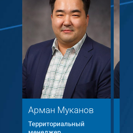
Арман Муканов
Кр
Территориальный
Тер
менеджер
мен