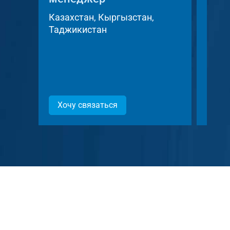
Казахстан, Кыргызстан,
Чешс
Таджикистан
Слов
Хочу связаться
Хоч