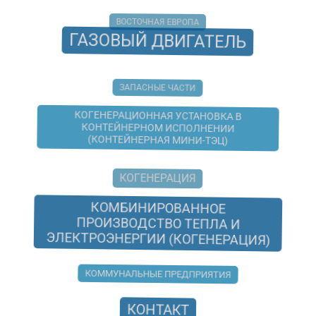
ВОСТОЧНАЯ ЕВРОПА
ГАЗОВЫЙ ДВИГАТЕЛЬ
ЗАПАСНЫЕ ЧАСТИ
КОГЕНЕРАЦИОННАЯ УСТАНОВКА В
КОНТЕЙНЕРНОМ ИСПОЛНЕНИИ
(КОНТЕЙНЕРНАЯ МИНИ-ТЭЦ)
КОГЕНЕРАЦИЯ
КОМБИНИРОВАННОЕ
ПРОИЗВОДСТВО ТЕПЛА И
ЭЛЕКТРОЭНЕРГИИ (КОГЕНЕРАЦИЯ)
КОММУНАЛЬНЫЕ ПРЕДПРИЯТИЯ
КОНТАКТ