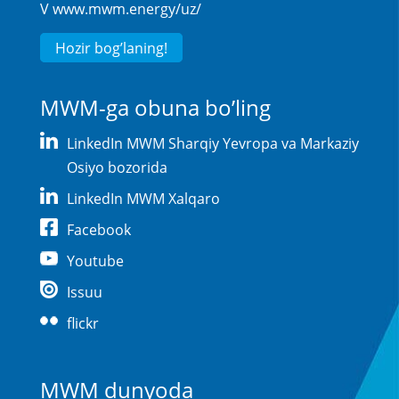
V
www.mwm.energy/uz/
Hozir bog’laning!
MWM-ga obuna bo’ling
LinkedIn MWM Sharqiy Yevropa va Markaziy
Osiyo bozorida
LinkedIn MWM Xalqaro
Facebook
Youtube
Issuu
flickr
MWM dunyoda