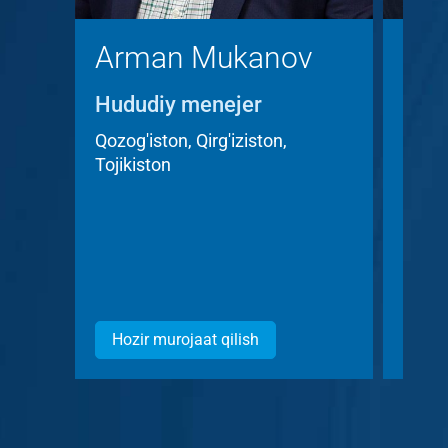
Arman Mukanov
Kri
Hududiy menejer
Hudu
Acc
Qozog'iston, Qirg'iziston,
Tojikiston
Chexi
Hozir murojaat qilish
Hozi