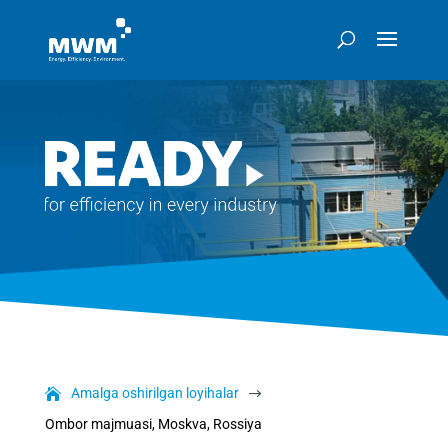
Amalga oshirilgan loyihalar
$
Ombor majmuasi, Moskva, Rossiya