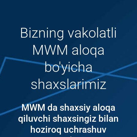
Bizning vakolatli
MWM aloqa
bo'yicha
shaxslarimiz
MWM da shaxsiy aloqa
qiluvchi shaxsingiz bilan
hoziroq uchrashuv