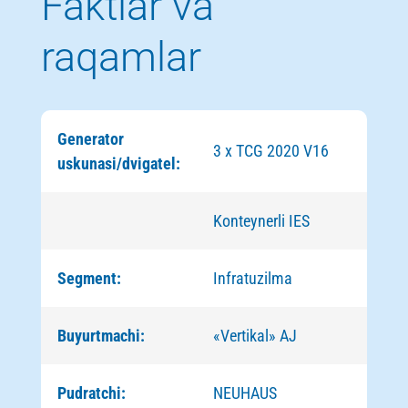
Faktlar va
raqamlar
Generator
3 x TCG 2020 V16
uskunasi/dvigatel:
Konteynerli IES
Segment:
Infratuzilma
Buyurtmachi:
«Vertikal» AJ
Pudratchi:
NEUHAUS