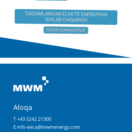
TCG 3016 V16 S
TAQSIMLANGAN ELEKTR ENERGIYASI
ISHLAB CHIQARISH
YUQORI SAMARADORLIK
Aloqa
T +43 5242 21300
E
info-eeca@mwmenergy.com