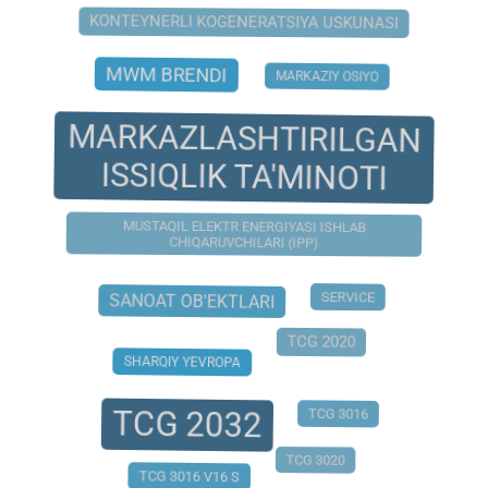
KONTEYNERLI KOGENERATSIYA USKUNASI
MWM BRENDI
MARKAZIY OSIYO
MARKAZLASHTIRILGAN
ISSIQLIK TA'MINOTI
MUSTAQIL ELEKTR ENERGIYASI ISHLAB
CHIQARUVCHILARI (IPP)
SERVICE
SANOAT OB'EKTLARI
TCG 2020
SHARQIY YEVROPA
TCG 2032
TCG 3016
TCG 3020