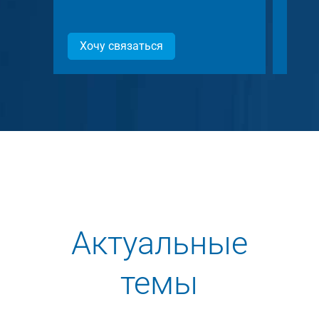
Хочу связаться
Хоч
Актуальные
темы