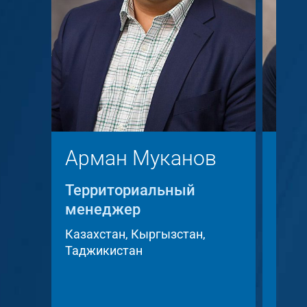
Арман Муканов
Кр
Территориальный
Тер
менеджер
мен
Казахстан, Кыргызстан,
Чешс
Таджикистан
Слов