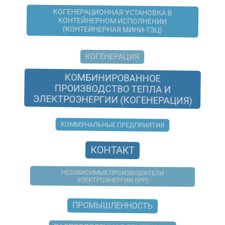
КОГЕНЕРАЦИОННАЯ УСТАНОВКА В
КОНТЕЙНЕРНОМ ИСПОЛНЕНИИ
(КОНТЕЙНЕРНАЯ МИНИ-ТЭЦ)
КОГЕНЕРАЦИЯ
КОМБИНИРОВАННОЕ
ПРОИЗВОДСТВО ТЕПЛА И
ЭЛЕКТРОЭНЕРГИИ (КОГЕНЕРАЦИЯ)
КОММУНАЛЬНЫЕ ПРЕДПРИЯТИЯ
КОНТАКТ
НЕЗАВИСИМЫЕ ПРОИЗВОДИТЕЛИ
ЭЛЕКТРОЭНЕРГИИ (IPP)
ПРОМЫШЛЕННОСТЬ