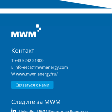
Контакт
T +43 5242 21300
E
info-eeca@mwmenergy.com
W
www.mwm.energy/ru/
Связаться с нами
Следите за MWM
LinkedIn: MWM Восточная Европа и