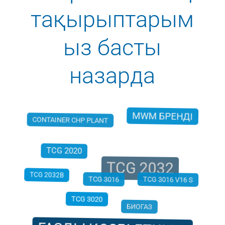
тақырыптарым
ыз басты
назарда
MWM БРЕНДІ
CONTAINER CHP PLANT
TCG 2032
TCG 2020
TCG 3016
TCG 2032B
TCG 3016 V16 S
TCG 3020
БИОГАЗ