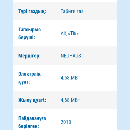
Түрі газдың:
Табиғи газ
Тапсырыс
АҚ «Тік»
беруші:
Мердігер:
NEUHAUS
Электрлік
4,68 МВт
қуат:
Жылу қуатt:
4,68 МВт
Пайдалануға
2018
берілген: