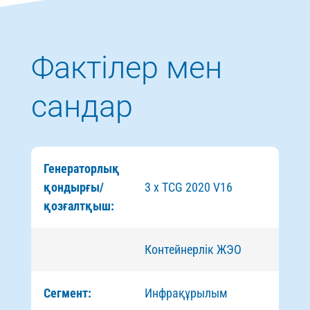
Фактілер мен
сандар
Генераторлық
қондырғы/
3 x TCG 2020 V16
қозғалтқыш:
Контейнерлік ЖЭО
Сегмент:
Инфрақұрылым