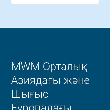
MWM Орталық
Азиядағы және
Шығыс
Еуропадағы