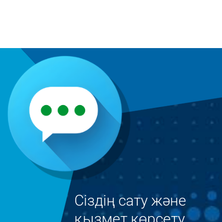
Сіздің сату және
қызмет көрсету