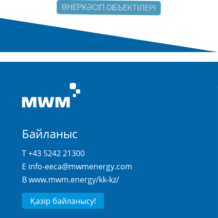
ӨНЕРКӘСІП ОБЪЕКТІЛЕРІ
Байланыс
T +43 5242 21300
E
info-eeca@mwmenergy.com
В
www.mwm.energy/kk-kz/
Қазір байланысу!