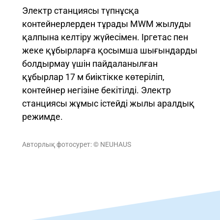
Электр станциясы түпнұсқа
контейнерлерден тұрады MWM жылуды
қалпына келтіру жүйесімен. Іргетас пен
жеке құбырларға қосымша шығындарды
болдырмау үшін пайдаланылған
құбырлар 17 м биіктікке көтеріліп,
контейнер негізіне бекітілді. Электр
станциясы жұмыс істейді жылы аралдық
режимде.
Авторлық фотосурет: © NEUHAUS