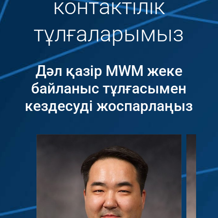
контактілік
тұлғаларымыз
Дәл қазір MWM жеке
байланыс тұлғасымен
кездесуді жоспарлаңыз