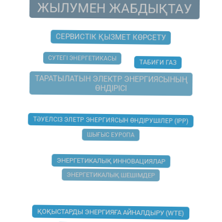
ЖЫЛУМЕН ЖАБДЫҚТАУ
СЕРВИСТІК ҚЫЗМЕТ КӨРСЕТУ
СУТЕГІ ЭНЕРГЕТИКАСЫ
ТАБИҒИ ГАЗ
ТАРАТЫЛАТЫН ЭЛЕКТР ЭНЕРГИЯСЫНЫҢ
ӨНДІРІСІ
ТӘУЕЛСІЗ ЭЛЕТР ЭНЕРГИЯСЫН ӨНДІРУШІЛЕР (IPP)
ШЫҒЫС ЕУРОПА
ЭНЕРГЕТИКАЛЫҚ ИННОВАЦИЯЛАР
ЭНЕРГЕТИКАЛЫҚ ШЕШІМДЕР
ҚОҚЫСТАРДЫ ЭНЕРГИЯҒА АЙНАЛДЫРУ (WTE)