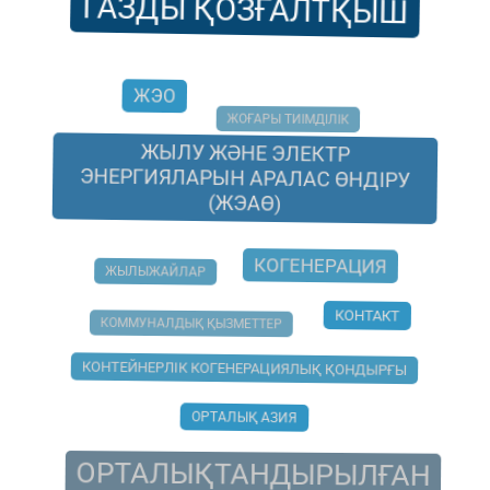
ГАЗДЫ ҚОЗҒАЛТҚЫШ
ЖЭО
ЖОҒАРЫ ТИІМДІЛІК
ЖЫЛУ ЖӘНЕ ЭЛЕКТР
ЭНЕРГИЯЛАРЫН АРАЛАС ӨНДІРУ
(ЖЭАӨ)
КОГЕНЕРАЦИЯ
ЖЫЛЫЖАЙЛАР
КОНТАКТ
КОММУНАЛДЫҚ ҚЫЗМЕТТЕР
КОНТЕЙНЕРЛІК КОГЕНЕРАЦИЯЛЫҚ ҚОНДЫРҒЫ
ОРТАЛЫҚ АЗИЯ
ОРТАЛЫҚТАНДЫРЫЛҒАН