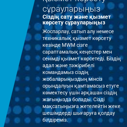
сұрауларыңыз
Сіздің сату және қызмет
көрсету сұрауларыңыз
Жоспарлау, сатып алу немесе
техникалық қызмет көрсету
кезінде MWM сізге
сараптамалық кеңестер мен
сенімді қызмет көрсетеді. Біздің
адал және тәжірибелі
командамыз сіздің
жобаларыңыздың мінсіз
орындалуын қамтамасыз етуге
көмектесу үшін әрқашан сіздің
жағыңызда болады. Сізді
мақсатыңызға жетелейтін жеке
шешімдерді шығаруға қолдау
білдіреміз.