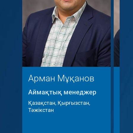
Арман Мұқанов
Кр
Аймақтық менеджер
Айм
Key 
Қазақстан, Қырғызстан,
Тәжікстан
Чех 
Респ