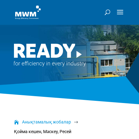
Анықтамалық жобалар
$
Қойма кешен, Мәскеу, Ресей