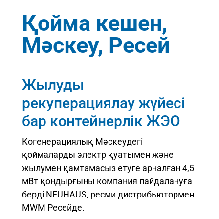
Қойма кешен,
Мәскеу, Ресей
Жылуды
рекуперациялау жүйесі
бар контейнерлік ЖЭО
Когенерациялық Мәскеудегі
қоймаларды электр қуатымен және
жылумен қамтамасыз етуге арналған 4,5
мВт қондырғыны компания пайдалануға
берді NEUHAUS, ресми дистрибьютормен
MWM Ресейде.