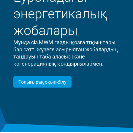
энергетикалық
жобалары
Мұнда сіз MWM газды қозғалтқыштары
бар сәтті жүзеге асырылған жобалардың
таңдауын таба аласыз және
когенерациялық қондырғылармен.
Толығырақ оқып-білу