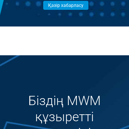
Қазір хабарласу
Біздің MWM
құзыретті