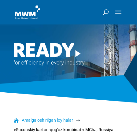
Amalga oshirilgan loyihalar
$
«Suxonskiy karton-qog’oz kombinati» MChJ, Rossiya.