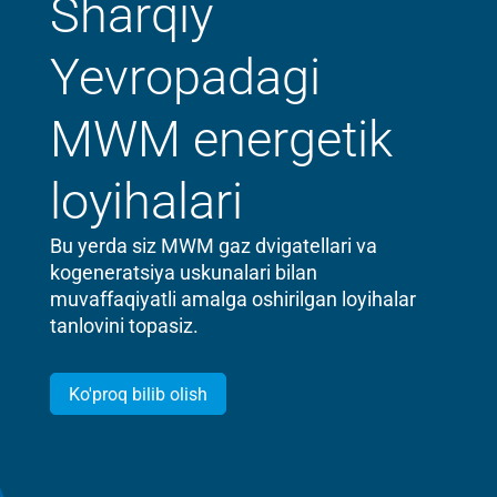
Sharqiy
Yevropadagi
MWM energetik
loyihalari
Bu yerda siz MWM gaz dvigatellari va
kogeneratsiya uskunalari bilan
muvaffaqiyatli amalga oshirilgan loyihalar
tanlovini topasiz.
Ko'proq bilib olish