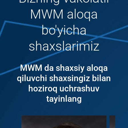
MWM aloqa
bo'yicha
shaxslarimiz
MWM da shaxsiy aloqa
qiluvchi shaxsingiz bilan
hoziroq uchrashuv
tayinlang