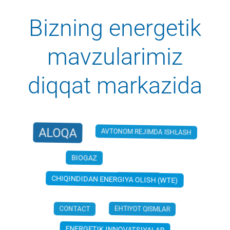
Bizning energetik
mavzularimiz
diqqat markazida
ALOQA
AVTONOM REJIMDA ISHLASH
BIOGAZ
CHP PLANT
CHIQINDIDAN ENERGIYA OLISH (WTE)
CONTACT
EHTIYOT QISMLAR