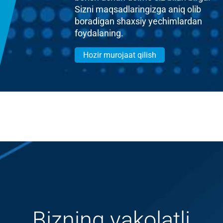
Sizni maqsadlaringizga aniq olib
boradigan shaxsiy yechimlardan
foydalaning.
Hozir murojaat qilish
Bizning vakolatli