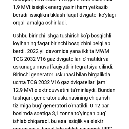
1,9 MVt issiqlik energiyasini ham yetkazib
beradi, issiqlikni tiklash faqat dvigatel ko’ylagi
orqali amalga oshiriladi.
Ushbu birinchi ishga tushirish ko’p bosqichli
loyihaning faqat birinchi bosqichini belgilab
berdi. 2022 yil davomida yana ikkita MWM
TCG 2032 V16 gaz dvigatellari o’rnatildi va
uskunaga muvaffaqiyatli integratsiya qilindi.
Birinchi generator uskunasi bilan birgalikda
uchta TCG 2032 V16 gaz dvigatellari jami
12,9 MVt elektr quvvatini ta’minlaydi. Bundan
tashqari, generator uskunasining chiqarish
tizimiga bug’ generatori o’rnatildi. U 12 bar
bosimda soatiga 3,1 tonna to’yingan bug’
ishlab chiqaradi, bu esa issiqlik va elektr
energiyasini birgalikda ishlab chiqarish (IES)