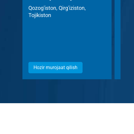
Acc
Qozog'iston, Qirg'iziston,
Tojikiston
Chexi
Hozir murojaat qilish
Hozi