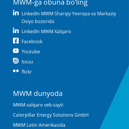
MWM-ga obuna bo’ling
LinkedIn MWM Sharqiy Yevropa va Markaziy
Osiyo bozorida
LinkedIn MWM Xalqaro
Facebook
Youtube
Issuu
flickr
MWM dunyoda
MWM xalqaro veb-sayti
Caterpillar Energy Solutions GmbH
MWM Lotin Amerikasida