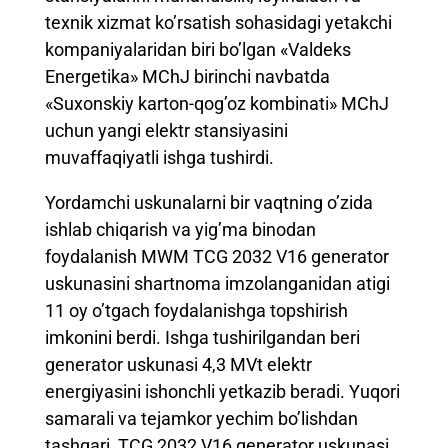
texnik xizmat ko’rsatish sohasidagi yetakchi
kompaniyalaridan biri bo’lgan «Valdeks
Energetika» MChJ birinchi navbatda
«Suxonskiy karton-qog’oz kombinati» MChJ
uchun yangi elektr stansiyasini
muvaffaqiyatli ishga tushirdi.
Yordamchi uskunalarni bir vaqtning o’zida
ishlab chiqarish va yig’ma binodan
foydalanish MWM TCG 2032 V16 generator
uskunasini shartnoma imzolanganidan atigi
11 oy o’tgach foydalanishga topshirish
imkonini berdi. Ishga tushirilgandan beri
generator uskunasi 4,3 MVt elektr
energiyasini ishonchli yetkazib beradi. Yuqori
samarali va tejamkor yechim bo’lishdan
tashqari, TCG 2032 V16 generator uskunasi