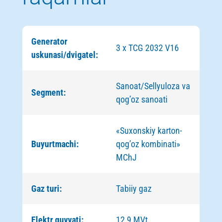
Generator
3 x TCG 2032 V16
uskunasi/dvigatel:
Sanoat/Sellyuloza va
Segment:
qog’oz sanoati
«Suxonskiy karton-
Buyurtmachi:
qog’oz kombinati»
MChJ
Gaz turi:
Tabiiy gaz
Elektr quvvati:
12,9 MVt