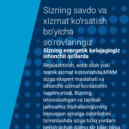
Sizning savdo va
xizmat ko'rsatish
bo'yicha
so'rovlaringiz
Sizning energetik kelajagingiz
ishonchli qo'llarda
Rejalashtirish, sotib olish yoki
texnik xizmat ko'rsatishda MWM
sizga ekspert maslahati va
ishonchli xizmat ko'rsatishni
taqdim etadi. Bizning
ixtisoslashgan va tajribali
jamoamiz loyihalaringizning
benuqson amalga oshirilishini
ta'minlashda sizga to'liq yordam
berish uchun doimo siz bilan birga.