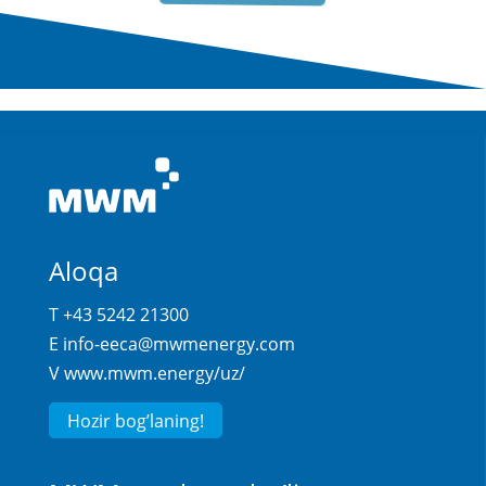
YUQORI SAMARADORLIK
Aloqa
T +43 5242 21300
E
info-eeca@mwmenergy.com
V
www.mwm.energy/uz/
Hozir bog’laning!