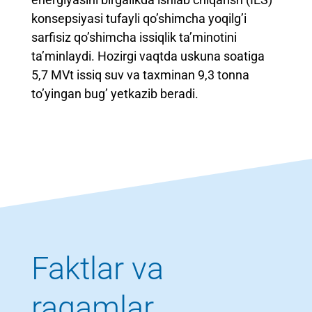
konsepsiyasi tufayli qo’shimcha yoqilg’i
sarfisiz qo’shimcha issiqlik ta’minotini
ta’minlaydi. Hozirgi vaqtda uskuna soatiga
5,7 MVt issiq suv va taxminan 9,3 tonna
to’yingan bug’ yetkazib beradi.
Faktlar va
raqamlar