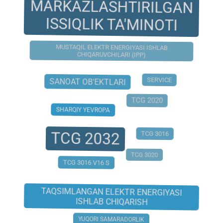
MARKAZLASHTIRILGAN
ISSIQLIK TA'MINOTI
MUSTAQIL ELEKTR ENERGIYASI ISHLAB
CHIQARUVCHILARI (IPP)
SERVICE
SANOAT OB'EKTLARI
TCG 2020
SHARQIY YEVROPA
TCG 2032
TCG 3016
TCG 3020
TCG 3016 V16 S
TAQSIMLANGAN ELEKTR ENERGIYASI
ISHLAB CHIQARISH