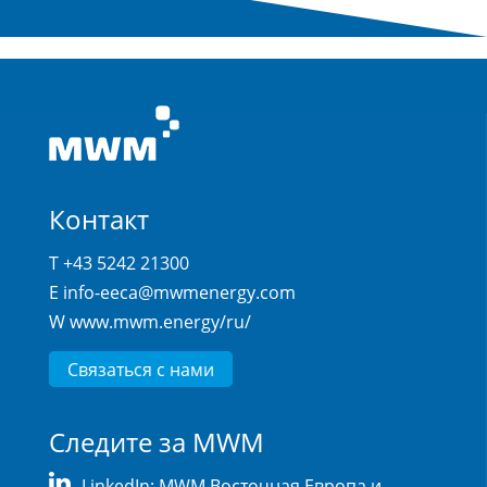
Контакт
T +43 5242 21300
E
info-eeca@mwmenergy.com
W
www.mwm.energy/ru/
Связаться с нами
Следите за MWM
LinkedIn: MWM Восточная Европа и