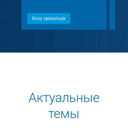
Хочу связаться
Хоч
Актуальные
темы