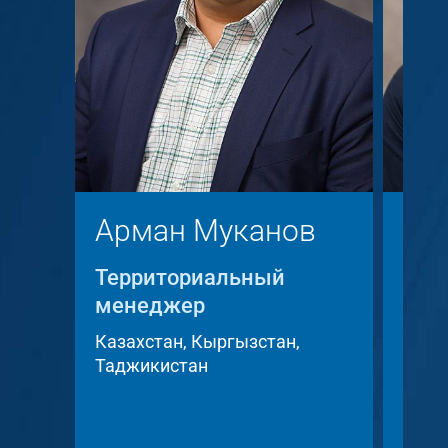
Арман Муканов
Кр
Территориальный
Тер
менеджер
мен
Казахстан, Кыргызстан,
Чешс
Таджикистан
Слов