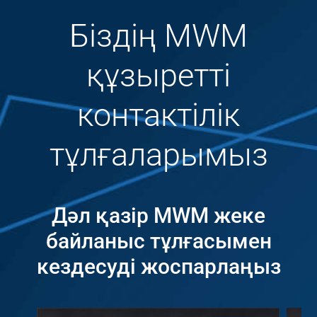
Біздің MWM
құзыретті
контактілік
тұлғаларымыз
Дәл қазір MWM жеке
байланыс тұлғасымен
кездесуді жоспарлаңыз