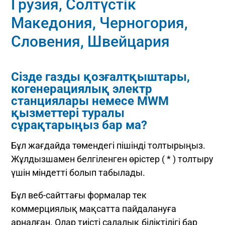
Грузия, Солтүстік
Македония, Черногория,
Словения, Швейцария
Сізде газды қозғалтқыштары,
когенерациялық электр
станциялары немесе MWM
қызметтері туралы
сұрақтарыңыз бар ма?
Бұл жағдайда төмендегі пішінді толтырыңыз.
Жұлдызшамен белгіленген өрістер ( * ) толтыру
үшін міндетті болып табылады.
Бұл веб-сайттағы формалар тек
коммерциялық мақсатта пайдалануға
арналған. Олар тиісті салалық біліктілігі бар