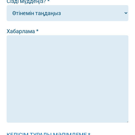
Сізді мүддеңіз? *
Хабарлама *
КЕЛІСІМ ТУРАЛЫ МӘЛІМДЕМЕ *