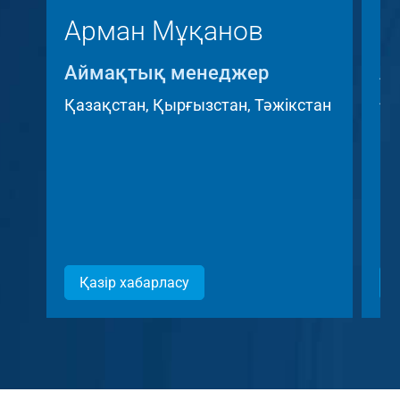
Арман Мұқанов
К
Аймақтық менеджер
А
A
Қазақстан, Қырғызстан, Тәжікстан
Че
Ре
Қазір хабарласу