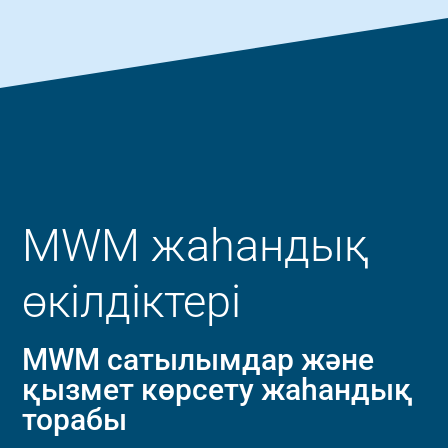
MWM жаһандық
өкілдіктері
MWM сатылымдар және
қызмет көрсету жаһандық
торабы