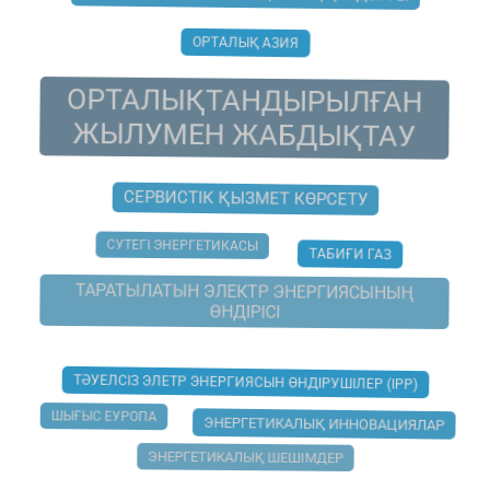
ОРТАЛЫҚ АЗИЯ
ОРТАЛЫҚТАНДЫРЫЛҒАН
ЖЫЛУМЕН ЖАБДЫҚТАУ
СЕРВИСТІК ҚЫЗМЕТ КӨРСЕТУ
СУТЕГІ ЭНЕРГЕТИКАСЫ
ТАБИҒИ ГАЗ
ТАРАТЫЛАТЫН ЭЛЕКТР ЭНЕРГИЯСЫНЫҢ
ӨНДІРІСІ
ТӘУЕЛСІЗ ЭЛЕТР ЭНЕРГИЯСЫН ӨНДІРУШІЛЕР (IPP)
ШЫҒЫС ЕУРОПА
ЭНЕРГЕТИКАЛЫҚ ИННОВАЦИЯЛАР
ЭНЕРГЕТИКАЛЫҚ ШЕШІМДЕР