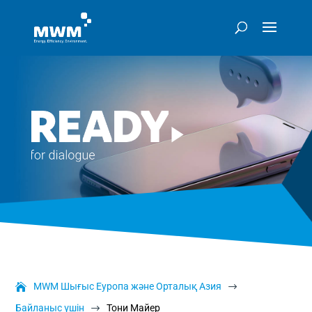
MWM Шығыс Еуропа және Орталық Азия
$
Байланыс үшін
Тони Майер
$