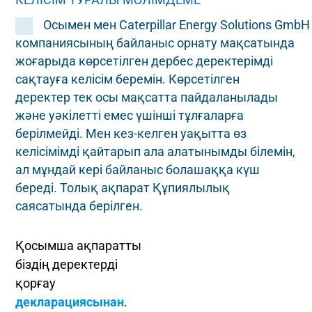
Осымен мен Caterpillar Energy Solutions GmbH
компаниясының байланыс орнату мақсатында
жоғарыда көрсетілген дербес деректерімді
сақтауға келісім беремін. Көрсетілген
деректер тек осы мақсатта пайдаланылады
және уәкілетті емес үшінші тұлғаларға
берілмейді. Мен кез-келген уақытта өз
келісімімді қайтарып ала алатынымды білемін,
ал мұндай кері байланыс болашаққа күш
береді. Толық ақпарат Құпиялылық
саясатында берілген.
Қосымша ақпаратты
біздің деректерді
қорғау
декларациясынан
.