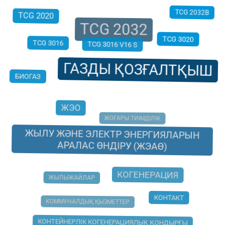
TCG 2032
TCG 2032B
TCG 2020
TCG 3016
TCG 3020
TCG 3016 V16 S
ГАЗДЫ ҚОЗҒАЛТҚЫШ
БИОГАЗ
ЖЭО
ЖОҒАРЫ ТИІМДІЛІК
ЖЫЛУ ЖӘНЕ ЭЛЕКТР ЭНЕРГИЯЛАРЫН
АРАЛАС ӨНДІРУ (ЖЭАӨ)
КОГЕНЕРАЦИЯ
ЖЫЛЫЖАЙЛАР
КОНТАКТ
КОММУНАЛДЫҚ ҚЫЗМЕТТЕР
КОНТЕЙНЕРЛІК КОГЕНЕРАЦИЯЛЫҚ ҚОНДЫРҒЫ