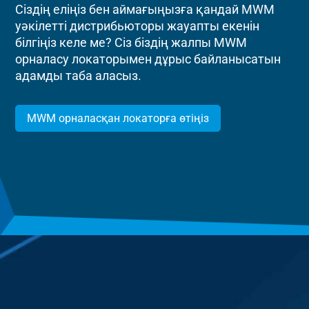
Сіздің еліңіз бен аймағыңызға қандай MWM
уәкілетті дистрибьюторы жауапты екенін
білгіңіз келе ме? Сіз біздің жалпы MWM
орналасу локаторымен дұрыс байланысатын
адамды таба аласыз.
MWM орналасқан локаторға өтіңіз