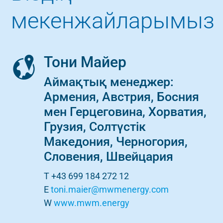
мекенжайларымыз
Тони Майер
Аймақтық менеджер:
Армения, Австрия, Босния
мен Герцеговина, Хорватия,
Грузия, Солтүстік
Македония, Черногория,
Словения, Швейцария
T +43 699 184 272 12
E
toni.maier@mwmenergy.com
W
www.mwm.energy