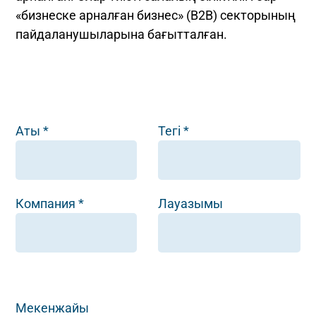
«бизнеске арналған бизнес» (B2B) секторының
пайдаланушыларына бағытталған.
Аты *
Тегі *
Компания *
Лауазымы
Мекенжайы