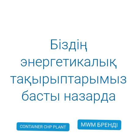
Біздің
энергетикалық
тақырыптарымыз
басты назарда
MWM БРЕНДІ
CONTAINER CHP PLANT