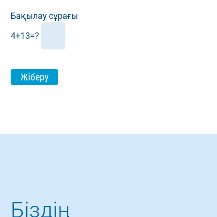
Бақылау сұрағы
4+13=?
Біздің