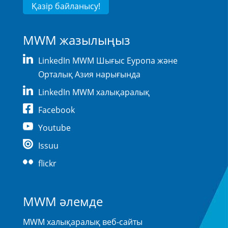
Қазір байланысу!
MWM жазылыңыз
LinkedIn MWM Шығыс Еуропа және
Орталық Азия нарығында
LinkedIn MWM халықаралық
Facebook
Youtube
Issuu
flickr
MWM әлемде
MWM халықаралық веб-сайты