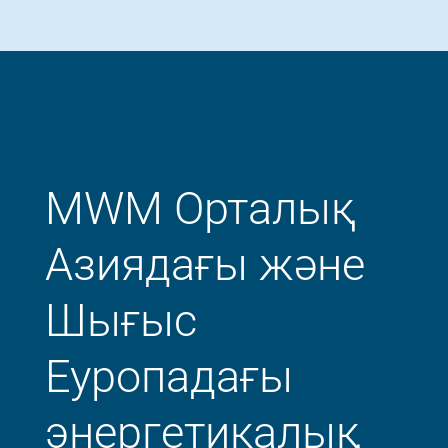
MWM Орталық
Азиядағы және
Шығыс
Еуропадағы
энергетикалық