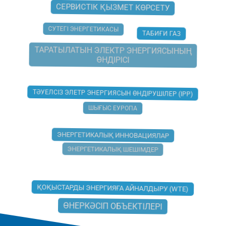
СЕРВИСТІК ҚЫЗМЕТ КӨРСЕТУ
СУТЕГІ ЭНЕРГЕТИКАСЫ
ТАБИҒИ ГАЗ
ТАРАТЫЛАТЫН ЭЛЕКТР ЭНЕРГИЯСЫНЫҢ
ӨНДІРІСІ
ТӘУЕЛСІЗ ЭЛЕТР ЭНЕРГИЯСЫН ӨНДІРУШІЛЕР (IPP)
ШЫҒЫС ЕУРОПА
ЭНЕРГЕТИКАЛЫҚ ИННОВАЦИЯЛАР
ЭНЕРГЕТИКАЛЫҚ ШЕШІМДЕР
ҚОҚЫСТАРДЫ ЭНЕРГИЯҒА АЙНАЛДЫРУ (WTE)
ӨНЕРКӘСІП ОБЪЕКТІЛЕРІ