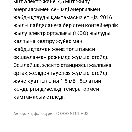
мВт электр және 7,5 мВт жылу
энергиясымен сенімді энергиямен
жабдықтауды қамтамасыз етіңіз. 2016
жылы пайдалануға берілген контейнерлік
жылу электр орталығы (ЖЭО) жылуды
қалпына келтіру жүйесімен
жабдықталған және толығымен
оқшауланған режимде жұмыс істейді.
Осылайша, электр станциясы жалпыға
ортақ желіден тәуелсіз жұмыс істейді
және қуаттылығы 1,5 мВт болатын
қондырғы дизельді генератормен
қамтамасыз етіледі.
Авторлық фотосурет: © ООО NEUHAUS