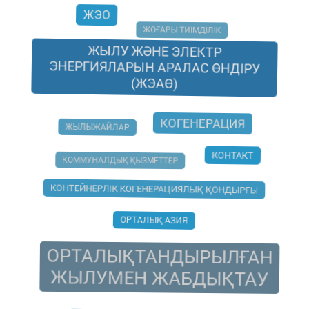
ЖЭО
ЖОҒАРЫ ТИІМДІЛІК
ЖЫЛУ ЖӘНЕ ЭЛЕКТР
ЭНЕРГИЯЛАРЫН АРАЛАС ӨНДІРУ
(ЖЭАӨ)
КОГЕНЕРАЦИЯ
ЖЫЛЫЖАЙЛАР
КОНТАКТ
КОММУНАЛДЫҚ ҚЫЗМЕТТЕР
КОНТЕЙНЕРЛІК КОГЕНЕРАЦИЯЛЫҚ ҚОНДЫРҒЫ
ОРТАЛЫҚ АЗИЯ
ОРТАЛЫҚТАНДЫРЫЛҒАН
ЖЫЛУМЕН ЖАБДЫҚТАУ