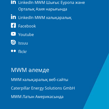
LinkedIn MWM Шығыс Еуропа және
Орталық Азия нарығында
LinkedIn MWM халықаралық
Facebook
Youtube
Issuu
flickr
MWM әлемде
MWM халықаралық веб-сайты
Caterpillar Energy Solutions GmbH
MWM Латын Америкасында