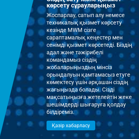
көрсету сұрауларыңыз
Жоспарлау, сатып алу немесе
техникалық қызмет көрсету
кезінде MWM сізге
сараптамалық кеңестер мен
сенімді қызмет көрсетеді. Біздің
адал және тәжірибелі
командамыз сіздің
жобаларыңыздың мінсіз
орындалуын қамтамасыз етуге
көмектесу үшін әрқашан сіздің
жағыңызда болады. Сізді
мақсатыңызға жетелейтін жеке
шешімдерді шығаруға қолдау
білдіреміз.
Қазір хабарласу