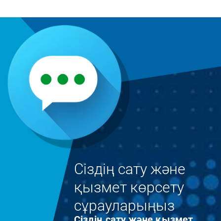
Сіздің сату және
қызмет көрсету
сұрауларыңыз
Сіздің сату және қызмет