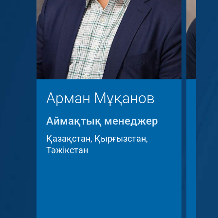
Арман Мұқанов
Кр
Аймақтық менеджер
Айм
Key 
Қазақстан, Қырғызстан,
Тәжікстан
Чех 
Респ