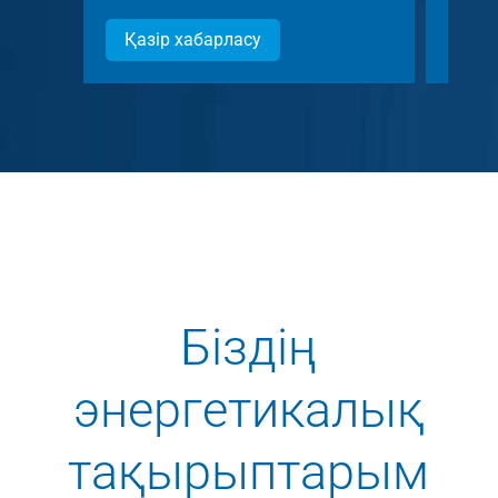
Қазір хабарласу
Қаз
Біздің
энергетикалық
тақырыптарым