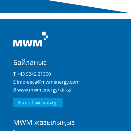
Байланыс
T +43 5242 21300
E
info-eeca@mwmenergy.com
В
www.mwm.energy/kk-kz/
Қазір байланысу!
MWM жазылыңыз