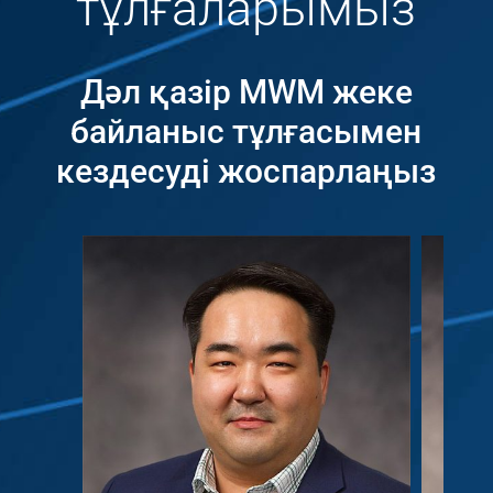
тұлғаларымыз
Дәл қазір MWM жеке
байланыс тұлғасымен
кездесуді жоспарлаңыз