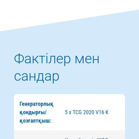
Фактілер мен
сандар
Генераторлық
қондырғы/
5 x TCG 2020 V16 K
қозғалтқыш: