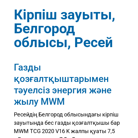
Кірпіш зауыты,
Белгород
облысы, Ресей
Газды
қозғалтқыштарымен
тәуелсіз энергия және
жылу MWM
Ресейдің Белгород облысындағы кірпіш
зауытында бес газды қозғалтқышы бар
MWM TCG 2020 V16 K жалпы қуаты 7,5