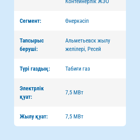
Контейнерлік ЖЭО
Сегмент:
Өнеркәсіп
Тапсырыс
Альметьевск жылу
беруші:
желілері, Ресей
Түрі газдың:
Табиғи газ
Электрлік
7,5 МВт
қуат:
Жылу қуат:
7,5 МВт