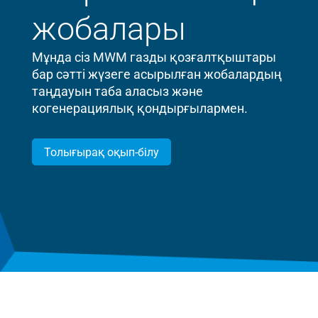
жобалары
Мұнда сіз MWM газды қозғалтқыштары
бар сәтті жүзеге асырылған жобалардың
таңдауын таба аласыз және
когенерациялық қондырғылармен.
Толығырақ оқып-білу